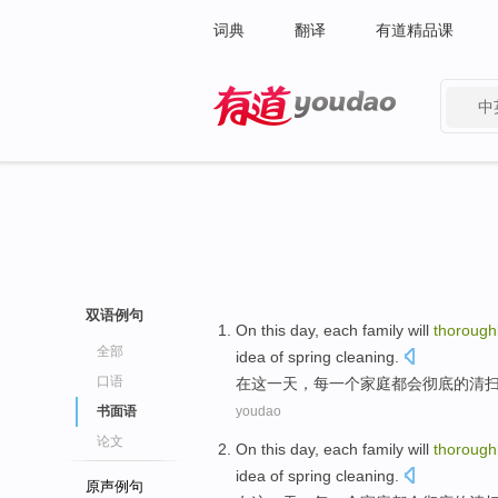
词典
翻译
有道精品课
中
有道 - 网易旗下搜索
双语例句
On
this
day
,
each
family
will
thorough
全部
idea
of
spring
cleaning
.
口语
在
这
一天
，
每一个
家庭
都会
彻底
的
清
书面语
youdao
论文
On
this
day
,
each
family
will
thorough
idea
of
spring
cleaning
.
原声例句