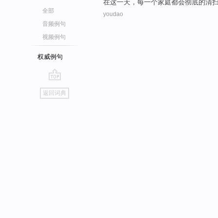
在
这
一天
，
每一个
家庭
都会
彻底
的
清
全部
youdao
音频例句
视频例句
权威例句
go
返回词典
top