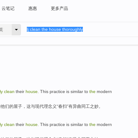
云笔记
惠惠
更多产品
英
ly
clean
their
house
. This practice is
similar to
the
modern
扫
他们
的
屋子
，这
与
现代
理念
义“
春
扫”有异曲同工之妙。
ly
clean
their
house
. This practice is
similar to
the
modern