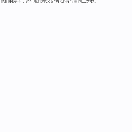
扫
他们
的
屋子
，这
与
现代
理念
义“
春
扫”有异曲同工之妙。