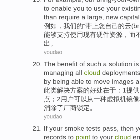
to
enable
you
to
use
your
existi
than
require
a
large,
new
capital
例如
，
我们
的“带上
您
自己的云(bri
能够
支持
使用
现有
硬件
资源
，
而
出。
youdao
The
benefit
of
such a
solution
i
managing
all
cloud
deployments
by being
able
to
move
images
a
此类
解决方案
的
好处在于
：1
提供
点
；2用户
可以
从一种虚拟机镜像
消除了
厂商
锁定
。
youdao
If
your
smoke
tests
pass
,
then
y
records
to
point
to
your
cloud
en