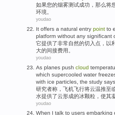
如果
您
的
烟雾
测试
成功
，
那么
将
环境
。
youdao
It
offers
a
natural
entry
point
to
e
platform
without
any
significant
它
提供
了
非常自然
的
切入点
，
以
大
的
间接
费用。
youdao
As
planes
push
cloud
temperatu
which supercooled
water
freeze
with
ice
particles
,
the
study says
研究者称，
飞机飞行
将
云
温
推
至
水提供
了
云
形成的
冰
颗粒
，使其
youdao
When
I
talk to
users
embarking 