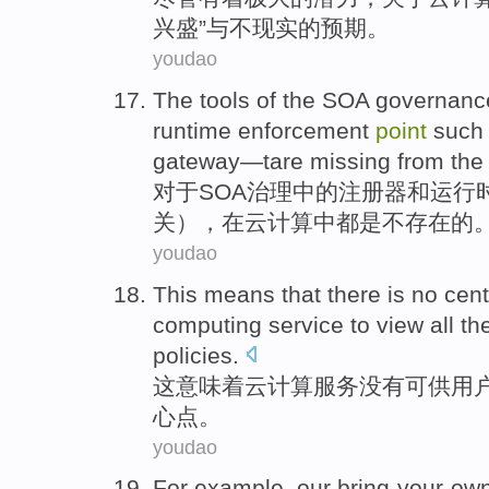
兴盛
”
与
不现实
的
预期
。
youdao
The tools
of the
SOA
governanc
runtime
enforcement
point
such
gateway—tare missing
from
th
对于
SOA
治理
中的
注册器
和
运行
关
），
在
云
计算中都是不存在的
youdao
This
means that
there is no
cent
computing
service
to view
all
th
policies
.
这
意味着
云
计算
服务
没有
可供
用
心点。
youdao
For example
,
our
bring-your-ow