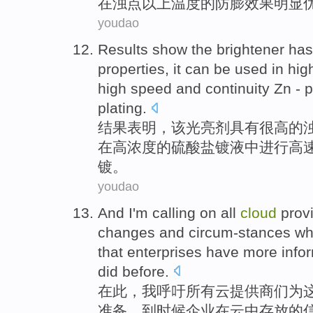
在
浊点
以上
温度
的防膨
效果
明显
youdao
Results
show
the brightener
has
properties
, it
can be
used
in
hig
high speed
and
continuity
Zn
-
p
plating
.
结果
表明
，
该
光亮剂
具有
很高
的
在
高浓度
的
硫酸盐
镀液中
进行
高
镀。
youdao
And
I'm
calling on
all
cloud
prov
changes
and
circum-stances
wh
that
enterprises
have more
info
did
before.
在
此
，
我
呼吁
所有
云
提供商
们
为
准备，
到时候
企业
在
云中
存放的