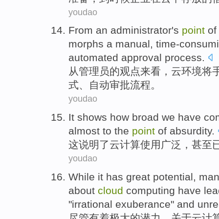
youdao
From
an administrator
's
point
of
morphs a manual
,
time-consum
automated
approval
process.
从
管理员
的
观点
来看
，
云
环境
将
式
、
自动
审批
流程。
youdao
It
shows how
broad
we have
co
almost
to the
point
of
absurdity
.
这
说明
了
云
计算使用
广泛
，
甚至
youdao
While
it has
great
potential
,
man
about
cloud
computing
have
lea
"
irrational
exuberance
"
and
unre
尽管
有着
极大的
潜力
，
关于
云
计