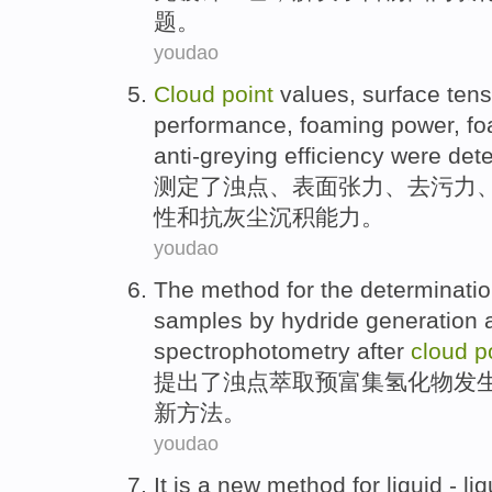
题。
youdao
Cloud
point
values,
surface
tens
performance,
foaming
power
,
fo
anti-greying efficiency
were det
测定
了浊
点
、
表面
张力
、去污力
性
和
抗灰尘沉积能力。
youdao
The
method
for the determinati
samples by
hydride generation
spectrophotometry
after
cloud
p
提出
了
浊
点
萃取
预富集
氢化物
发生
新
方法
。
youdao
It
is
a
new
method
for
liquid
-
liq