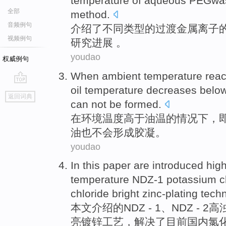
temperature
of aqueous
PEGwa
全部
method
.
音频例句
介绍了不同类型
的
过渡
金属
离子
视频例句
研究
进展 。
youdao
权威例句
When
ambient
temperature
rea
oil temperature decreases
belo
go
返回词典
top
can
not be
formed
.
在
环境
温度
高于
油
温
的情况下，
油
也
不会
形成
胶
凝。
youdao
In this paper
are introduced
hig
temperature
NDZ-1 potassium c
chloride
bright
zinc-plating
tech
本文
介绍的
NDZ
- 1、NDZ - 2
高
亮
镀锌
工艺
，解决了目前国内氯