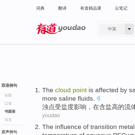
词典
翻译
有道精品课
云笔记
中英
有道 - 网易旗下搜索
双语例句
The
cloud
point
is affected by
sa
全部
more saline
fluids
.
口语
浊
点
受
盐度
影响，
在
含盐高的
流
书面语
youdao
论文
The influence
of
transition
metal
原声例句