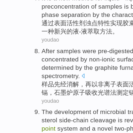
preconcentration
of
samples
is
phase
separation
by
the
charact
通过
表面活性剂浊点
特性
实现
胶
一种
新兴
的
液
-
液
萃取
方法
。
youdao
After samples
were pre-digeste
concentrated
by non-ionic
surfa
determined by the
graphite
furn
spectrometry
.
样品
先
经
消解，再
以
非离子表面
镉
，
石墨
炉
原子吸收光谱法测定
youdao
The
development
of
microbial
t
sterol
side-chain
cleavage is
re
point
system
and a
novel
two-p