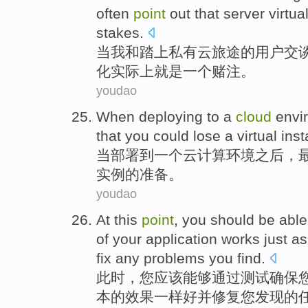
often
point
out
that
server
virtua
stakes
.
当
我
和
踏上
私有
云
旅途
的
用户
交
化
实际上
就是
一个赌注。
youdao
When
deploying
to
a
cloud
envi
that you
could
lose
a
virtual
ins
当
部署
到
一
个
云计算
环境
之后，
实例
的
准备
。
youdao
At this
point
,
you
should be
able
of
your
application
works
just
as
fix
any
problems
you
find
.
此时
，
您
应该
能够
通过测试
确保
本的
效果
一样
好
并修复
您
发现
的