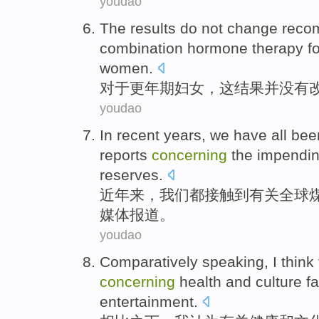
youdao
The
results
do not
change
reco
combination
hormone
therapy
fo
women
.
对于更年期
妇女
，
这
结果
并
没有
youdao
In recent years
,
we
have all
bee
reports
concerning
the impendi
reserves
.
近年
来，
我们
都
接触
到
有关
全球
媒体
报道
。
youdao
Comparatively
speaking,
I
think
concerning
health
and
culture
f
entertainment.