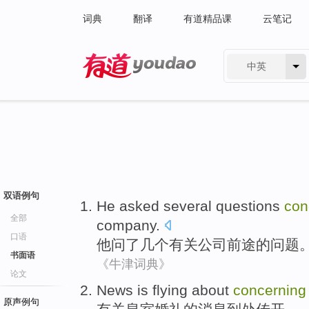
词典
翻译
有道精品课
云笔记
中英
有道 - 网易旗下搜索
双语例句
He
asked
several
questions
con
全部
company
.
口语
他
问
了几个
有关
公司
前途
的
问题
书面语
《牛津词典》
论文
News
is flying
about
concerning
原声例句