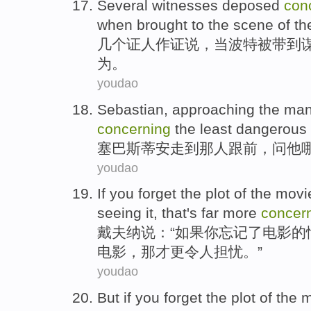
Several
witnesses
deposed
con
when
brought to
the scene
of t
几个
证人
作证
说，
当
波特
被
带到
为。
youdao
Sebastian
, approaching
the ma
concerning
the least
dangerous
塞巴斯蒂安
走到
那
人跟前，
问他
youdao
If
you
forget
the
plot
of the
movi
seeing
it,
that
's
far more
concer
戴夫
纳说：“
如果
你
忘记
了
电影
的
电影，
那
才
更
令人
担忧
。”
youdao
But
if
you
forget
the
plot
of the
m