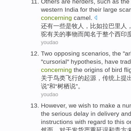
Others
are
herders
,
such as
the
western
India
for
their
large
scar
concerning
camel
.
还有一些
是
牧人
，
比如
拉巴里人
驼有关的
事物
而
闻名
于
整个
西
印
youdao
Two
opposing
scenarios, the "
ar
"
cursorial
" hypothesis, have
trad
concerning
the
origins
of
bird
fli
关于
鸟类
飞行
的
起源
，
传统上
提
说”
和
“树
栖
说”。
youdao
However
,
we
wish
to
make a
nu
the
serious
delay
in
delivery
an
instructions
with regard to
this
o
然而
，对于
发货
严重
延误
和
贵方