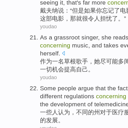
seeing
it,
that
's
far more
concer
戴夫
纳说：“
但是
如果
你
忘记
了
电
这部电影，
那
就很
令人
担忧了。”
youdao
As
a
grassroot
singer
,
she
read
concerning
music
,
and
takes ev
herself
.
作为
一
名
草根
歌手
，
她
尽可能多
一切
机会
提高
自己
。
youdao
Some
people
argue that
the fact
different
regulations
concerning
the
development
of
telemedicin
一些
人
认为
，
不同
的
州
对于
医疗
的
发展
。