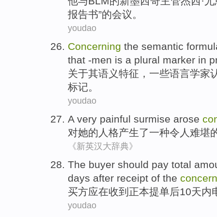
他
与
BLM
的
新
墨西哥
主管
杰西
·
报告书”
的
会议
。
youdao
Concerning
the
semantic
formul
that
-men
is
a plural
marker
in
p
关于
其
语义
特征，
一些
语言学家
标记
。
youdao
A
very painful surmise arose
co
对
她
的人格产生了
一种
令人难堪
《新英汉大辞典》
The buyer
should
pay
total
amou
days
after
receipt
of the
concern
买方
应
在
收到
正本
提单
后
10
天
内
youdao