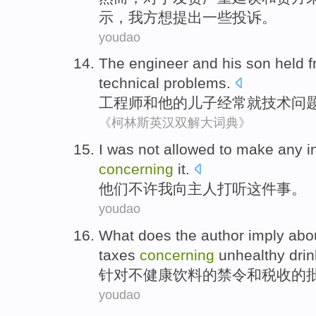
示
，
我方
想
提出
一些
投诉
。
youdao
The
engineer
and
his
son
held
f
technical
problems
.
工程师
和
他
的
儿子
经常
就
技术
问
《柯林斯英汉双解大词典》
I
was not allowed
to
make any
i
concerning
it
.
他们
不许
我
向
主人
打听
这件事
。
youdao
What does
the author
imply abo
taxes
concerning
unhealthy
dri
针对
不健康
饮料
的
禁令
和
税收的
youdao