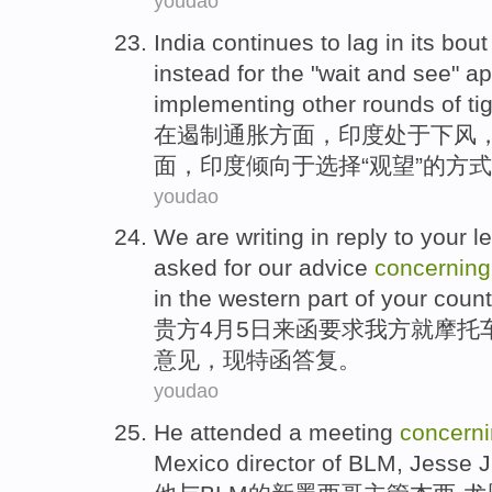
youdao
India
continues to lag
in
its bout
instead for the "
wait
and see"
ap
implementing
other
rounds
of
ti
在
遏制
通胀方面
，
印度
处于
下风
面，印度倾向
于选择
“
观望
”
的
方式
youdao
We are writing
in reply
to your
le
asked for
our
advice
concerning
in
the western part
of your count
贵方
4月
5
日
来函
要求
我方就
摩托
意见
，现特
函
答复。
youdao
He
attended
a
meeting
concern
Mexico
director
of
BLM
,
Jesse
J