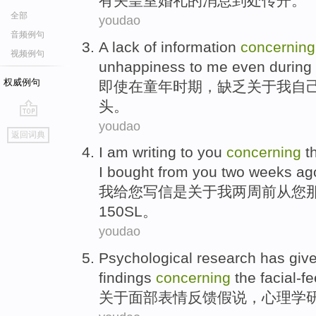
有关
皇室
婚礼的
消息
到处
传开。
全部
youdao
音频例句
A
lack
of
information
concerning
视频例句
unhappiness to
me
even
during
权威例句
即使
在
童年时期，缺乏
关于
我
自
头
。
youdao
go
返回词典
top
I
am
writing
to
you
concerning
t
I
bought
from
you
two
weeks ag
我
给
您
写信
是
关于
我
两
周前
从
您
150
SL
。
youdao
Psychological
research
has giv
findings
concerning
the facial-f
关于
面部
表情反馈假说，
心理学