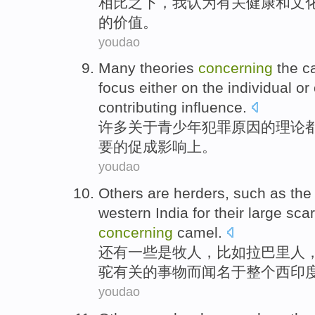
相比
之下，
我
认为
有关
健康
和
文
的
价值。
youdao
Many
theories
concerning
the
c
focus
either on the
individual
or
contributing
influence
.
许多
关于
青少年
犯罪
原因
的
理论
要
的
促成
影响
上。
youdao
Others
are
herders
,
such as
the
western
India
for
their
large
scar
concerning
camel
.
还有一些
是
牧人
，
比如
拉巴里人
驼有关的
事物
而
闻名
于
整个
西
印
youdao