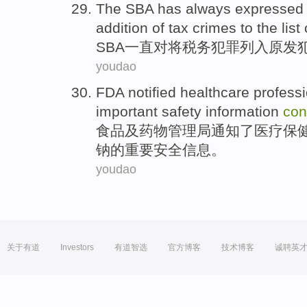
The
SBA
has always
expressed
addition of
tax
crimes
to the
list
o
SBA
一直
对将
税务
犯罪
列入原发
youdao
FDA
notified
healthcare
profess
important
safety
information
con
食品及药物管理局
通知了
医疗保
钠的
重要
安全
信息
。
youdao
关于有道
Investors
有道智选
官方博客
技术博客
诚聘英