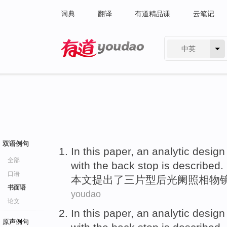
词典
翻译
有道精品课
云笔记
中英
有道 - 网易旗下搜索
双语例句
In this paper
,
an
analytic
design
全部
with the
back stop is described.
口语
本文
提出了三片型
后光阑照相物
书面语
youdao
论文
In this paper
,
an
analytic
design
原声例句