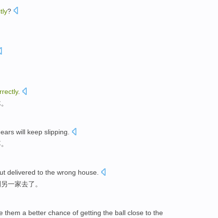
tly
?
rrectly
.
体。
gears
will
keep slipping
.
落。
ut
delivered
to the
wrong
house
.
到另一家去了。
e
them
a better
chance
of
getting
the
ball
close to
the