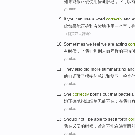
如果能够正确
使用
普通
肥皂
，它
可以
youdao
If
you
can
use
a
word
correctly
and
e
你
如果
能
正确
和
有效地
使用
一个
字
，
《新英汉大辞典》
Sometimes
we
feel
we
are
acting
cor
有时候
，
当
我们
和
别人
做
同样
的
事情
youdao
They
also
did
more
summarizing
and
他们
还
做了
很多
的
总结
和
复习
，
检查
youdao
She
correctly
points out that
bacteria
她
正确地
指出
细菌
无处
不在：
在
我们
youdao
Should
not
I
be
able to set it
forth
cor
我
在
必要
的
时候
，
难道
不能
在
法官
面
youdao