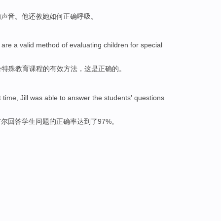
的
声音
。
他
还
教她如何正确
呼吸
。
are
a
valid
method
of
evaluating
children
for
special
合
特殊
教育
课程
的
有效
方法
，这是
正确
的。
t
time
,
Jill
was able to
answer
the
students'
questions
吉尔
回答
学生
问题
的
正确率
达到
了
97%。