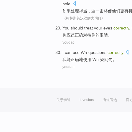
hole
.
如果
处理
得当
，
这
一击
将
使
他们
更
有
《柯林斯英汉双解大词典》
Y
ou should treat your eyes
correctly
.
你
应该正确对待你的眼睛。
youdao
I
can use Wh-questions
correctly
.
我
能正确地使用 Wh-疑问句。
youdao
关于有道
Investors
有道智选
官