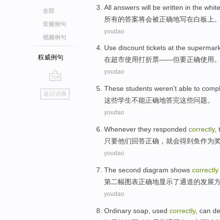
All
answers
will
be
written
in
the whit
全部
所有
的
答案
将会
被
正确地
写
在
白板
上
音频例句
youdao
视频例句
Use
discount
tickets
at the
supermark
权威例句
在
超市
使用
打折票
——
但
要
正确
使用
youdao
go
These
students
weren
't able
to
compl
返回词典
top
这些
学生
不能
正确地答
完
这些
问题
。
youdao
Whenever
they
responded
correctly
,
只要
他们
回答
正确
，
就
会得到鱼作为
youdao
The second
diagram
shows
correctly
第二
幅图表
正确地
显示了
通道
的
发展
youdao
Ordinary
soap
,
used
correctly
,
can
de