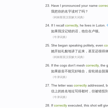
Have
I
pronounced
your
name
correc
我
把
你
的
名字
读对了
吗？
《柯林斯英汉双解大词典》
If
I
recall
correctly
,
he
lives
in
Luton
.
如果
我
没记
错的话
，
他
住
在
卢顿
。
《牛津词典》
She
began
speaking
politely
,
even
co
她
开始
礼貌
地
讲
了起来，
甚至还
很得
《柯林斯英汉双解大词典》
If
the cogs
don't
mesh
correctly
,
the 
如果
嵌
齿不能完好
啮合
，
齿轮
就会脱
《牛津词典》
The
letter
was
correctly
addressed
,
b
信
上的
姓名地址写
得都对，
但
被
错
投
《牛津词典》
If
correctly
executed
,
this
shot
will
giv