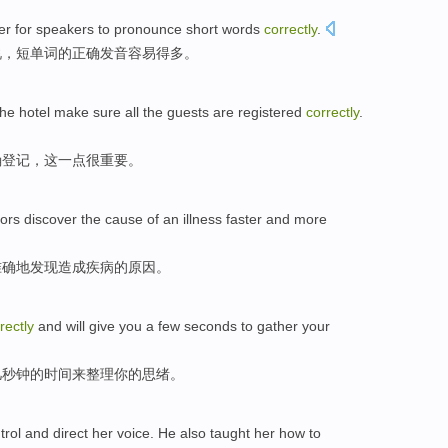
er
for
speakers
to
pronounce
short
words
correctly
.
说，
短
单词的正确
发音
容易得
多
。
the
hotel
make sure
all
the guests
are
registered
correctly
.
确
登记
，这一点
很
重要
。
ors
discover
the
cause
of
an
illness
faster and
more
准确地
发现
造成
疾病
的原因。
rectly
and
will give
you
a few
seconds
to
gather
your
几
秒钟
的时间
来
整理
你
的思绪
。
trol
and
direct
her
voice
.
He
also
taught
her how to