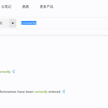
云笔记
惠惠
更多产品
英
orrectly
.
 forenames
have been
correctly
entered
.