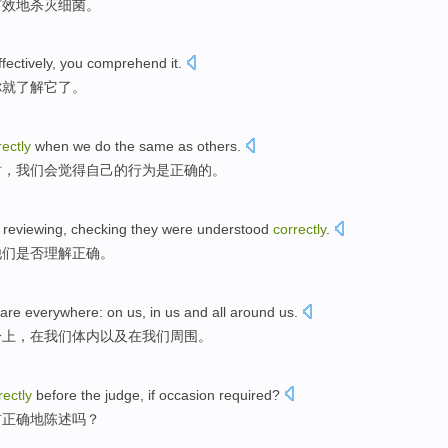
有效地
杀灭
细菌。
ffectively
, you
comprehend
it
.
你
就了解
它
了。
rectly
when
we
do
the
same
as
others
.
时，我们会
觉得
自己的
行为
是
正确
的。
reviewing
,
checking
they
were understood
correctly
.
他们
是否
理解正确。
are everywhere
:
on
us
,
in
us
and
all around
us.
身上，
在
我们体内
以及
在我们
周围
。
rectly
before
the judge
, if
occasion
required
?
前
正确地
陈述
吗？