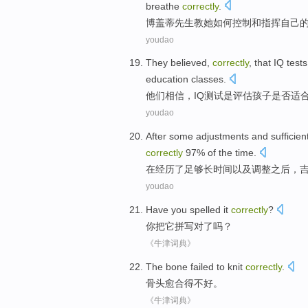
breathe
correctly
.
博
盖蒂先生
教
她
如何
控制
和
指挥
自己
youdao
They
believed
,
correctly
, that
IQ
tests
education
classes
.
他们
相信
，
IQ
测试
是
评估
孩子
是否
适
youdao
After
some
adjustments
and
sufficien
correctly
97%
of the
time.
在经历
了
足够
长时间
以及
调整之后
，
youdao
Have
you
spelled
it
correctly
?
你
把
它
拼写
对了吗？
《牛津词典》
The
bone
failed to
knit
correctly
.
骨头
愈合得不好。
《牛津词典》