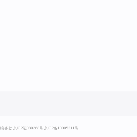
服务条款
京ICP证080268号
京ICP备10005211号