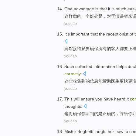
One
advantage
is
that it
is
much easi
这样
做的
一个
好处
是
，
对于
演讲者
来
youdao
It's
important
that
the receptionist
of
宾馆
接待员
要
确保
所有
的
客人
都要
正
youdao
Such
collected
information
helps
doct
correctly
.
这些
收集到
的
信息
能帮助
医生
更快
更
youdao
This
will
ensure
you
have heard
it
cor
thoughts
.
这
将
确保
你
听到
的
是
正确
的，
并
给
你
youdao
Mister Boghetti
taught
her
how
to
con