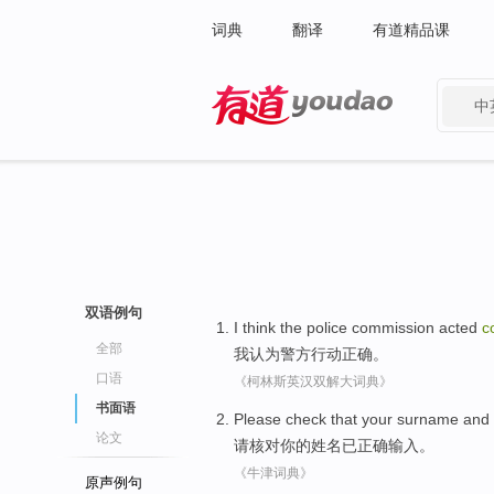
词典
翻译
有道精品课
中
有道 - 网易旗下搜索
双语例句
I
think
the police commission
acted
c
全部
我
认为
警方
行动
正确
。
口语
《柯林斯英汉双解大词典》
书面语
Please
check that
your
surname and
论文
请
核对
你
的
姓名
已
正确
输入。
《牛津词典》
原声例句