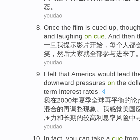
态。
youdao
Once
the
film
is
cued
up, though
and
laughing
on
cue
.
And then
t
一旦
我
提示
影片
开始，
每个人
都
笑
，然后大家就全部参与进来了
youdao
I
felt that
America
would
lead
th
downward
pressures
on
the
doll
term
interest rates
.
我
在
2000年夏季全球再平衡
的
论
混合的再调整现象。我
感觉
美国
压力
和
长期
的
较高
利息率
风险
中
youdao
In fact
,
you
can
take
a
cue
from