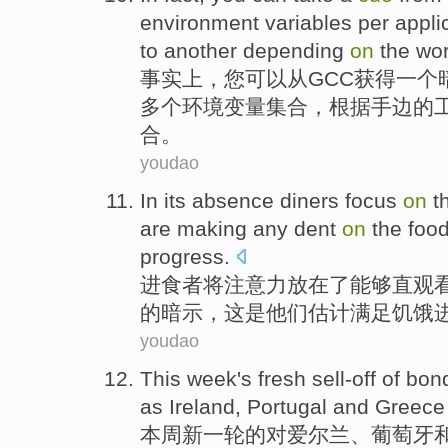
environment
variables
per
appli
to
another
depending
on
the
wo
事实上
，
您
可以
从
GCC
获得
一
个
多个
环境
变量
集合
，
根据
手边
的
合。
youdao
In its absence
diners
focus
on
t
are
making any dent
on
the
foo
progress
.
进食者将
注意力
放在
了
能够
直观
的
暗示
，这
是
他们
估计
满足饥饿
youdao
This week
's fresh sell-off
of
bon
as
Ireland
,
Portugal
and
Greece
本周
新一轮
的
对
爱尔兰
、
葡萄牙