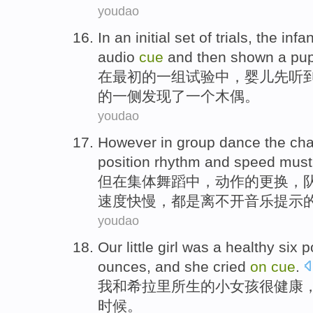
youdao
In
an
initial
set
of
trials
,
the infa
audio
cue
and
then
shown
a
pu
在
最初
的
一
组
试验中
，
婴儿
先
听
的
一侧
发现了
一个
木偶。
youdao
However
in
group
dance
the
ch
position
rhythm
and
speed
mus
但
在
集体
舞蹈
中
，
动作
的
更换，
速度快慢
，都
是离不开
音乐
提示
youdao
Our
little
girl
was a
healthy
six
p
ounces
, and
she
cried
on
cue
.
我
和
希拉里所生的
小
女孩
很
健康
时候。