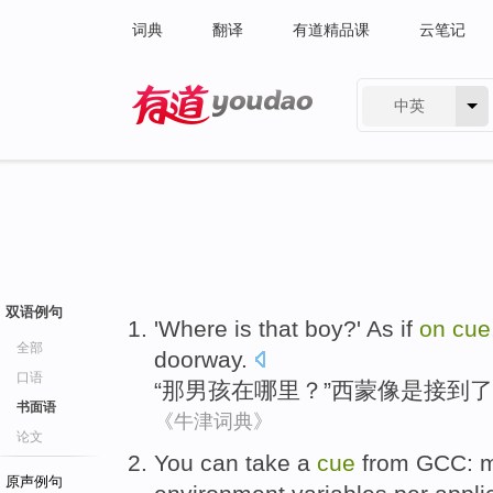
词典
翻译
有道精品课
云笔记
中英
有道 - 网易旗下搜索
双语例句
'
Where is
that
boy
?' As if
on
cue
全部
doorway
.
口语
“
那
男孩
在
哪里
？”
西蒙
像是接到了
书面语
《牛津词典》
论文
You
can
take a
cue
from
GCC
:
m
原声例句