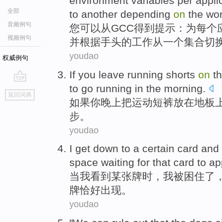
environment
variables
per
appli
全部
to
another
depending
on
the
wo
音频例句
您
可以
从
GCC
得到提示
：为
每个
视频例句
并
根据
手头
的
工作
从
一
个
集合
切
youdao
权威例句
If
you
leave
running shorts
on
th
to go
running
in the morning
.
go
返回词典
top
如果
你
晚上
把
运动
短裤
放在
地板
步
。
youdao
I
get down
to
a certain
card
and 
space
waiting for
that
card to
ap
当
我
看到
某
张
牌
时，我被
困
住了
牌
恰好
出现
。
youdao