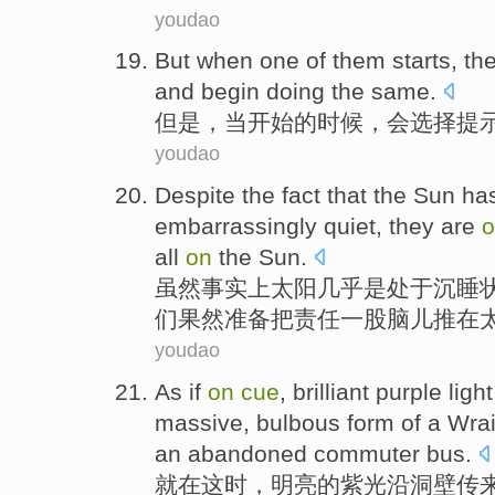
youdao
But
when
one
of
them starts
,
th
and
begin
doing
the
same.
但是
，
当
开始
的
时候
，
会
选择
提
youdao
Despite
the fact
that the
Sun
ha
embarrassingly
quiet
,
they
are
all
on
the
Sun
.
虽然
事实上
太阳
几乎是
处于沉睡
们
果然
准备
把
责任一股脑儿推在
youdao
As
if
on
cue
,
brilliant
purple
ligh
massive
,
bulbous
form
of
a
Wra
an abandoned
commuter
bus
.
就
在
这时，
明亮的
紫光
沿
洞壁传