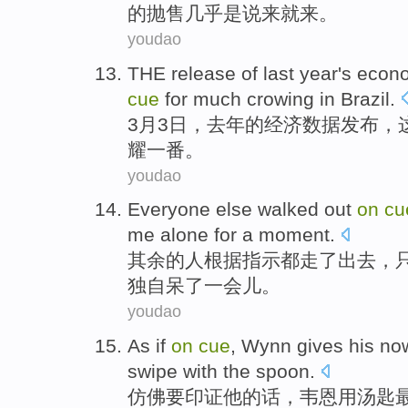
的抛售几乎是说来
就来
。
youdao
THE
release
of
last year
's
econ
cue
for much crowing
in Brazil
.
3
月
3日，
去年
的
经济
数据
发布
，
耀一番
。
youdao
Everyone else
walked
out
on
cu
me
alone
for a moment
.
其余
的人
根据
指示都
走
了出去
，
独自呆
了一会儿。
youdao
As if
on
cue
,
Wynn
gives
his
no
swipe with
the
spoon
.
仿佛要印证
他
的话，
韦恩
用
汤匙