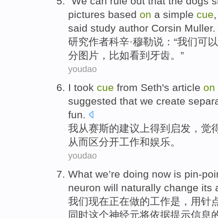
"
We can rule out that the dogs s
pictures based
on
a simple
cue
,
said study author Corsin Muller.
研
究作者科辛·穆勒说：“我们可
分图片，比如看到牙齿。”
youdao
I
took
cue
from
Seth
's article
on
suggested
that
we
create
separ
fun
.
我
从
赛
斯的
建议
上
得到启发，觉
从而区
分开
工作
和
娱乐
。
youdao
What we
’re
doing
now
is
pin-poi
neuron
will
naturally
change
its
a
我们
现在
正在
做
的工作
是
，用针
同时这个神经元
将
依据
提示
信息