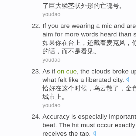
了
巨大
鳞茎
状外形的
亡魂号
。
youdao
If
you
are
wearing
a
mic
and
are
aim
for more
words
heard
than
如果
你
在
台上
，
还
戴
着
麦克风
，
的话
，
而不是
看见。
youdao
As if
on
cue
,
the clouds
broke u
what felt like
a
liberated
city
.
恰好在
这个
时候，
乌云
散
了，金
城市上。
youdao
Accuracy
is
especially
importan
beat
.
The
hit
must
occur
exactly
receives
the tap.