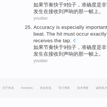
如果
节奏
快
于
9
拍子
，
准确度
是
非
发生
在接收到声响
的
那
一
帧
上
。
youdao
Accuracy
is
especially
importan
beat
.
The
hit
must
occur
exactly
receives
the tap.
如果
节奏
快
于
9
拍子
，
准确度
是
非
发生
在接收到声响
的
那
一
帧
上
。
youdao
关于有道
Investors
有道智选
官方博客
技术博客
诚聘英