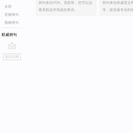
例句来自VOA、美剧等，您可以边
例句来自权威英文
全部
看美剧边学地道的美语。
等，提供最专业的
音频例句
视频例句
权威例句
go
返回词典
top