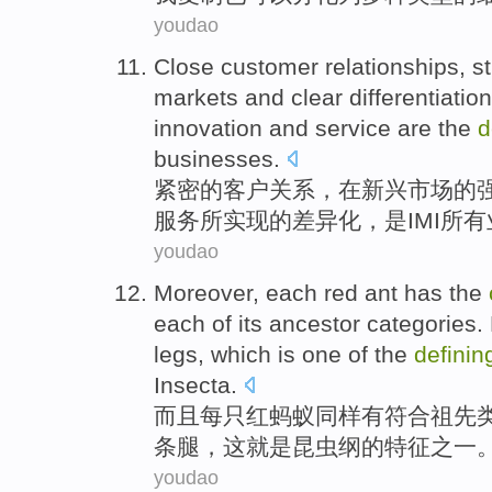
youdao
Close
customer
relationships
,
s
markets
and
clear
differentiation
innovation
and
service
are
the
d
businesses
.
紧密
的
客户
关系
，
在
新兴
市场
的
服务所实现的
差异化
，
是
IMI
所有
youdao
Moreover
,
each
red
ant
has
the
each
of
its ancestor
categories
.
legs
,
which
is
one
of
the
defini
Insecta
.
而且
每
只
红
蚂蚁
同样
有
符合
祖先
条腿
，
这
就是
昆虫纲
的
特征
之一
youdao