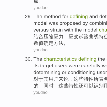
点
。
youdao
The
method
for
defining
and det
model
was
proposed
by combin
versus strain
with
the
model
cha
结合
压缩
应力
—
应变
试验
曲线
特
数值确定
方法
。
youdao
The
characteristics
defining
the
its
target
users
were
carefully
w
determining
or
conditioning
user
对于
其
用户
来说，
这些
特性
所表
的，同时，这些特性
还
可以识别
youdao