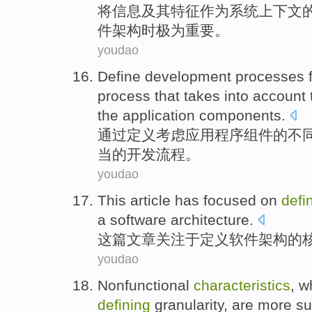
将
信息
及其
特征
作为
系统
上下文
件
架构
时
极为
重要。
youdao
Define
development
processes
process
that
takes into account
the
application
components
.
通过
定义
考虑
应用程序
组件
的
不
当的
开发
流程
。
youdao
This
article
has focused
on
defi
a
software
architecture
.
这
篇文章
关注
于
定义
软件
架构
的
youdao
Nonfunctional
characteristics
,
w
defining
granularity
,
are more
su