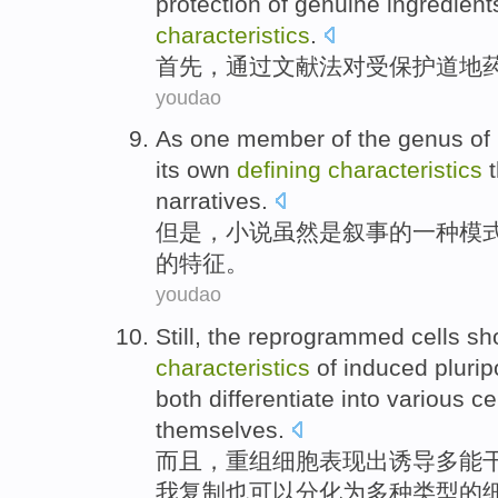
protection
of
genuine
ingredient
characteristics
.
首先
，
通过
文献法
对
受
保护
道地
youdao
As one
member
of
the
genus
of
its own
defining
characteristics
t
narratives
.
但是，
小说
虽然
是
叙事
的
一
种
模
的
特征
。
youdao
Still
,
the reprogrammed
cells
sh
characteristics
of
induced
plurip
both
differentiate
into
various
ce
themselves
.
而且
，
重组
细胞
表现
出
诱导
多能
我
复制也可以
分化
为
多种
类型
的