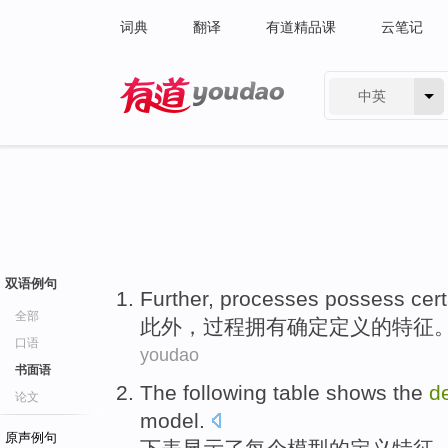
词典
翻译
有道精品课
云笔记
中英
有道 - 网易旗下搜索
双语例句
Further
,
processes
possess
cer
全部
此外
，
过程
拥有
确定
定义
的
特征
口语
youdao
书面语
The following
table
shows
the
de
论文
model
.
原声例句