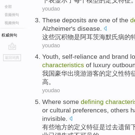
下
表
显示
了每个模型
的
定义
特征
全部
youdao
音频例句
These
deposits
are
one of
the
d
视频例句
Alzheimer
's
disease
.
权威例句
这些
沉积物
是
阿耳茨海默
氏病
的
youdao
go
Youth
,
self-reliance
and
brand
l
返回词典
top
characteristics
of
luxury
outbou
我国
豪华
出境游
游客
的
定义性
特
高
。
youdao
Where
some
defining
characteri
or
cultural
preferences
,
others 
invisible.
有些
地方
的
定义
特征
是
过去
遗留