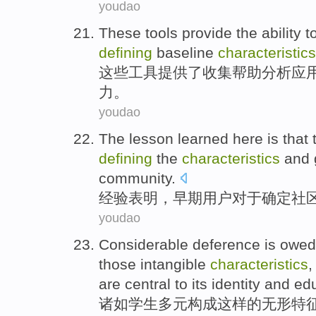
youdao
These
tools
provide
the
ability
t
defining
baseline
characteristics
这些
工具
提供
了
收集
帮助分析
应
力
。
youdao
The
lesson learned here
is that
defining
the
characteristics
and
community
.
经验
表明，
早期
用户
对于
确定
社
youdao
Considerable deference
is
owed
those
intangible
characteristics
are
central
to
its
identity
and
edu
诸如
学生
多元
构成
这样
的
无形
特