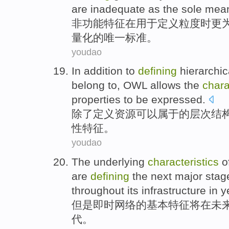
are inadequate
as
the sole
mean
非功能
特征
在
用于
定义
粒度
时
更
量化
的
唯一
标准。
youdao
In addition
to
defining
hierarchic
belong to
,
OWL
allows
the
chara
properties
to be
expressed
.
除了
定义
资源
可以
属于
的
层次结
性
特征
。
youdao
The
underlying
characteristics
o
are
defining
the next
major
stag
throughout its infrastructure
in
y
但是
即时
网络
的
基本
特征
将
在
未
代
。