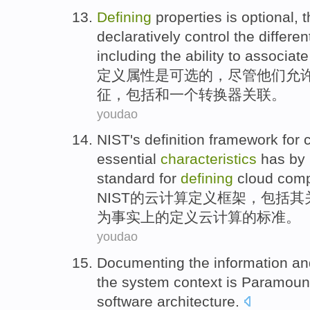
Defining
properties
is
optional
,
t
declaratively
control
the
differen
including
the ability to
associate
定义
属性
是
可选
的，
尽管
他们
允
征
，
包括
和
一个
转换器
关联
。
youdao
NIST's
definition
framework
for
essential
characteristics
has
by
standard
for
defining
cloud comp
NIST
的
云
计算
定义
框架
，
包括
其
为
事实上
的
定义
云计算的
标准
。
youdao
Documenting
the
information
an
the
system
context
is Paramoun
software
architecture
.