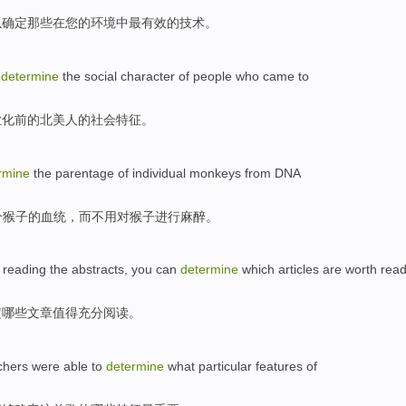
以
确定
那些
在
您
的
环境
中
最
有效
的
技术
。
determine
the
social
character
of
people who
came to
业化前
的
北美
人
的
社会
特征
。
rmine
the
parentage
of
individual
monkeys
from
DNA
个
猴子
的
血统
，
而
不用
对
猴子进行麻醉。
reading
the abstracts
,
you
can
determine
which
articles
are worth
read
定
哪些
文章
值得
充分阅读。
chers
were
able to
determine
what particular
features
of