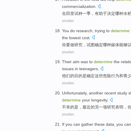
commercialization
.
在
田里
试种
一
季
，
有助于
决定
哪种
水
youdao
You
do
research
,
trying to
determine
the lowest
cost
.
你
要做
研究
，
试图
确定
哪种
媒体
能够
youdao
Their
aim
was
to
determine
the
relat
issues
in teenagers
.
他们
的
目的
是
确定
这些
危险
行为
和
青
youdao
Unfortunately
,
another
recent
study
s
determine
your
longevity.
不幸
的是，最近的
另一
项
研究
表明
，
youdao
If
you
can
gather
these
data
, you ca