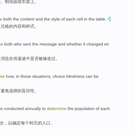
轮
、
制动器
或
车架
上。
e
both
the
content
and
the
style
of
each
cell
in
the
table
.
单元格
的
内容
和
样式
。
ne
both
who
sent
the
message
and
whether it
changed
en
及
消息在
传递
途中
是否
被修改过
。
ine
how
,
in
those
situations
,
choice
blindness can be
何
避免
选择
的
盲目性
。
re
conducted
annually
to
determine
the
population
of
each
次，以
确定
每个
村庄
的
人口
。