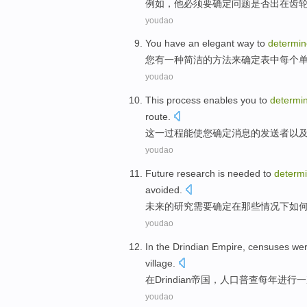
例如
，
他
必须要
确定
问题
是否
出在
齿
youdao
You
have
an
elegant
way
to
determin
您
有
一种
简洁
的
方法
来
确定
表
中
每个
youdao
This
process
enables
you
to
determi
route
.
这
一
过程
能使
您
确定
消息
的
发送
者
以
youdao
Future
research
is
needed to
determ
avoided
.
未来
的
研究
需要
确定
在
那些
情况
下
如
youdao
In
the
Drindian
Empire
,
censuses
we
village
.
在
Drindian
帝国
，
人口
普查
每年
进行
一
youdao