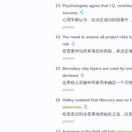
Psychologists
agree
that
I.Q. contrib
success
.
心理学家
认为
，在
决定
成功
的
因素
中
youdao
You
need to
assess
all
project
risks
t
risk
.
您
需要
评估
所有
项目
的
风险
，
来
决定
youdao
Boundary
clay
layers
are
used
by
sci
declined
.
边界
粘土
层
被
科学家
用来
确定
一个
灭
youdao
Halley
realised
that
Mercury
was
so
f
determine
.
哈雷
意识
到
水星
离地球
如此
之
远
，
以
youdao
A
season
in
the field
will help
determi