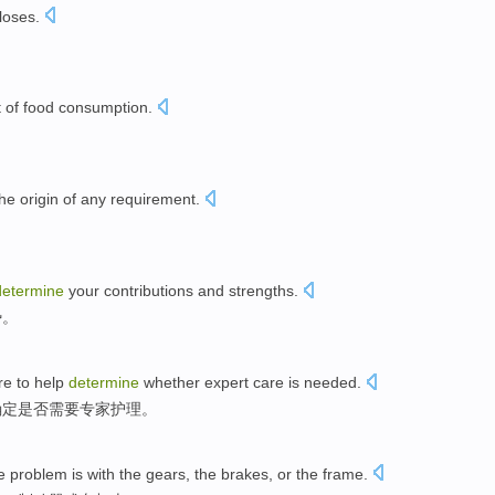
loses
.
t
of
food
consumption
.
。
he
origin
of
any
requirement
.
。
determine
your
contributions
and
strengths
.
势。
re
to
help
determine
whether
expert
care
is
needed
.
确定
是否
需要
专家
护理
。
e
problem
is
with
the
gears
, the
brakes
,
or
the frame
.