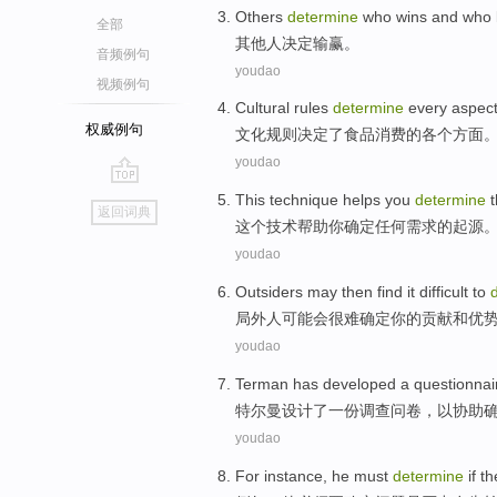
Others
determine
who wins and who 
全部
其他人
决定
输赢
。
音频例句
youdao
视频例句
Cultural
rules
determine
every
aspec
权威例句
文化
规则
决定
了
食品
消费
的
各个
方面
youdao
go
This
technique
helps
you
determine
t
返回词典
top
这个
技术
帮助
你
确定
任何
需求
的
起源
youdao
Outsiders
may
then find
it difficult to
局外人
可能
会
很难
确定
你
的
贡献
和
优
youdao
Terman
has
developed
a
questionnai
特
尔曼
设计了
一份
调查问卷
，
以
协助
youdao
For instance
,
he
must
determine
if
th