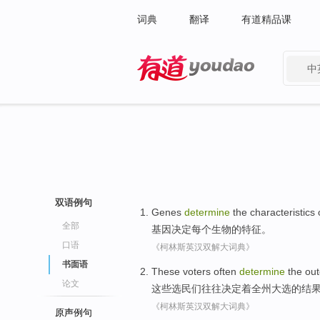
词典
翻译
有道精品课
中
有道 - 网易旗下搜索
双语例句
Genes
determine
the
characteristics
全部
基因
决定
每个
生物
的
特征
。
口语
《柯林斯英汉双解大词典》
书面语
These
voters
often
determine
the
ou
论文
这些
选民们
往往
决定
着全州
大选
的
结
《柯林斯英汉双解大词典》
原声例句