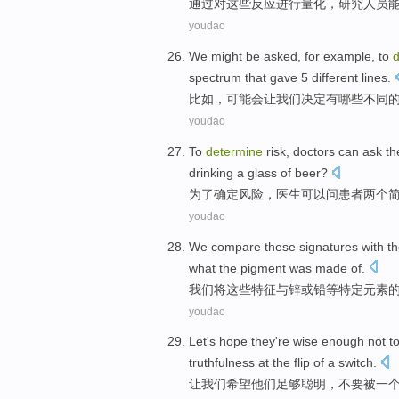
通过
对
这些
反应
进行
量化
，
研究人员
youdao
We
might
be
asked
,
for example
,
to
spectrum
that gave
5
different
lines.
比如
，
可能
会
让
我们
决定
有哪些
不同
youdao
To
determine
risk
,
doctors
can
ask
th
drinking
a glass of
beer
?
为了
确定
风险
，
医生
可以
问
患者
两个
youdao
We
compare
these
signatures
with
th
what
the
pigment
was
made
of
.
我们
将
这些
特征
与
锌
或
铅
等
特定
元素
youdao
Let
's
hope
they
're
wise enough
not t
truthfulness
at the flip
of
a
switch
.
让
我们
希望
他们
足够
聪明，
不要
被
一