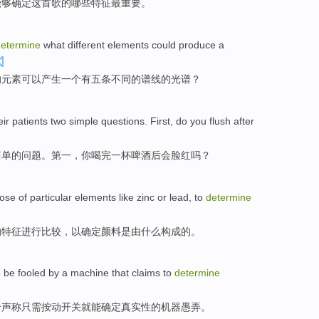
能够
确定
这
首歌
的
哪些
特征
最
重要
。
determine
what
different
elements
could
produce
a
的
元素
可以
产生
一个
有
五条
不同的
谱
线的光谱？
eir patients
two
simple
questions
.
First
, do
you
flush
after
简单
的
问题
。
第一
，
你
喝完
一杯
啤酒
后
会脸红
吗？
ose of
particular
elements
like zinc
or
lead
,
to
determine
的
特征进行
比较
，
以
确定
颜料
是
由
什么
构成的。
o
be fooled
by
a
machine
that claims
to
determine
个
声称
只需按动开关就能
确定
真实性
的
机器
愚弄。