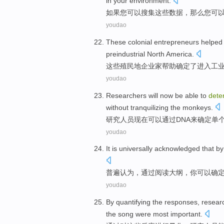
in
your
environment
.
如果
您
可以
搜集
这些
数据
，
那么
您可
youdao
These
colonial
entrepreneurs
helped
preindustrial
North America
.
这些
殖民地
企业家
帮助
确定
了
进入
工
youdao
Researchers
will now
be able
to
dete
without tranquilizing
the
monkeys.
研究人员
现在
可以
通过
DNA
来
确定
单
youdao
It is universally acknowledged
that
by
普遍
认为，
通过
阅读
大纲
，
你
可以
确
youdao
By
quantifying
the
responses
,
resear
the
song
were
most
important
.