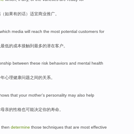
稻
（
如果
有的话）
适宜
商业推广。
which
media
will
reach
the
most
potential
customers
for
以
最低
的成本
接触
到
最多
的
潜在
客户
。
ionship
between
these
risk
behaviors
and
mental
health
少年
心理
健康
问题
之间
的
关系
。
hows that
your
mother
's
personality
may
also
help
你
母亲
的
性格
也
可能
决定
你的寿命。
n
then
determine
those
techniques
that are
most
effective