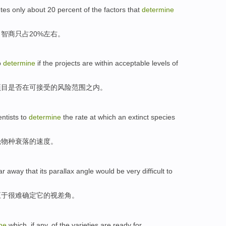
utes
only
about
20 percent
of
the
factors
that
determine
，
智商
只
占20%
左右
。
o
determine
if
the
projects
are
within
acceptable
levels
of
项目
是否
在
可接受
的
风险
范围之内
。
entists
to
determine
the
rate at
which
an
extinct
species
绝
物种
衰落
的
速度
。
ar away
that
its
parallax
angle
would be very difficult to
至于
很难
确定
它
的
视差
角
。
ne
which
,
if
any, of
the varieties
are ready
for