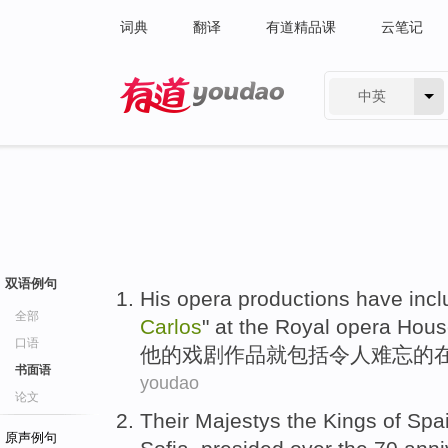
词典
翻译
有道精品课
云笔记
中英
有道 - 网易旗下搜索
双语例句
His
opera
productions
have
inc
全部
Carlos
"
at
the
Royal
opera
Hous
口语
他
的
戏剧
作品
就
包括
令人
难忘的
书面语
youdao
论文
Their Majestys
the Kings
of
Spa
原声例句