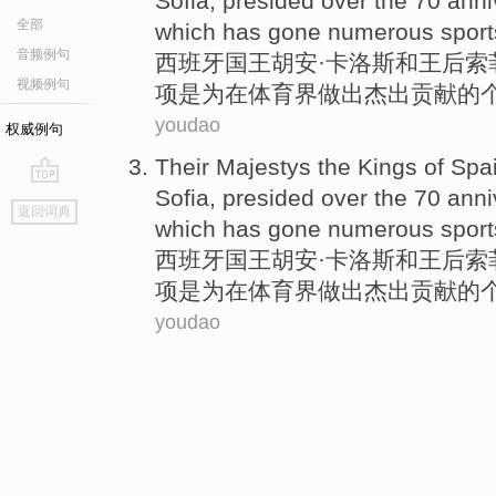
Sofia
, presided over
the
70 anni
全部
which has gone numerous sport
音频例句
西班牙
国王
胡安
·
卡洛斯
和
王后
索
视频例句
项是为在体育界
做出杰出
贡献
的
youdao
权威例句
Their Majestys
the Kings
of
Spa
Sofia
, presided over
the
70 anni
go
返回词典
top
which has gone numerous sport
西班牙
国王
胡安
·
卡洛斯
和
王后
索
项是为在体育界
做出杰出
贡献
的
youdao