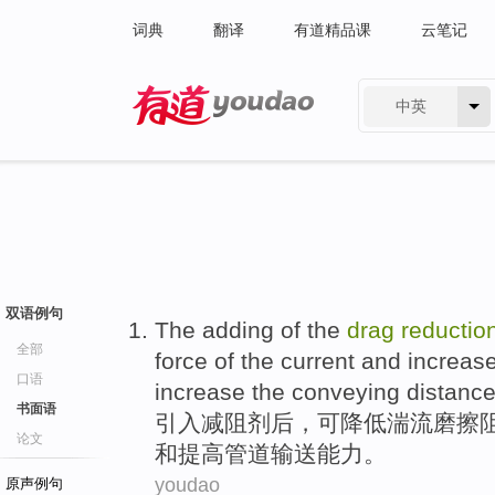
词典
翻译
有道精品课
云笔记
中英
有道 - 网易旗下搜索
双语例句
The adding
of the
drag
reductio
全部
force of the current
and
increas
口语
increase
the
conveying
distanc
书面语
引入
减
阻
剂
后，
可
降低
湍流
磨擦
论文
和
提高管道输送能力。
youdao
原声例句