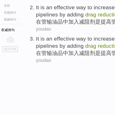
全部
It
is
an
effective
way
to
increase
音频例句
pipelines
by
adding
drag
reduct
视频例句
在
管输
油品
中加入
减
阻
剂
是
提高
youdao
权威例句
It
is
an
effective
way
to
increase
pipelines
by
adding
drag
reduct
go
返回词典
top
在
管输
油品
中加入
减
阻
剂
是
提高
youdao