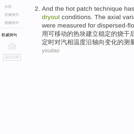
全部
And
the
hot
patch
technique
has
音频例句
dryout
conditions
. The
axial
vari
视频例句
were
measured
for
dispersed-f
用
可移动
的
热
块
建立
稳定
的
烧
干
权威例句
定
时
对
汽相
温度
沿
轴向
变化
的
测
youdao
go
返回词典
top