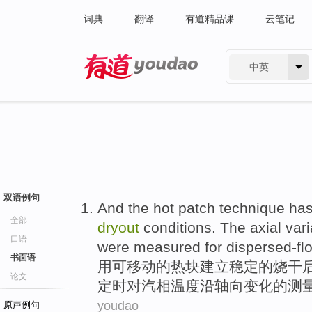
词典
翻译
有道精品课
云笔记
中英
有道 - 网易旗下搜索
双语例句
And
the
hot
patch
technique
has
全部
dryout
conditions
. The
axial
vari
口语
were
measured
for
dispersed-f
书面语
用
可移动
的
热
块
建立
稳定
的
烧
干
论文
定
时
对
汽相
温度
沿
轴向
变化
的
测
youdao
原声例句