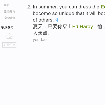
全部
In summer
,
you
can dress
the
E
音频例句
become
so
unique
that
it will
be
视频例句
of others.
夏天
，
只要
你
穿上
Ed
Hardy
T恤
权威例句
人焦点
。
youdao
go
返回词典
top