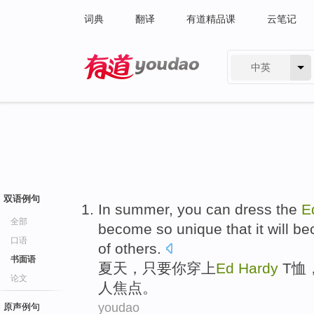
词典
翻译
有道精品课
云笔记
中英
有道 - 网易旗下搜索
双语例句
In summer
,
you
can dress
the
E
全部
become
so
unique
that
it will
be
口语
of others.
书面语
夏天
，
只要
你
穿上
Ed
Hardy
T恤
论文
人焦点
。
youdao
原声例句