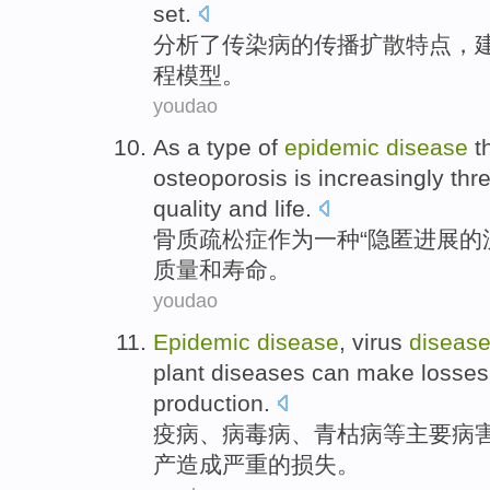
set
.
分析了
传染病
的
传播
扩散
特点
，
程
模型
。
youdao
As
a
type
of
epidemic
disease
t
osteoporosis
is increasingly
thr
quality
and
life
.
骨质疏松症
作为
一
种“
隐匿
进展
的
质量
和寿命。
youdao
Epidemic
disease
,
virus
diseas
plant diseases
can make losses
production
.
疫病
、
病毒
病
、
青枯病
等
主要
病
产
造成
严重的损失。