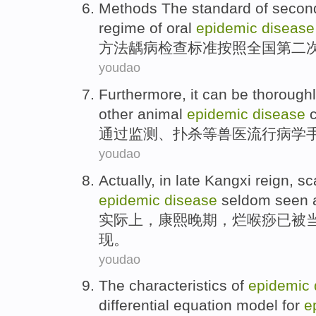
Methods
The
standard
of
secon
regime
of
oral
epidemic
disease
方法
龋病检查
标准
按照全国
第二
youdao
Furthermore, it can
be thorough
other
animal
epidemic
disease
c
通过
监测
、扑杀
等
兽医
流行病学
youdao
Actually
, in
late
Kangxi
reign, sc
epidemic
disease
seldom seen
实际上
，
康熙
晚期
，烂喉痧已
被
现。
youdao
The
characteristics
of
epidemic
differential
equation
model
for
e