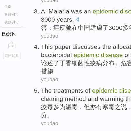
youdao
全部
A
:
Malaria
was
an
epidemic
dis
音频例句
3000
years
.
视频例句
答
：
疟疾
曾
在
中国
肆虐
了
3000
权威例句
youdao
This paper discusses
the alloca
go
bacteroidal
epidemic
disease
o
返回词典
top
论述
了丁香
细菌性
疫病分布、危
措施。
youdao
The
treatments
of
epidemic
dis
clearing
method
and
warming
th
疫
毒
多
为
温
毒，但亦有寒毒之说
分。
youdao