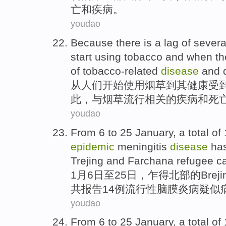
亡
和
疾病
。
youdao
Because
there is a lag of sever
start
using
tobacco
and
when
th
of
tobacco-related
disease
and
从
人们
开始
使用
烟草
到
其
健康
受
此
，
与
烟草
流行
相关
的
疾病
和
死
youdao
From
6
to 25
January
, a total
of
epidemic
meningitis
disease
ha
Trejing
and
Farchana
refugee 
1
月
6
日
至
25日，乍得
北部
的
Breji
共
报告
14
例
流行性
脑膜炎
病
疑似
youdao
From
6
to 25
January
, a total
of