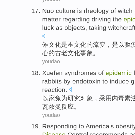
Nuo
culture
is
rheology
of
witch
matter
regarding
driving
the
epi
luck
as
objects
,
taking
witchcraf
傩
文化
是
巫
文化
的
流变
，是以
驱
心
的
古老
文化
事
象。
youdao
Xuefen
syndromes
of
epidemic
f
rabbits
by
endotoxin
to
induce
g
reaction
.
以
家兔
为
研究对象，
采用
内毒素
瓦兹
曼反应
。
youdao
Responding to
America's
obesit
Disease
Control
recommends
a