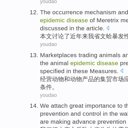
youdao
The
occurrence
mechanism
and 
epidemic
disease
of
Meretrix
me
discussed
in the article.
本文
讨论了近年来我省
文蛤
暴发
youdao
Marketplaces
trading
animals
a
the
animal
epidemic
disease
pre
specified
in
these
Measures
.
经营
动物
和
动物
产品
的
集贸市场
条件
。
youdao
We
attach
great
importance
to 
prevention
and control in the w
are making
advance
prevention