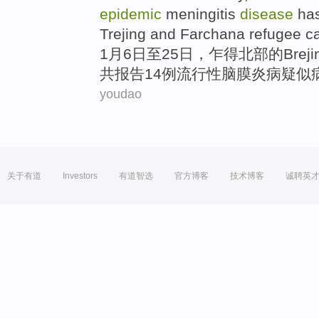
epidemic
meningitis
disease
ha
Trejing
and
Farchana
refugee 
1
月
6
日
至
25日，乍得
北部
的
Breji
共
报告
14
例
流行性
脑膜炎
病
疑似
youdao
关于有道
Investors
有道智选
官方博客
技术博客
诚聘英