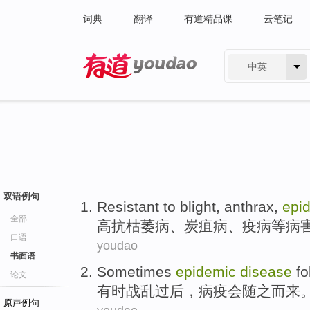
词典
翻译
有道精品课
云笔记
中英
有道 - 网易旗下搜索
双语例句
Resistant to
blight
,
anthrax
,
epi
全部
高抗
枯萎病
、
炭疽病
、
疫病等
病
口语
youdao
书面语
Sometimes
epidemic
disease
fo
论文
有时
战乱
过后
，
病疫
会随之而来
原声例句