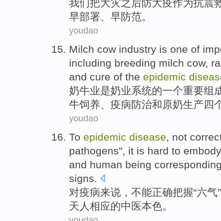
我们
把大灾
之后
防
大
疫
作为抗震
早
部署、早防范。
youdao
Milch
cow
industry
is
one
of
imp
including
breeding
milch cow,
ra
and cure
of the
epidemic
diseas
奶牛
业
是
奶业
系统
的
一个
重要
组
牛
饲养
、
疫病
防治
和
原
奶
生产
四
youdao
To
epidemic
disease
,
not
correc
pathogens
",
it is hard to
embod
and human being
correspondin
signs.
对
疫病
来说，
不能
正确
把握
“
六
气
天人
相应
的
中医本色。
youdao