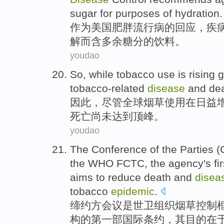
sugar
for
purposes
of
hydration.
作为
美国
肥胖
流行病
的
回应
，
疾
解而含
多余
糖分的饮料。
youdao
So
,
while
tobacco
use
is rising
g
tobacco-related
disease
and
de
因此
，
尽管
全球
烟草
使用
在
日益
死亡
尚未
达到
顶峰
。
youdao
The
Conference
of the Parties 
the
WHO FCTC
,
the
agency
's
fi
aims to
reduce
death
and
disea
tobacco
epidemic
.
缔约方会议
是
世
卫
组织
烟草
控制
构
的
第一部
国际
条约
，
其
目的
在