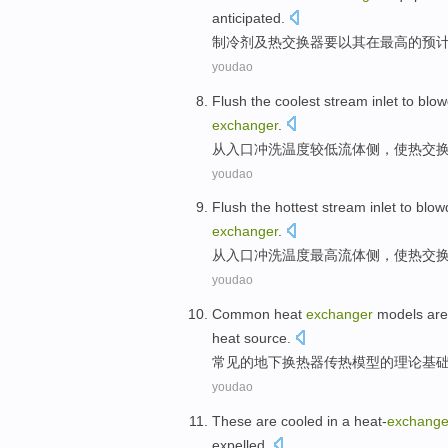
anticipated
.
制冷剂
及
热交换器
要
以其
在
最高
的
预
youdao
Flush
the coolest stream
inlet
to blo
exchanger
.
从
入口
冲洗
温度较低流体侧，使
热交
youdao
Flush
the hottest stream
inlet
to blow
exchanger
.
从
入口
冲洗
温度最高流体侧，使
热交
youdao
Common
heat
exchanger
models
ar
heat source.
常见
的
地下
换热器
传热
模型
的
理论
基
youdao
These
are
cooled
in
a
heat-
exchange
expelled.