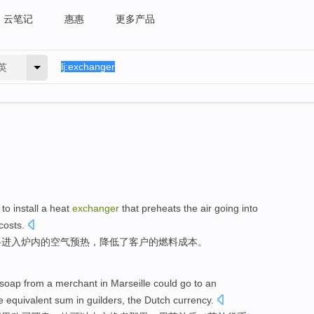
云笔记
惠惠
更多产品
英
to
install
a
heat
exchanger
that
preheats the
air
going
into
costs
.
将
进入
炉
内
的
空气
预热，
降低
了
客户
的
燃料
成本
。
soap
from
a merchant in
Marseille
could
go to
an
e
equivalent
sum
in
guilders
,
the Dutch
currency.