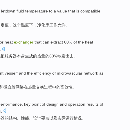
 letdown
fluid
temperature
to a
value
that is compatible
的定
值
，这个
温度
下，净化床工作允许。
or
heat
exchanger
that
can
extract 60%
of
the
heat
.
以
把
服务器
本身
生成
的
热量
的
60%散发出去。
nt
vessel
"
and
the efficiency
of
microvascular
network
as
和
微血管
网络
在
热量交换过程中的高效性。
performance
,
key point
of
design
and
operation
results
of
r
.
热器
的
结构
、
性能
、
设计
要点
以及
实际运行
情况。