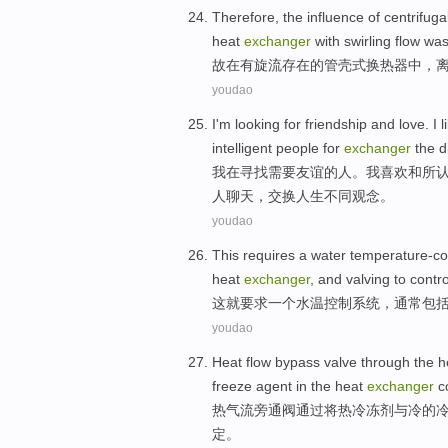
Therefore
, the
influence
of
centrifuga
heat
exchanger
with
swirling
flow
wa
故
在有
旋
流
存在
的
管壳式
换热器
中
，
youdao
I
'm
looking for
friendship
and
love. I
l
intelligent
people
for
exchanger
the
d
我
在
寻找
需要
友谊
的
人
。我
喜欢
和
所
人
聊天
，
交换
人生
不同
观念
。
youdao
This
requires
a
water temperature-co
heat
exchanger
, and
valving
to
contro
这
就要求
一个
水温
控制
系统
，
通常
包
youdao
Heat
flow
bypass
valve
through
the
h
freeze
agent
in the
heat
exchanger
c
热气
流
旁通
阀
通过
将
热
冷冻
剂
与
冷
的
定。