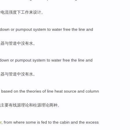
计
电流强度下
工作
来
设计
。
wdown or pumpout system to
water
free the line
and
换器
与
管道中没有
水
。
down or pumpout system to
water
free the line
and
换器
与
管道中没有
水
。
e
based
on
the
theories
of
line heat
source
and
column
础
主要有线
源
理论
和
柱
源理论两种。
r
, from where
some
is fed
to
the cabin
and the excess