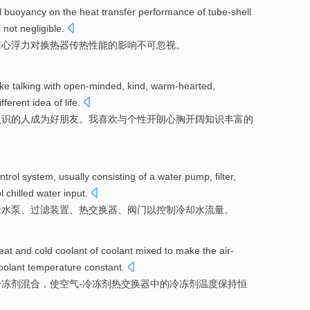
l
buoyancy
on
the heat
transfer
performance
of tube-shell
s
not negligible
.
离心
浮力
对
换热器
传热
性能
的
影响
不可
忽视。
ike
talking
with
open-minded
, kind, warm-hearted,
ifferent
idea
of
life
.
认识的人成为好朋友。我喜欢
与
个性
开朗
心胸开阔
知识
丰富的
ntrol
system
,
usually
consisting
of a
water pump
,
filter
,
l
chilled water
input.
括
水泵
、
过滤装置
、
热交换
器、
阀门
以控制冷却水流量。
eat
and
cold
coolant
of
coolant
mixed
to make
the air-
oolant
temperature
constant
.
冷冻剂
混合
，
使
空气
-冷冻剂
热交换
器
中的
冷冻
剂
温度
保持恒