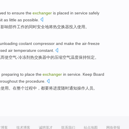
owed
to
ensure
the
exchanger
is
placed in
service
safely
it
as little as possible
.
不
影响
部件
工作
的
同时
安全地
将
热交换器
投入
使用
。
unloading
coolant
compressor
and
make
the
air-freeze
ssed
air
temperature
constant
.
机
而
使
空气
-冷冻剂
热交换
器中的
压缩
空气
温度
保持恒定
。
e preparing
to
place the
exchanger
in
service
.
Keep
Board
hroughout the
procedure.
入
使用
。在整个过程中，都
要将进度
随时
通知
操作人员。
方博客
技术博客
诚聘英才
联系我们
站点地图
网络举报