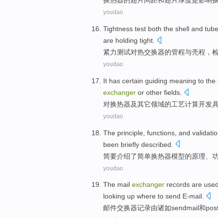
换热器
的
翅
片
间距
和
翅片
厚度
是
影响
youdao
Tightness
test
both
the
shell
and
tube
are holding
tight
.
紧力
测试
对
热交换
器
的
管程与
壳
程，
youdao
It
has
certain
guiding
meaning
to the
exchanger
or
other
fields
.
对
换热器
及
其它
领域
的
工艺
计算
开发
youdao
The
principle
,
functions
,
and
validati
been
briefly
described
.
简要
介绍了
简单
换热器
模型
的
原理
、
youdao
The
mail
exchanger
records
are
use
looking
up where to
send E-mail
.
邮件
交换器
记录
由
诸如
sendmail
和
post