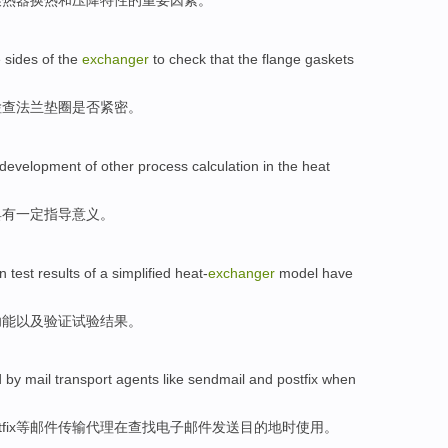
换热器换
热和
压
降
特性的
重要
因素
。
 sides
of
the
exchanger
to
check
that the
flange
gaskets
检查
法兰
垫圈
是否
紧密
。
development
of
other
process
calculation
in the
heat
具有
一定
指导
意义
。
on
test
results
of
a
simplified
heat-
exchanger
model
have
功能
以及
验证
试验
结果
。
d
by
mail
transport
agents
like sendmail
and
postfix
when
fix
等邮件
传输
代理
在
查找电子邮件发送目的地时
使用
。