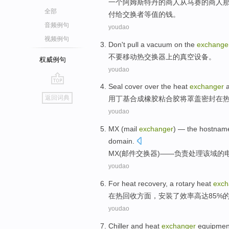
一个
阿姆斯特丹
的
商人
从
马赛
的商人
全部
付给
交换者
等值
的钱。
音频例句
youdao
视频例句
Don't
pull
a
vacuum
on
the
exchange
不要
移动热交换
器
上
的
真空
设备。
权威例句
youdao
Seal cover over the
heat
exchanger
a
go
返回词典
用
丁基合成橡胶
粘合胶
将罩盖密封
在
top
youdao
MX
(
mail
exchanger
) —
the
hostnam
domain
.
MX
(
邮件
交换器
)——
负责
处理
该
域
的
youdao
For
heat
recovery
, a
rotary
heat
exch
在
热
回收方面
，
安装
了
效率高达
85%
youdao
Chiller
and
heat
exchanger
equipme