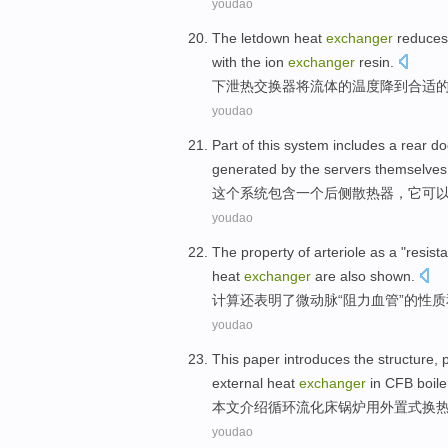
youdao
The
letdown
heat
exchanger
reduces
with the ion
exchanger
resin.
下泄
热交换器
将
流体
的
温度
降到合适
youdao
Part of
this
system
includes
a
rear
do
generated
by the
servers
themselves
这个
系统
包含
一个
后侧
散热器
，
它
可
youdao
The
property
of arteriole
as a "
resista
heat
exchanger
are also shown.
计算还表明了微
动脉
“
阻力
血管
”
的
性质
youdao
This paper
introduces
the
structure
,
external
heat
exchanger
in
CFB
boile
本文
介绍
循环流化床
锅炉
用
外
置式
换
youdao