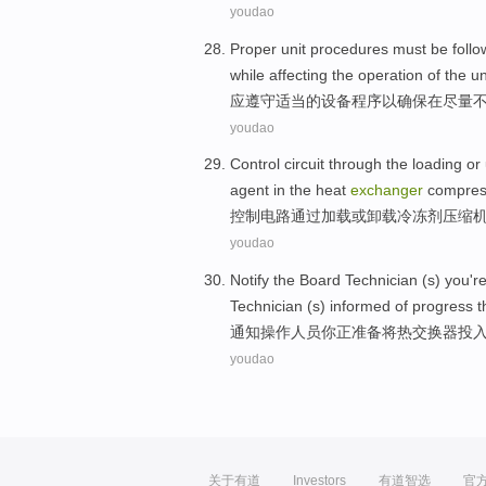
youdao
Proper
unit
procedures
must be
foll
while
affecting
the
operation
of
the
un
应
遵守
适当的
设备
程序
以
确保
在
尽量
youdao
Control
circuit
through the
loading
or
agent
in the
heat
exchanger
compre
控制
电路
通过
加载
或
卸载
冷冻
剂
压缩
youdao
Notify
the Board
Technician
(s)
you
'r
Technician
(s)
informed
of progress
t
通知
操作
人员
你
正
准备
将
热交换器
投
youdao
关于有道
Investors
有道智选
官