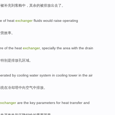
些
被补充
到
客舱
中
，其余的被排放出去了。
re
of
heat
exchanger
fluids
would
raise
operating
经营
效率
。
ure
of
the
heat
exchanger
,
specially
the
area
with the
drain
，
特别是
排放
孔
区域
。
erated
by
cooling
water
system
in
cooling tower
in
the
air
系统
在
冷却塔
中
向
空气
中
排放
。
exchanger
are
the
key
parameters
for
heat transfer and