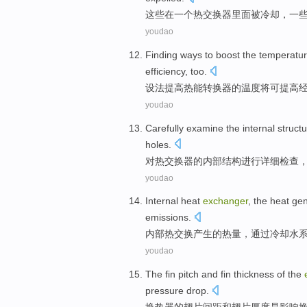
这些
在
一个
热交换
器里面
被
冷却
，
一
youdao
Finding ways to
boost
the
temperatu
efficiency
, too.
设法
提高
热能
转换器
的
温度
将
可
提高
youdao
Carefully examine
the
internal
struct
holes
.
对
热交换
器
的
内部
结构
进行
详细
检查
youdao
Internal
heat
exchanger
,
the
heat
gen
emissions
.
内部
热交换
产生
的
热量
，
通过
冷却水
youdao
The
fin
pitch
and
fin
thickness
of the
pressure
drop
.