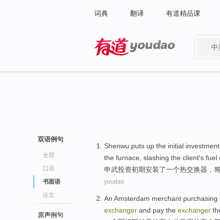
词典
翻译
有道精品课
中
有道 - 网易旗下搜索
双语例句
Shenwu
puts up
the initial
investment
全部
the
furnace
,
slashing
the
client
's
fuel
口语
申武
投资
初期
安装
了
一个
热交换
器，
书面语
youdao
论文
An
Amsterdam
merchant
purchasing
exchanger
and
pay
the
exchanger
th
原声例句