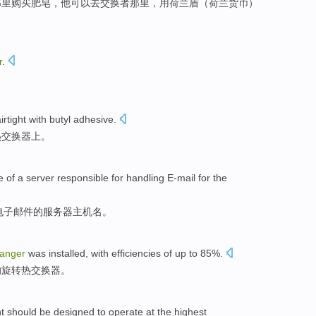
那里
购买
肥皂
，他
可以
去
交换
者那里，
用
荷兰盾
（
荷兰
货币）
r
.
irtight
with
butyl
adhesive
.
热交换
器上。
e
of
a
server
responsible for
handling
E-mail
for
the
电子
邮件
的
服务器
主机名
。
anger
was
installed
, with
efficiencies
of
up to 85%.
的
旋转
热交换
器。
nt
should be
designed
to
operate
at
the
highest