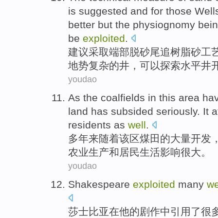
is
suggested
and
for those
Well
better
but
the physiognomy bei
be
exploited
.
建议采取
端部脱
砂
尾追
树脂
砂
工
地势
复杂
的
井
，
可以
探索
水平井
youdao
As the coalfields
in this area h
land
has subsided
seriously
. It
a
residents
as
well
.
多年
来
随着
该区煤田的大量
开发
农业
生产
和
居民生活
影响
很大。
youdao
Shakespeare
exploited
many
we
莎士比亚
在
他
的剧作中引用了
很