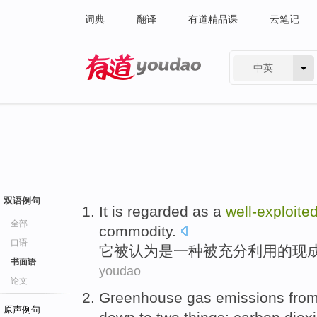
词典
翻译
有道精品课
云笔记
中英
有道 - 网易旗下搜索
双语例句
It
is regarded
as
a
well-
exploite
全部
commodity
.
口语
它
被
认为
是
一
种被充分利用
的现
书面语
youdao
论文
Greenhouse
gas
emissions
fro
原声例句