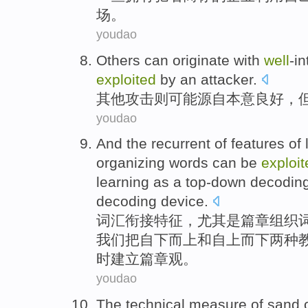
场
。
youdao
Others
can
originate with
well
-i
exploited
by
an
attacker
.
其他
攻击
则
可能
源自
本意
良好，
youdao
And
the
recurrent
of
features
of
organizing
words
can be
exploit
learning as a top-down
decoding
decoding device.
词汇
衔接
特征
，
尤其是
篇章
组织
我们把自下而上
和
自上而下
两种
时建立篇章观。
youdao
The
technical
measure
of
sand
o