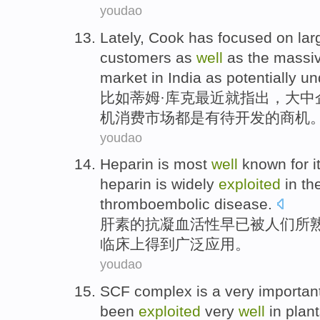
youdao
Lately,
Cook
has
focused on lar
customers
as
well
as
the
massi
market
in
India
as
potentially un
比如蒂姆·
库克
最近就
指出，大中
机
消费
市场
都
是
有待开发的
商机
youdao
Heparin
is most
well
known
for
i
heparin is
widely
exploited
in
th
thromboembolic disease.
肝
素
的
抗凝
血
活性
早已
被人们所
临床上
得到广泛应用
。
youdao
SCF
complex
is
a
very
importan
been
exploited
very
well
in
plan