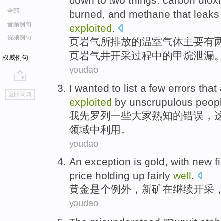
down to
two
things:
carbon diox
全部
burned
,
and
methane that
leaks
音频例句
exploited
.
视频例句
页岩
气
所
排放
的
温室
气体
主要
有
页岩
气井
开采
过程中的
甲烷
泄漏
权威例句
youdao
I
wanted to
list
a
few
errors
that
go
返回词典
top
exploited
by
unscrupulous
peop
我
先
罗列
一些
大家
熟知
的
错误
，
领域中利用。
youdao
An exception
is
gold
, with
new
f
price
holding up
fairly
well
.
黄金
是个
例外，
新
矿在
继续
开采
youdao