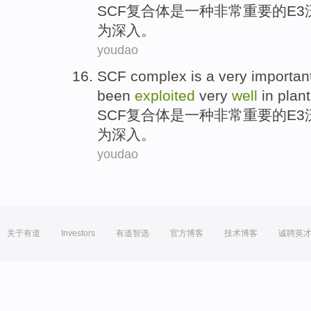
SCF
复合体
是
一种
非常
重要
的E3
为深入。
youdao
SCF
complex
is
a
very
importan
been
exploited
very
well
in
plan
SCF
复合体
是
一种
非常
重要
的E3
为深入。
youdao
关于有道
Investors
有道智选
官方博客
技术博客
诚聘英