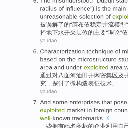
The misunderstood
"
Dupuit
stab
radius
of
influence
")
is
the
main
unreasonable
selection
of
explo
被
误解了
的
“
裘布依
稳定
井
流
模型
择
地下水
开采
层位
的
主要
“
理论
”
依
youdao
Characterization
technique
of mi
based
on the microstructure
stu
area
and
under-
exploited
area w
通过
对八面河油田
井
网密集区
及
究
，
探讨了
微构造
表征
技术
。
youdao
And
some
enterprises
that pos
exploited
market
in
foreign coun
well
-known trademarks.
一些
拥有
驰名
商标
的
企业
利用
自