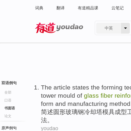
词典
翻译
有道精品课
云笔记
中英
有道 - 网易旗下搜索
双语例句
The article states the
forming
te
全部
tower
mould
of
glass
fiber
reinf
口语
form
and
manufacturing
method
书面语
简述
圆形
玻璃钢
冷却塔
模具
成型
论文
法
。
youdao
原声例句