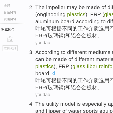
全部
The impeller
may be
made
of
di
音频例句
(
engineering
plastics
),
FRP
(
gla
视频例句
aluminum
board
according to
di
叶轮
可
根据
不同
的
工作
介质选用
权威例句
FRP
(
玻璃钢
)
和
铝合金
板材
。
youdao
go
返回词典
top
According to
different
mediums
can be made
of
different
materia
plastics
),
FRP
(
glass
fiber
reinf
board
.
叶轮
可
根据
不同
的
工作介质选用
FRP
(
玻璃钢
)
和
铝合金
板材
。
youdao
The utility
model
is especially
ap
and flipper
of
water
sports
equi