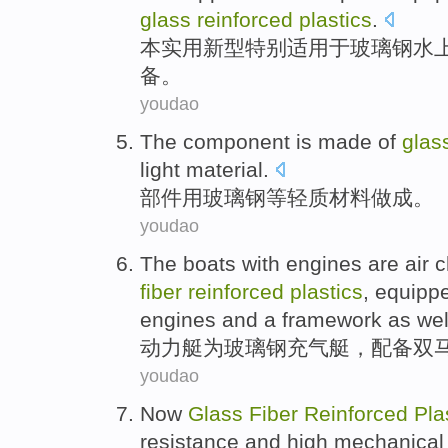
glass
reinforced
plastics
.
本
实用新型
特别
适用
于玻璃钢水
备
。
youdao
The
component
is
made
of
glas
light
material
.
部件
用
玻璃钢
等
轻质
材料
做成。
youdao
The
boats
with
engines
are air 
fiber
reinforced
plastics
,
equipp
engines
and
a framework
as wel
动力艇
为
玻璃钢
充气
艇，
配备
双
youdao
Now
Glass
Fiber
Reinforced
Pla
resistance
and
high
mechanical