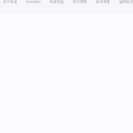
关于有道
Investors
有道智选
官方博客
技术博客
诚聘英