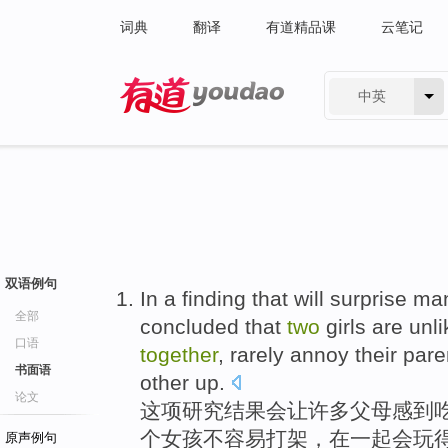
词典
翻译
有道精品课
云笔记
中英
有道 - 网易旗下搜索
双语例句
In a
finding
that
will
surprise
ma
全部
concluded
that
two
girls
are unli
口语
together
,
rarely
annoy
their
pare
书面语
other up
.
论文
这项研究结果
会
让
许多
父母
感到
个
女孩
不
容易
打架
，
在一起
会
玩
原声例句