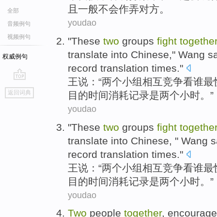
且
一般
不会作弄对方。
全部
youdao
音频例句
视频例句
"These
two
groups
fight
togethe
translate
into Chinese,"
Wang
s
权威例句
record
translation
times
."
王
说
：“
两
个
小组
相互竞争
看
谁
最
go
返回词典
目
的
时间消耗
记录
是
两个
小时
。”
top
youdao
"These
two
groups
fight
togethe
translate
into Chinese, "
Wang
s
record
translation
times
."
王
说
：“
两
个
小组
相互竞争
看
谁
最
目
的
时间消耗
记录
是
两个
小时
。”
youdao
Two
people
together
,
encourage