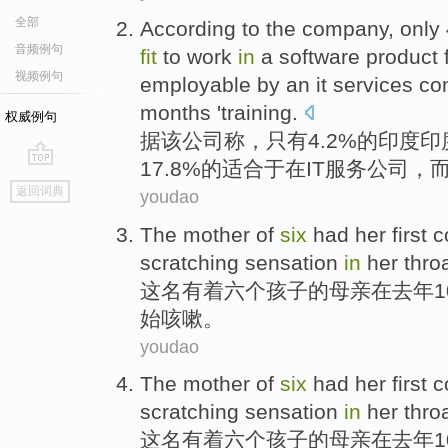
全部
According to
the
company
,
only
音频例句
fit
to
work
in
a
software
product f
视频例句
employable
by
an it
services
co
months
'
training
.
权威例句
据
该
公司
称，
只有
4.2%
的
印度
印
17.8%的适合
于在
IT
服务
公司，
go
返回词典
youdao
top
The
mother
of
six
had her
first
c
scratching
sensation
in
her
thro
这
名有着
六个孩子
的
母亲
在
去年
始
咳嗽
。
youdao
The
mother
of
six
had her
first
c
scratching
sensation
in
her
thro
这
名有着
六个孩子
的
母亲
在
去年