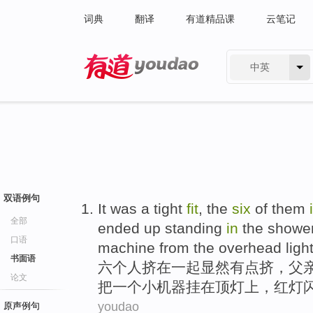
词典
翻译
有道精品课
云笔记
中英
有道 - 网易旗下搜索
双语例句
It
was a tight
fit
, the
six
of them
全部
ended
up standing
in
the
showe
口语
machine
from
the overhead light
书面语
六个人
挤
在
一起显然
有点
挤，
父
论文
把
一
个小机器挂在顶灯上，红灯
youdao
原声例句