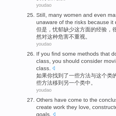
youdao
Still
,
many
women
and even
ma
unaware
of
the
risks
because it
但是
，忧郁缺少
这
方面
的
经验
，
然
对
这种
危害
不
重视。
youdao
If
you
find
some
methods
that
d
class
, you
should
consider
movi
class.
如果
你
找到
了一些
方法
与
这个
类
些
方法移
到
另一个
类中。
youdao
Others
have
come to
the
conclu
create
work
they
love
,
construct
goals
.