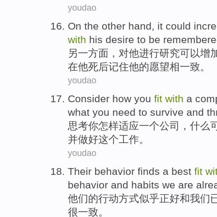
youdao
On the other
hand, it
could
incr
with
his
desire
to be remember
另
一方面，对
他
进行研究
可以
增
在他死后记住他的
愿望
相一致。
youdao
Consider
how
you
fit
with
a
com
what you
need
to
survive
and
th
思考
你
怎样
适应
一个
公司
，
什么
并
做好
这个
工作
。
youdao
Their
behavior
finds
a best
fit
wi
behavior and
habits
we
are alre
他们的
行动方式
似乎正好
和
我们
很一致
。