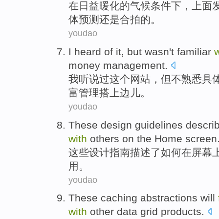
在
日益
暖化的气候条件下，上面
体
预测
还是合拍的。
youdao
I
heard of
it
,
but
wasn't
familiar
w
money
management
.
我
听说
过
这个
网站，
但
不
熟悉
具
富管理
搭上
边儿。
youdao
These
design
guidelines
descri
with
others
on the
Home screen
这些
设计
指南
描述了
如何
在
屏幕
用。
youdao
These
caching
abstractions
will
with
other
data
grid
products
.