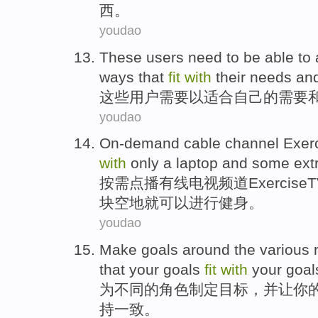
西
。
youdao
These
users
need
to be able to
ways
that
fit
with
their
needs
an
这些
用户
需要
以
适合
自己的
需要
youdao
On-demand
cable
channel
Exer
with
only
a
laptop
and
some ext
按需点播
有线电视
频道
Exercise
T
块
空地
就可以进行健身。
youdao
Make
goals
around
the
various
that
your goals
fit
with
your goal
为
不同
的
角色
制定
目标
，
并
让
你
持一致。