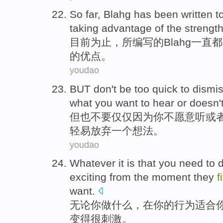
So far
,
Blahg
has been
written
t
taking
advantage
of the
strengt
目前
为止，所
编写
的
Blahg
一直
都
的
优点
。
youdao
BUT
don't
be too
quick
to dismi
what
you
want to
hear
or
doesn
'
但
也
不要
仅仅
因为
你
不
愿意
听
或
轻易
放弃
一个
想法
。
youdao
Whatever
it is that
you
need to 
exciting
from
the moment
they
f
want.
无论
你
做什么
，在
你
的
行为
适合
变得
很刺激
。