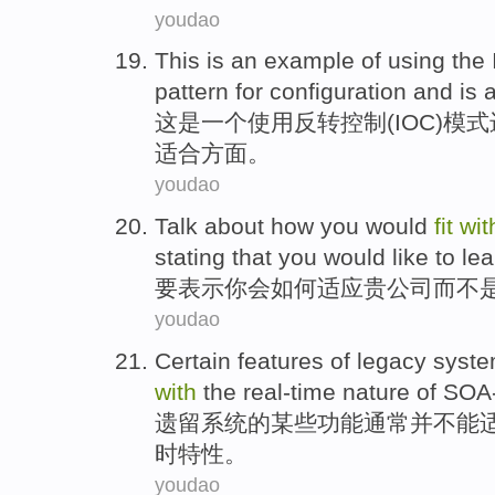
youdao
This
is
an
example
of
using
the
pattern
for
configuration
and
is
这
是
一个
使用
反转
控制
(
IOC
)
模式
适合
方面
。
youdao
Talk
about how
you
would
fit
wit
stating
that
you
would
like to le
要表示
你
会
如何
适应
贵
公司
而
不
youdao
Certain
features
of
legacy
syst
with
the
real-time
nature
of
SOA
遗留
系统
的
某些
功能
通常
并不能
时
特性
。
youdao