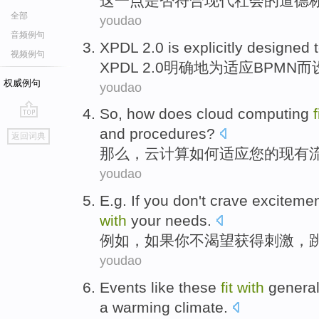
这
一点是否
符合
现代
社会
的
道德
全部
youdao
音频例句
XPDL
2.0 is
explicitly
designed
视频例句
XPDL
2.0
明确地
为
适应
BPMN
而
权威例句
youdao
So
,
how does
cloud
computing
f
go
and
procedures
?
返回词典
top
那么
，
云
计算
如何
适应
您
的
现有
youdao
E.g
.
If
you
don't
crave
exciteme
with
your
needs
.
例如
，
如果
你
不
渴望获得
刺激
，
youdao
Events
like these
fit
with
genera
a warming
climate
.