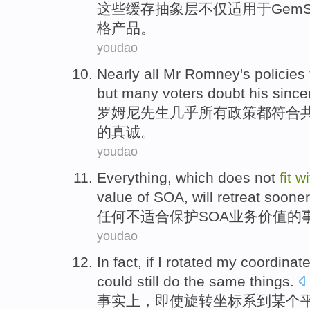
这些
缓存
抽象层不仅
适用
于GemS
格
产品
。
youdao
Nearly
all
Mr Romney
's
policies
but
many
voters
doubt
his
sincer
罗姆
尼先生
几乎
所有
政策
都
符合
的真诚。
youdao
Everything
, which
does not
fit
wi
value
of
SOA
,
will
retreat
sooner 
任何
不
适合
保护
SOA
业务
价值
的
youdao
In fact
,
if I
rotated
my
coordinat
could
still
do
the
same
things
.
事实上
，
即使
旋转
坐标系
到某个