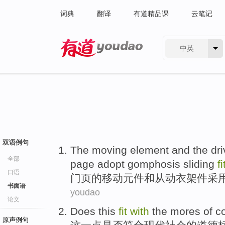
词典
翻译
有道精品课
云笔记
中英
有道 - 网易旗下搜索
双语例句
The
moving
element
and
the dr
全部
page
adopt
gomphosis
sliding
fi
口语
门
页
的
移动
元件
和
从动
衣架
件
采
书面语
youdao
论文
Does
this
fit
with
the
mores
of
c
原声例句