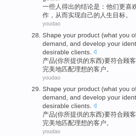
一些
人
得出
的
结论
是：
他们
更
喜
作
，
从而
实现
自己
的人生目标。
youdao
Shape
your
product
(
what
you
o
demand
, and
develop your ident
desirable
clients
.
产品
(
你
所
提供
的
东西
)
要
符合
顾客
完美地
匹配
理想的客户。
youdao
Shape
your
product
(
what
you
o
demand
, and
develop your ident
desirable
clients
.
产品
(
你
所
提供
的
东西
)
要
符合
顾客
完美地
匹配
理想的客户。
youdao