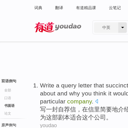
词典
翻译
有道精品课
云笔记
中英
有道 - 网易旗下搜索
双语例句
Write
a query
letter
that succinc
全部
about
and
why
you
think
it woul
口语
particular
company
.
书面语
写
一封
自荐信，
在
信里简要地
介
论文
为
这部剧本
适合
这个
公司
。
youdao
原声例句