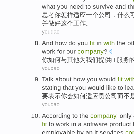
what you
need
to
survive
and
th
思考
你
怎样
适应
一个
公司
，
什么
并
做好
这个
工作
。
youdao
And
how do
you
fit
in
with
the
ot
work
for
our
company
?
你
如何
与
其他
为
我们
提供
IT
服务
youdao
Talk
about how
you
would
fit
wit
stating
that
you
would
like to le
要表示
你
会
如何
适应
贵
公司
而
不
youdao
According to
the
company
,
only
fit
to
work
in
a
software
product f
employable
by
an it
services
co