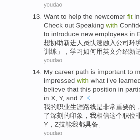
youdao
Want to
help
the
newcomer
fit
in
Check
out
Speaking
with
Confid
to
introduce
new
employees
in 
想
协助
新进
人员
快速
融入
公司
环
训练」，
学习
如何
用
英文
介绍
新
youdao
My
career
path
is
important
to 
impressed
with
what
I
've
learne
believe that
this
position
in parti
in X,
Y
, and
Z
.
我
的
职业生涯
路线
是
非常重要
的
了深刻的印象，我
相信
这个
职位
Y，Z
技能
我都具备。
youdao