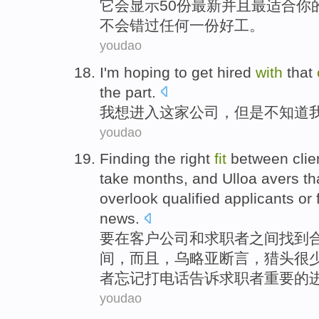
它
会
显示
50
份
最新
并且
最
适合
你
不会
错过
任何一
份好
工
。
youdao
I
'm
hoping to
get
hired
with
that
the part.
我
想
进入
这家
公司，
但是
不
知道
youdao
Finding
the
right
fit
between
clie
take
months
,
and Ulloa
avers th
overlook
qualified
applicants
or
news.
要在
客户
公司
和
求职者
之间
找到
间，
而且
，乌略亚
断言
，
猎头
很
者
忘记
打电话
告诉求职者
重要
的
youdao