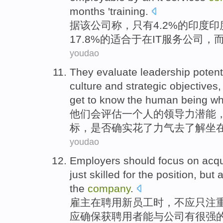
months
'
training
.
据
该
公司
称，
只有
4.2%
的
印度
印
17.8%的适合
于在
IT
服务
公司，
youdao
They
evaluate
leadership
potent
culture
and
strategic
objectives
get to
know
the
human
being
w
他们
会
评估
一
个
人
的
领导力
潜能
标
，
是否确实
花了
力气
去
了解
坐
youdao
Employers
should focus
on
acqu
just
skilled
for the
position
,
but 
the
company
.
雇主
在
聘用
新员工时，
不
应
只
注
应确保获聘用者能与公司
有
很强