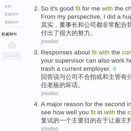
全部
So it
's good
fit
for
me
with
the
c
音频例句
From
my
perspective
,
I
did
a
hu
视频例句
其实
，
董事长
和
公司
都
非常
配合
付出
了
很大
的努力。
权威例句
youdao
Responses
about
fit
with
the
co
go
返回词典
top
your
supervisor
can
also work h
trash
a current
employer
.
回答
说
与
公司
不
合拍
或
和
主管
有
任
老板
的
坏话
。
youdao
A
major
reason
for
the
second i
see
how well
you
fit
in
with
the
复试
的
一个
主要
目的在于
让
雇主
youdao