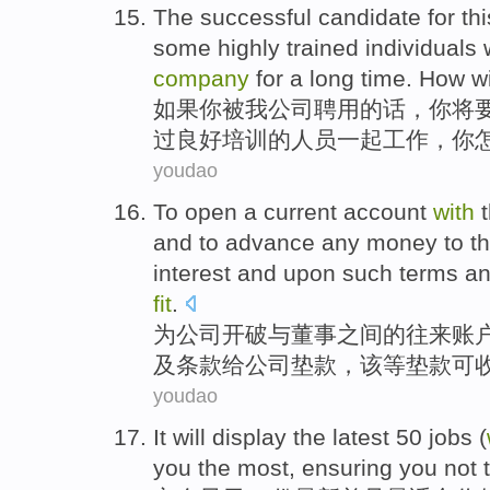
The
successful candidate for thi
some
highly trained individuals
company
for
a long
time
.
How
wi
如果
你
被我
公司
聘用
的话，你
将
过
良好培训的人员
一起
工作，
你
youdao
To
open a
current account
with
and to
advance
any money
to
t
interest
and
upon
such
terms
a
fit
.
为
公司
开
破
与
董事之间
的
往来
账
及
条款
给
公司
垫款
，
该等
垫款可
youdao
It
will
display
the
latest
50
jobs
(
you
the
most
,
ensuring
you
not