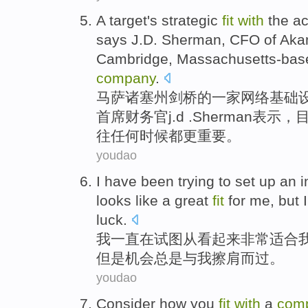
A
target
's
strategic
fit
with
the
ac
says
J.D.
Sherman
,
CFO
of
Aka
Cambridge
, Massachusetts-ba
company
.
马萨诸塞州
剑桥
的
一家
网络
基础
首席财务官
j.d .
Sherman
表示
，
往任何时候都
更
重要
。
youdao
I
have
been
trying to
set up an i
looks like
a great
fit
for
me
,
but
I
luck
.
我
一直在
试图
从
看起来
非常
适合
但是
机会总是
与
我
擦肩而过
。
youdao
Consider
how
you
fit
with
a
com