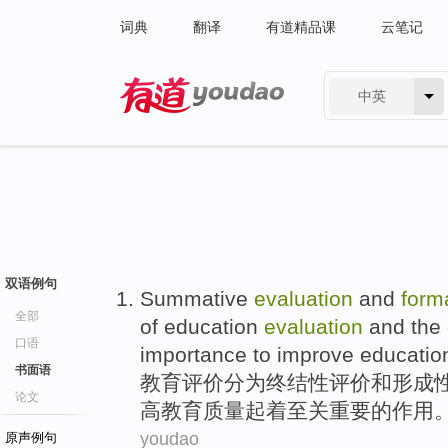
词典
翻译
有道精品课
云笔记
中英
有道 - 网易旗下搜索
双语例句
Summative
evaluation
and
form
全部
of
education
evaluation
and the
口语
importance
to
improve
educatio
书面语
教育评价分为终结性
评价
和
形成
论文
高
教育质量
起着至关
重要
的
作用
youdao
原声例句