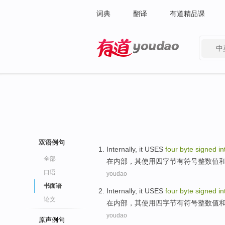
词典
翻译
有道精品课
中
有道 - 网易旗下搜索
双语例句
Internally
,
it
USES
four
byte
signed
in
全部
在内部
，
其
使用
四
字节
有
符号
整
数值
口语
youdao
书面语
Internally
,
it
USES
four
byte
signed
in
论文
在内部
，
其
使用
四
字节
有
符号
整
数值
youdao
原声例句