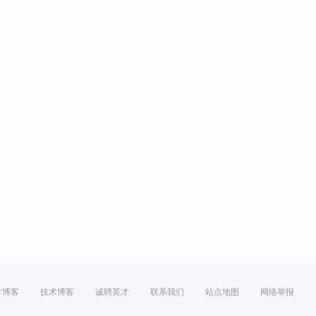
方博客
技术博客
诚聘英才
联系我们
站点地图
网络举报