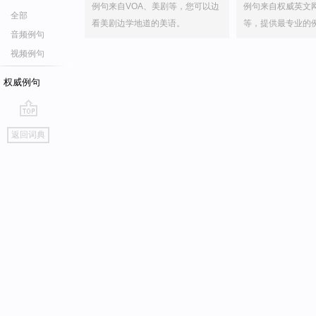
例句来自VOA、美剧等，您可以边
例句来自权威英文
全部
看美剧边学地道的美语。
等，提供最专业的
音频例句
视频例句
权威例句
go
返回词典
top