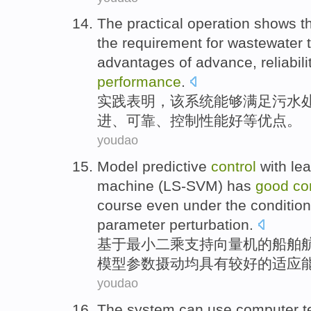
The
practical operation
shows t
the
requirement for
wastewater
advantages
of
advance
,
reliabili
performance
.
实践
表明
，
该
系统
能够
满足
污水
进
、
可靠
、
控制
性能
好
等优点
。
youdao
Model predictive
control
with
le
machine
(LS-SVM)
has
good
co
course even under
the
condition
parameter
perturbation
.
基于
最小
二乘
支持
向量
机
的
船舶
模型
参数
摄动均
具有
较
好的
适应
youdao
The
system
can
use
computer
t