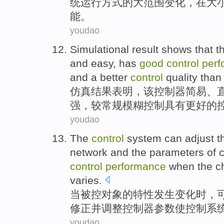
统
运行方式
的大范围变化，在大
能。
youdao
Simulational
result
shows that
t
and easy, has
good
control
perf
and a
better
control
quality than
仿真
结果
表明
，
该
控制器
简易
、
强，
较
常规
模糊
控制具有更好的
youdao
The
control
system
can
adjust
t
network
and
the
parameters
of
c
control
performance
when
the
c
varies
.
当
被控
对象
的
特性
发生变化
时，
修正
并
调整
控制器
参数
使
控制
系
youdao