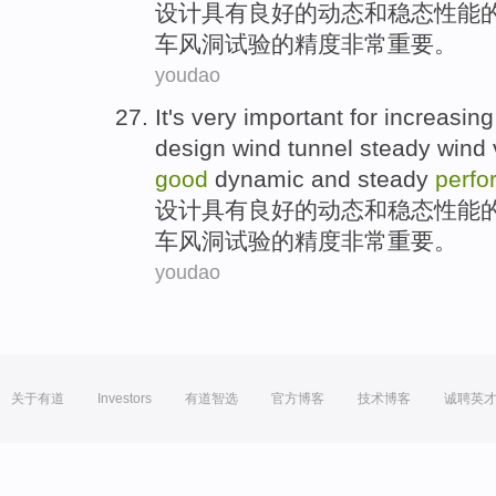
设计
具有
良好
的
动态
和
稳态
性能
车风洞
试验
的
精度
非常
重要
。
youdao
It's very
important
for
increasing
design
wind tunnel
steady
wind
good
dynamic
and
steady
perfo
设计
具有
良好
的
动态
和
稳态
性能
车风洞
试验
的
精度
非常
重要
。
youdao
关于有道
Investors
有道智选
官方博客
技术博客
诚聘英