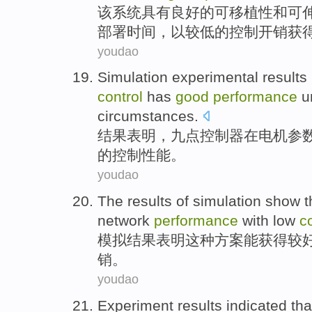
该
系统
具有
良好
的
可移植性
和
可
部署
时间
，
以
较
低的
控制
开销获
youdao
Simulation experimental results
control
has
good
performance
u
circumstances.
结果
表明
，
九点
控制器在电机参
的
控制
性能
。
youdao
The results
of
simulation
show t
network
performance
with
low
c
模拟
结果
表明
这种
方案
能获得
较
销。
youdao
Experiment
results
indicated tha