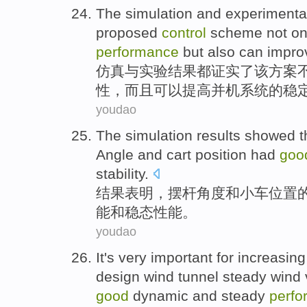
The simulation
and
experimenta
proposed
control
scheme
not on
performance
but also
can
impro
仿真
与
实验
结果
都
证实
了
该
方案
性
，
而且
可以
提高并机
系统
的
稳
youdao
The simulation results
showed
t
Angle
and
cart
position
had
goo
stability.
结果
表明，
摆杆
角度
和
小车
位置
能
和稳态性能。
youdao
It's very
important
for
increasing
design
wind tunnel
steady
wind
good
dynamic
and
steady
perfo