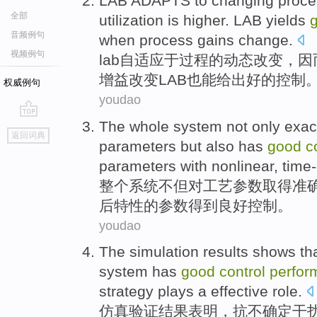
LAB
ADAPTS
to
changing
proce
全部
utilization
is higher
.
LAB
yields
音频例句
when
process
gains
change.
视频例句
lab
自
适应
于
过程
的
动态
改变
，
因
增益改变LAB也能给出
好的
控制
权威例句
youdao
The whole
system
not only
exac
go
返回词典
top
parameters
but also
has
good
c
parameters
with
nonlinear
,
time-
整个
系统
不但
对
工艺
参数
取得
准
后
特性
的参数得到
良好
控制
。
youdao
The simulation
results
shows th
system has
good
control
perfor
strategy
plays
a
effective
role
.
仿真
验证
结果
表明
，抗不确定干