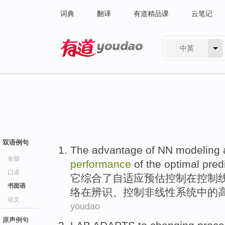
词典
翻译
有道精品课
云笔记
中英
有道 - 网易旗下搜索
双语例句
The advantage
of
NN
modeling
全部
performance
of
the optimal pred
口语
它
综合
了自适应
预
估
控制
在控制
书面语
络在辨识、控制非线性系统中的
论文
youdao
原声例句