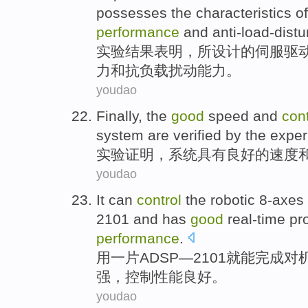
possesses
the characteristics
of
performance
and
anti-load-dist
实验
结果
表明
，所设计
的
伺服驱
力
和
抗负载
扰动
能力
。
youdao
Finally, the
good
speed
and
cont
system
are
verified
by the
exper
实验
证明
，
系统
具有良好
的
速度
youdao
It
can
control
the
robotic
8-axes
2101 and has
good
real-time
pr
performance
.
用
一
片
ADSP
—2101
就
能
完成对
强，
控制
性能
良好
。
youdao