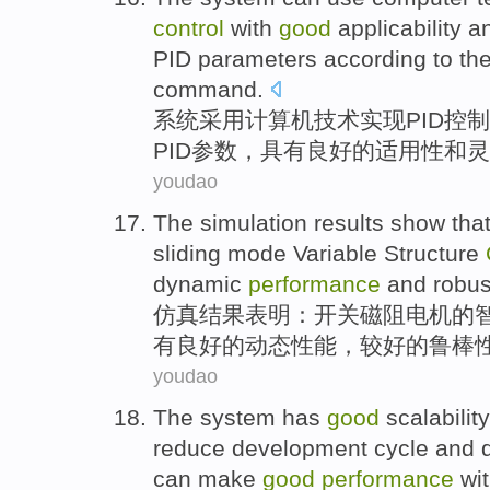
control
with
good
applicability
a
PID
parameters
according to
th
command.
系统
采用
计算机
技术
实现
PID
控制
PID
参数
，
具有
良好
的
适用性
和
灵
youdao
The simulation
results
show tha
sliding
mode
Variable
Structure
dynamic
performance
and
robus
仿真
结果
表明
：
开关磁阻电机
的
有
良好
的
动态
性能
，较好的鲁棒
youdao
The
system
has
good
scalability
reduce
development
cycle
and
can make
good
performance
wi