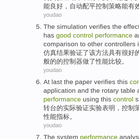
能
良好，
自动配平
控制
策略
能有
youdao
The simulation
verifies
the
effec
has
good
control
performance
a
comparison
to other
controllers
i
仿真
结果
验证
了
该
方法
具有
很好
般的
的
控制器
做了
性能比较
。
youdao
At last the paper
verifies
this
con
application and the
rotary
table 
performance
using this
control
s
转台
的
实际
验证
实验表明，
控制
性能
指标。
youdao
The
system
performance
analy