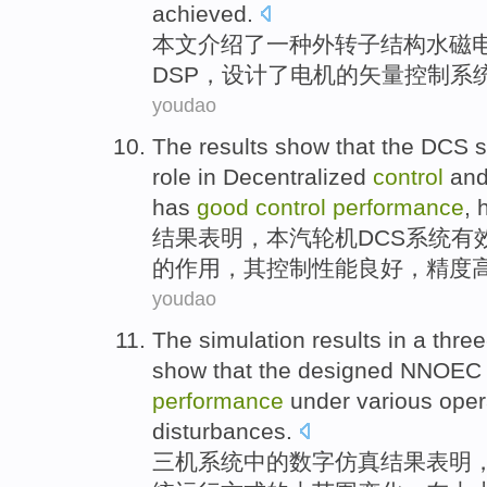
achieved.
本文
介绍了
一种
外转子结构水
磁
DSP
，
设计了
电机
的
矢量
控制
系
youdao
The results
show that
the
DCS
role
in
Decentralized
control
an
has
good
control
performance
,
结果
表明
，
本
汽轮机DCS
系统
有
的
作用
，
其
控制
性能
良好
，精度
youdao
The
simulation
results
in
a
thre
show that
the designed
NNOEC
performance
under
various
oper
disturbances
.
三机
系统
中的
数字
仿真
结果
表明