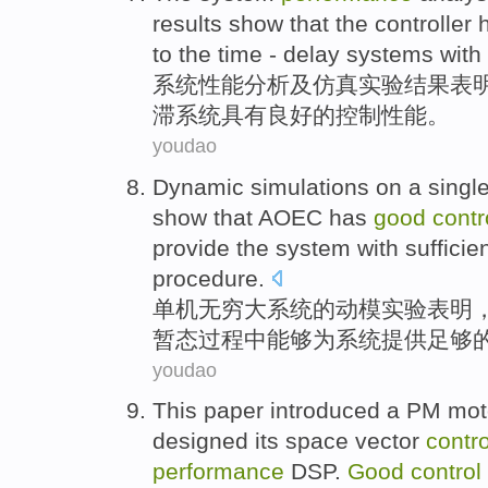
results
show that
the
controller
to
the
time - delay
systems
with
系统
性能
分析
及
仿真
实验
结果
表
滞
系统
具有
良好
的
控制
性能。
youdao
Dynamic
simulations
on
a
singl
show that
AOEC
has
good
contr
provide
the
system with
sufficie
procedure
.
单机
无穷大
系统
的
动
模
实验
表明
暂态
过程
中
能够
为
系统提供
足够
youdao
This paper
introduced
a
PM
mot
designed
its space
vector
contro
performance
DSP
.
Good
control