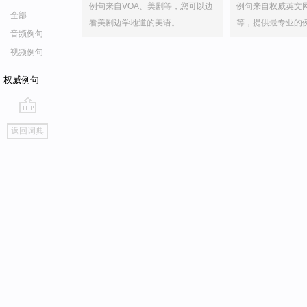
例句来自VOA、美剧等，您可以边
例句来自权威英文
全部
看美剧边学地道的美语。
等，提供最专业的
音频例句
视频例句
权威例句
go
返回词典
top