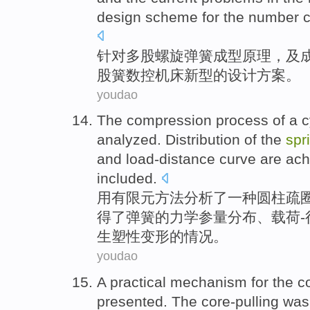
design
scheme
for
the
number
c
针对
多
股
螺旋
弹簧
成型
原理
，
及
股簧数控机床
新型
的
设计
方案
。
youdao
The
compression
process
of
a
c
analyzed
.
Distribution
of the
spr
and load-distance
curve
are
ach
included
.
用有限元方法
分析
了
一种
圆柱疏
得
了弹簧
的
力学
参量
分布
、载荷-
生塑性
变形
的情况。
youdao
A
practical
mechanism
for
the
c
presented
. The core-pulling wa