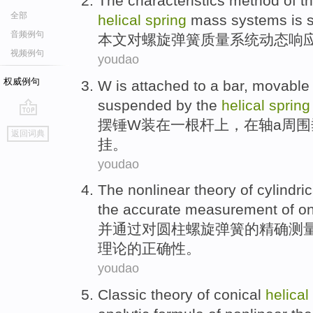
The
characteristics
method
of
t
全部
helical
spring
mass
systems
is 
音频例句
本文
对
螺旋
弹簧
质量
系统
动态
响
视频例句
youdao
权威例句
W
is attached
to
a
bar
,
movable
suspended
by the
helical
spring
摆锤
W
装
在
一
根杆
上，在
轴
a
周围
go
返回词典
top
挂
。
youdao
The
nonlinear
theory
of
cylindric
the
accurate
measurement
of
on
并通过
对
圆柱
螺旋
弹簧
的
精确
测
理论
的正确性。
youdao
Classic
theory
of
conical
helical