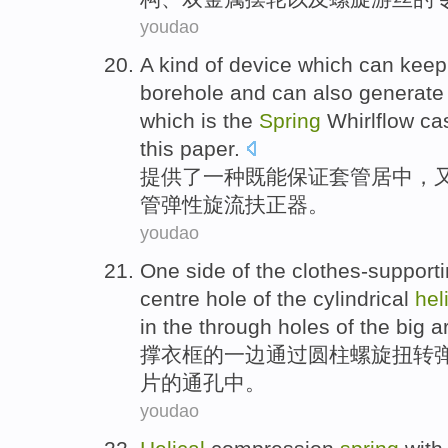
youdao
A
kind of
device which
can
keep
borehole
and
can also
generate
which is the
Spring
Whirlflow
ca
this paper.
提供
了一
种
既
能
保证
套管
居中
，
管
弹性
旋
流
扶正
器。
youdao
One
side
of
the
clothes-support
centre
hole
of
the cylindrical
hel
in
the through holes
of
the
big a
撑
衣
框
的
一边
通过
圆柱
螺旋
扭转
片
的
通
孔中。
youdao