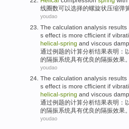
Helical
compression
spring
with
线圈数
可以选择
的
螺旋状
压缩
弹
youdao
The
calculation
analysis
results
s
effect
is
more cfficient
if
vibrat
helical-
spring
and
viscous
damp
通过例题
的
计算
分析
结果
表明
：
的
隔
振
系统
具有
优良
的隔振
效果
youdao
The
calculation
analysis
results
s
effect
is
more cfficient
if
vibrat
helical-
spring
and
viscous
damp
通过例题
的
计算
分析
结果
表明
：
的
隔
振
系统
具有
优良
的隔振
效果
youdao