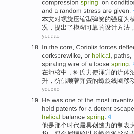
compression
spring
, on
conditio
and a
random
stress
are
given
.
本文
对
螺旋
压缩
型
弹簧
的
强度
为
况
，提出了模糊
可靠
的
设计
方法
youdao
In
the
core
,
Coriolis
forces
defle
corkscrewlike, or
helical
,
paths
,
spiraling
wire
of
a loose
spring
.
在
地核
中，科
氏
力
使
涌
升
的
流体
升，彷佛顺著
弹簧
的
螺旋
线圈
移
youdao
He
was
one of
the
most
inventi
held
patents
for a detent
escap
helical
balance
spring
.
他
是
那个时代
最
具创造力
的
制表
构、
双金属摆轮
以及
螺旋
游丝的