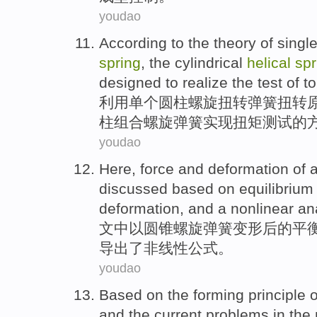
youdao
According
to the
theory
of
singl
spring
,
the
cylindrical
helical
spr
designed to
realize
the
test
of
to
利用
单个
圆柱
螺旋
扭转
弹簧
扭转
柱组合螺旋弹簧
实现
扭矩
测试
的
youdao
Here,
force
and
deformation
of 
discussed
based on
equilibrium
deformation, and a
nonlinear an
文中
以
圆锥
螺旋
弹簧
变形
后
的
平
导出
了
非线性
公式。
youdao
Based on
the
forming
principle
o
and
the
current problems
in
the