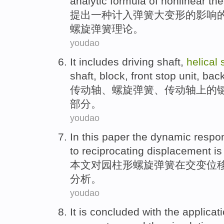
analytic formula
of
nonlinear
the
提出一种计入
弹簧
大变形
的
影响
螺旋弹簧
理论
。
youdao
It includes
driving
shaft
,
helical
shaft
,
block
,
front
stop
unit
,
bac
传动
轴
、
螺旋
弹簧
、
传动轴
上
的
部分
。
youdao
In this paper
the
dynamic
respo
to
reciprocating
displacement
is
本文
对园柱形
螺旋
弹簧
在
交变
位
分析。
youdao
It is concluded
with
the
applicat