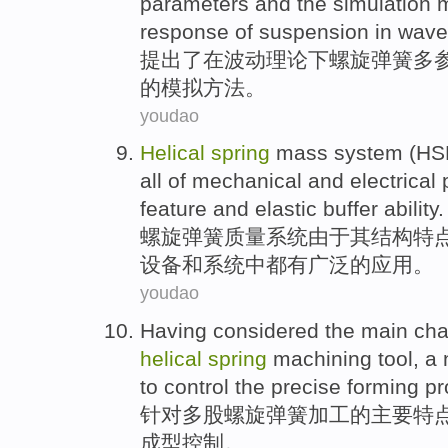
parameters
and
the
simulation
m
response
of
suspension
in wave
提出
了
在
波动
理论
下螺旋
弹簧多
的
模拟
方法。
youdao
Helical
spring
mass
system
(HS
all
of mechanical
and
electrical
p
feature
and elastic
buffer
ability.
螺旋
弹簧
质量
系统
由于
其
结构
特
设备
和
系统中
都有
广泛
的应用。
youdao
Having considered the
main
cha
helical
spring
machining
tool,
a 
to
control
the
precise
forming
pr
针对
多股
螺旋
弹簧
加工
的
主要
特
成型
控制
。