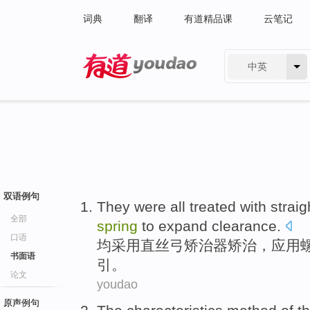
词典
翻译
有道精品课
云笔记
中英
有道 - 网易旗下搜索
双语例句
They were all treated
with
straig
全部
spring
to
expand
clearance
.
口语
均
采用
直
丝
弓矫治器矫治
，应用
书面语
引。
论文
youdao
原声例句