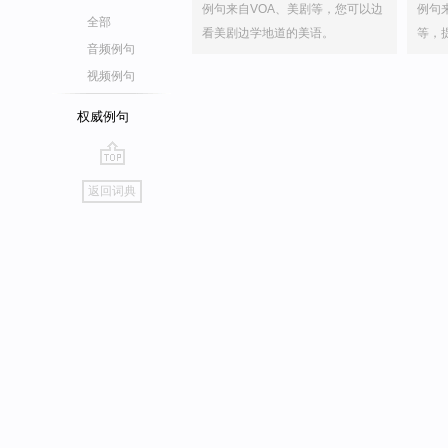
例句来自VOA、美剧等，您可以边
例句
全部
看美剧边学地道的美语。
等，
音频例句
视频例句
权威例句
go
返回词典
top