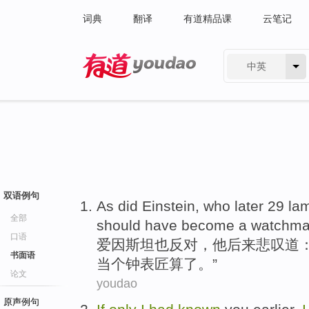
词典
翻译
有道精品课
云笔记
中英
有道 - 网易旗下搜索
双语例句
As did Einstein
,
who
later
29 la
全部
should have
become
a
watchma
口语
爱因斯坦
也反对，
他
后来
悲叹
道：
书面语
当
个钟表匠算了。”
论文
youdao
原声例句