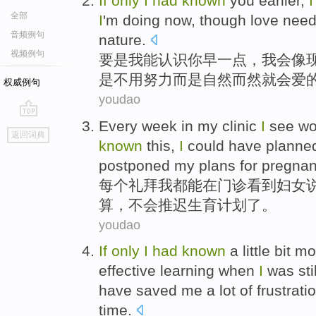
If
only
I
had
known
you
earlier
,
I
全部
I
'm doing
now
,
though
love
need
音频例句
nature
.
视频例句
要是
我
能
认识
你
早一点
，
我会
像
是
不用
努力
而是
自然而然
就
会爱
权威例句
youdao
Every
week
in
my
clinic
I
see
w
go
返回词典
top
known
this
,
I
could
have
planne
postponed
my
plans
for
pregnan
每个
礼拜
我
都
能
在
门诊
看到
妇女
算，
不会
推迟
生育
计划
了。
youdao
If
only
I
had
known
a little bit
mo
effective
learning
when
I
was
sti
have
saved
me
a
lot
of
frustrati
time
.