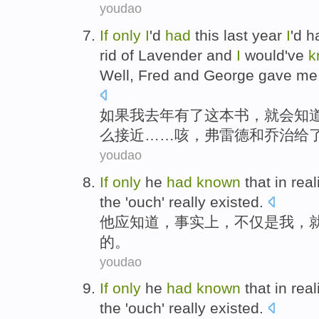
youdao
If
only
I
'd
had
this
last year
I
'd 
rid
of
Lavender
and
I
would
've
k
Well,
Fred
and
George
gave
me
如果
我
去年
有了
这本
书，
就会
知
么接近……
咳
，
弗雷德
和
乔治
给
youdao
If
only
he
had
known
that
in real
the '
ouch
'
really
existed
.
他
应
知道
，
事实上
，
不仅
是
我
，
的。
youdao
If
only
he
had
known
that
in real
the '
ouch
'
really
existed
.