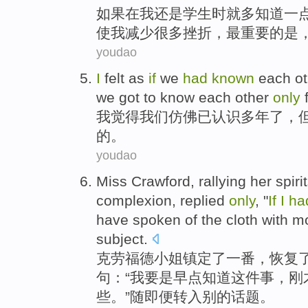
如果
在
我
还是
学生
时
就
多
知道
一
使
我
减少
很多
挫折
，
最重要
的是
youdao
I
felt
as
if
we
had
known
each o
we got to
know
each other
only
我
觉得
我们
仿佛
已
认识
多年
了，
的。
youdao
Miss Crawford
, rallying her spir
complexion, replied
only
, "
If
I
ha
have
spoken
of the
cloth
with
m
subject
.
克劳福德
小姐
镇定了一番，
恢复
句：“
我
要是
早点
知道
这件
事，刚
些。”随即便转入别的话题。