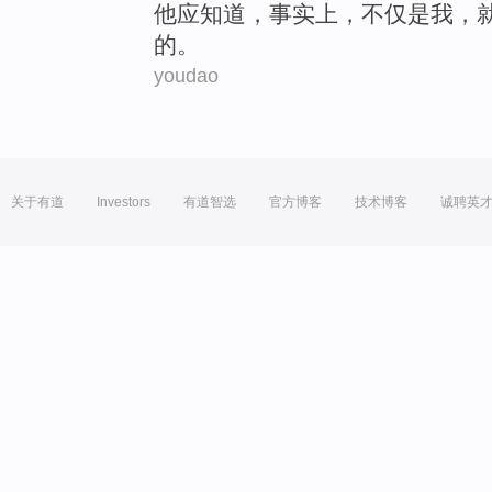
他
应
知道
，
事实上
，
不仅
是
我
，
的。
youdao
关于有道
Investors
有道智选
官方博客
技术博客
诚聘英