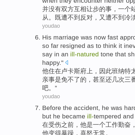
when they encounter
neither
opp
并
没有
双方互相
让步的事，
一个
从。
既
遭不到反对，
又
遭不到冷
youdao
His
marriage
was
now fast appr
so far
resigned
as to
think
it
inev
say
in
an
ill-natured
tone
that sh
happy
."
他
住
在
卢卡斯府上，因此班纳特
亲事
是
免不了
的，
甚至
还
几次三
吧。”
youdao
Before
the accident,
he
was
har
but
he
became
ill-
tempered
and 
在受伤
之前
，
他
是
一个工作勤奋
他
变得
暴躁
，喜怒无常。