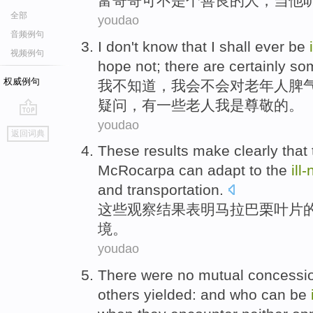
富
哥哥
可不是
个善良的人，
当
他
全部
youdao
音频例句
I
don't
know
that
I
shall
ever
be
视频例句
hope
not
;
there are certainly
so
权威例句
我
不
知道
，
我会
不会
对
老年人脾
疑问，有
一些
老人
我是尊敬的。
youdao
go
返回词典
top
These
results
make clearly that
McRocarpa
can
adapt to
the
ill
and transportation.
这些
观察
结果
表明马拉巴栗
叶片
境。
youdao
There were no
mutual
concessi
others
yielded: and
who
can be