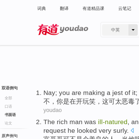
词典
翻译
有道精品课
云笔记
中英
有道 - 网易旗下搜索
双语例句
Nay
;
you
are
making a jest
of it
全部
不
，
你
是
在
开玩笑
，
这
可
太
恶毒
口语
youdao
书面语
The rich
man
was
ill-natured
, a
论文
request
he looked
very surly
.
原声例句