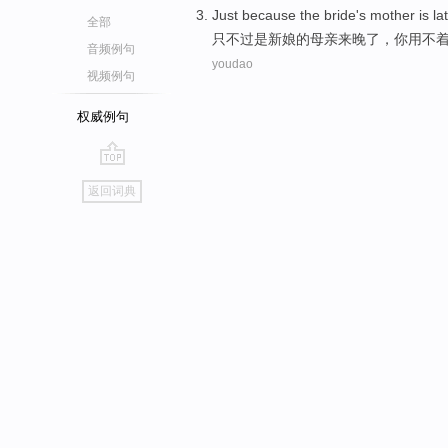
Just because
the bride
's
mother
is
la
全部
只不过
是
新娘
的
母亲
来晚了
，
你
用不
音频例句
youdao
视频例句
权威例句
go
返回词典
top