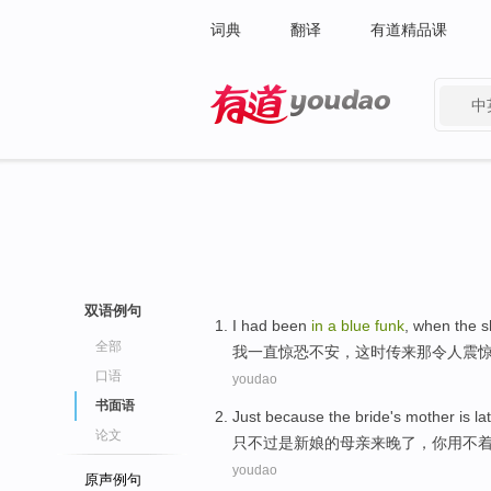
词典
翻译
有道精品课
中
有道 - 网易旗下搜索
双语例句
I
had been
in
a
blue
funk
,
when
the 
全部
我
一直
惊恐
不安，
这时
传来
那
令人震
口语
youdao
书面语
Just because
the bride
's
mother
is
la
论文
只不过
是
新娘
的
母亲
来晚了
，
你
用不
youdao
原声例句