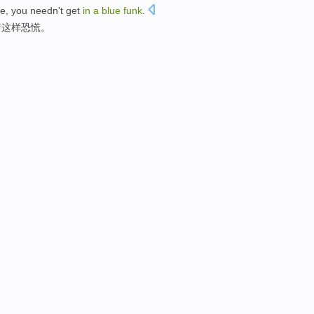
te
,
you
needn
't get
in
a
blue
funk
.
着
这样
恐慌
。