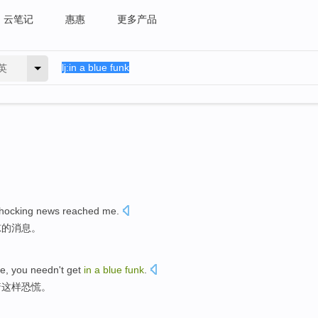
云笔记
惠惠
更多产品
英
shocking
news
reached me.
惊的消息。
te
,
you
needn
't get
in
a
blue
funk
.
着
这样
恐慌
。