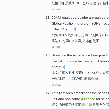
惯性
导引
系统
和
GPS
全球定位导引控
youdao
JDAM-equipped bombs are guided
b
Global
Positioning
system (
GPS
)
rece
miles
(
28
km
).
配备
JDAM
的炸弹，是
由
一
惯性
导引
组
高达
15
海里
(
28
公里
)
公布
的
范围
。
youdao
Based on
the
experience from
practi
inertial
guidance
test
system
, it table
briefly
.
本文
根据
实践中应用
PLD
的
体会
，
介
一些
建议，并对
VHDL
略做介绍。
youdao
This
research
establishes
the
bases
unit
and
has
some
guidance
for
selec
该文
的
研究
为
无
陀螺
惯性
测量
组合
的