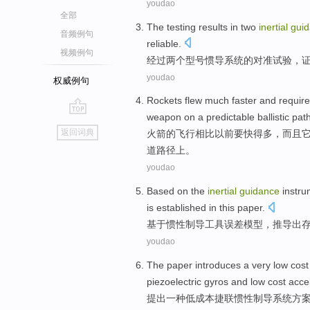
youdao
全部
The
testing
results in
two
inertial
gui
音频例句
reliable
.
视频例句
经过
两个
型号
惯
导
系统
的对准
试验
，
youdao
权威例句
Rockets
flew
much
faster
and
requir
weapon
on
a
predictable
ballistic
pat
go
返回词典
火箭
的
飞行
相比以前
要快得
多
，
而且
top
道
路径上。
youdao
Based on
the
inertial
guidance
instr
is established in this paper.
基于
惯性
制导
工具
误差
模型
，推导出
youdao
The
paper introduces
a
very
low
cost
piezoelectric
gyros
and
low
cost acce
提出
一
种
低
成本
捷
联
惯性
制导
系统
方