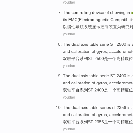
youdao
The
controlling
device
of
showing
in
i
its
EMC(
Electromagnetic
Compatibilit
以
惯性
导航
系统
显示
控制
装置
为
研究
youdao
The dual axis table
serie
ST
2500
is
and
calibration
of gyros
,
acceleromet
双轴平台
系列
ST
2500
是
一个
高精度
位
youdao
The dual axis table
serie
ST
2400
is
and
calibration
of gyros
,
acceleromet
双轴平台
系列
ST
2400
是
一个
高精度
位
youdao
The dual axis table
series
st
2356
is
and
calibration
of gyros
,
acceleromet
双轴平台
系列
ST
2356
是
一个
高精度
位
youdao