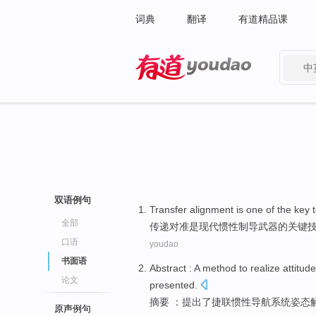
词典
翻译
有道精品课
中
有道 - 网易旗下搜索
双语例句
Transfer
alignment
is one
of the
key
全部
传递
对准
是
现代
惯性
制导
武器
的
关键
口语
youdao
书面语
Abstract
: A
method
to
realize
attitude
论文
presented
.
摘要
：
提出
了
捷
联
惯性
导航
系统
姿态
原声例句