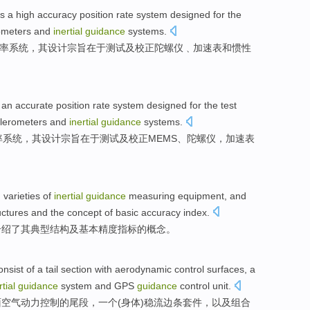
is
a
high accuracy
position
rate
system
designed
for the
ometers
and
inertial
guidance
systems
.
率
系统
，
其设计
宗旨在于
测试
及
校正
陀螺仪
﹑
加速表
和
惯性
an
accurate
position
rate
system
designed
for the
test
lerometers
and
inertial
guidance
systems
.
率
系统
，其
设计
宗旨在于
测试
及
校正
MEMS
、
陀螺仪
，
加速表
d
varieties
of
inertial
guidance
measuring
equipment
, and
uctures
and
the
concept
of
basic
accuracy
index
.
介绍
了
其
典型
结构
及
基本
精度
指标
的
概念
。
onsist
of
a
tail section
with
aerodynamic
control
surfaces
, a
rtial
guidance
system
and
GPS
guidance
control
unit
.
面
空气动力
控制
的
尾段，一个(
身体
)
稳
流边条
套件
，
以及
组合