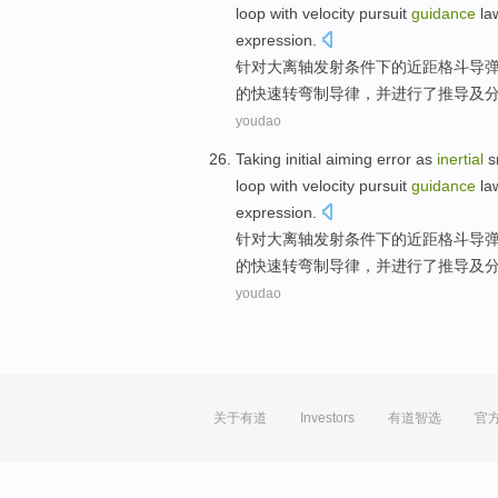
loop with
velocity
pursuit
guidance
la
expression
.
针对
大离轴发射
条件下
的
近距
格斗
导
的
快速
转弯制导
律
，
并
进行了推导及
youdao
Taking initial
aiming
error as
inertial
s
loop with
velocity
pursuit
guidance
la
expression
.
针对
大离轴发射
条件下
的
近距
格斗
导
的
快速
转弯制导
律
，
并
进行了推导及
youdao
关于有道
Investors
有道智选
官