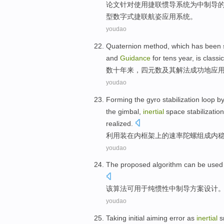
论文针对
使用
捷
联惯导
系统
为中制导
型
数字式
捷联航姿
应用系统。
youdao
Quaternion
method, which has been
and
Guidance
for
tens
year, is
classic
数十
年来，
四
元数及其解法
成功地
应
youdao
Forming
the
gyro
stabilization
loop
by
the gimbal,
inertial
space
stabilizatio
realized
.
利用
装
在内框架
上
的
速率
陀螺
组成
内
youdao
The
proposed algorithm
can be
used 
该
算法
可
用于
纯
惯性
中
制导
方案
设计
youdao
Taking initial
aiming
error as
inertial
s