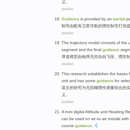
义
。
youdao
Guidance
is
provided
by
an
inertial
p
制导
由
配有
卫星
导航
的
惯性
制导
打包
youdao
The trajectory
model
consists of
the 
segment
and
the final
guidance
segm
弹道
模型
由
炮弹
无控
自由
飞
段
、
惯性
youdao
This
research
establishes
the
bases
unit
and has
some
guidance
for
selec
该文
的
研究
为
无
陀螺
惯性
测量
组合
的
义
。
youdao
A
mini
digital
Attitude and Heading R
can be used on
air-to-air
missile
with
course
guidance
.