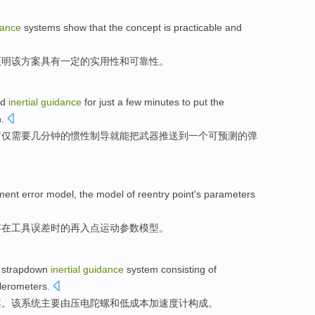
dance
systems
show that
the
concept
is practicable
and
证明
该
方案
具有
一定的实用性和可靠性。
ed
inertial
guidance
for
just
a
few
minutes
to
put the
h
.
它
仅
需要
几
分钟
的
惯性
制导
就
能
把
武器
推送到
一个
可预测
的
弹
ument
error
model
, the model
of
reentry
point
's parameters
存在工具误差时
的
再
入
点
运动
参数模型。
strapdown
inertial
guidance
system
consisting of
lerometers.
案。该系统主要
由
压电
陀螺
和
低成本加速度计构成。