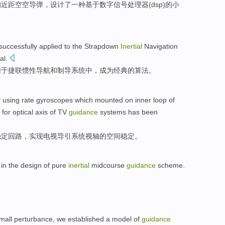
的
近距空空
导弹
，
设计了
一
种
基于
数字
信号处理器(dsp)的
小
successfully
applied
to
the Strapdown
Inertial
Navigation
al
.
用
于
捷
联
惯性
导航
和
制导
系统中，成为经典的算法。
 using
rate
gyroscopes
which mounted
on
inner
loop
of
n for
optical
axis
of
TV
guidance
systems
has been
稳定
回路
，
实现
电视
导引
系统
视
轴
的
空间
稳定。
in
the
design
of
pure
inertial
midcourse
guidance
scheme
.
。
mall
perturbance
, we
established
a model
of
guidance