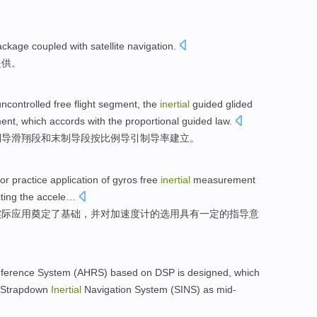
ackage
coupled with
satellite
navigation
.
提供
。
uncontrolled
free
flight
segment
,
the
inertial
guided
glided
ent
, which accords with the proportional
guided
law.
制导
滑翔
段
和
末
制导
段
按
比例导引制导率建立。
for
practice
application
of
gyros free
inertial
measurement
ting
the
accele
…
实际
应用
奠定
了
基础
，
并
对
加速度
计
的
选用
具有
一定
的
指导意
eference
System
(
AHRS
)
based on
DSP
is
designed
, which
Strapdown
Inertial
Navigation
System
(SINS) as mid-