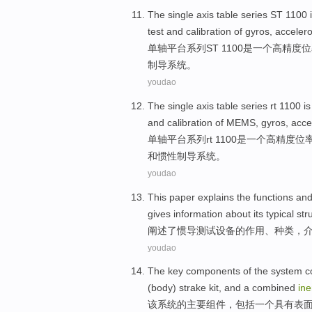
The single
axis
table
series
ST
1100
test
and
calibration
of gyros
,
acceler
单
轴
平台
系列
ST
1100
是
一个
高精度
位
制导
系统。
youdao
The single
axis
table
series
rt
1100
is
and
calibration
of
MEMS
,
gyros
,
acce
单
轴
平台
系列
rt
1100
是
一个
高精度
位
和
惯性
制导
系统
。
youdao
This paper explains
the
functions
an
gives information about
its
typical
str
阐述
了
惯
导
测试
设备
的
作用
、
种类
，
youdao
The
key
components
of
the
system
c
(
body
)
strake
kit
,
and
a
combined
ine
该
系统
的
主要
组件
，
包括
一
个
具有
表