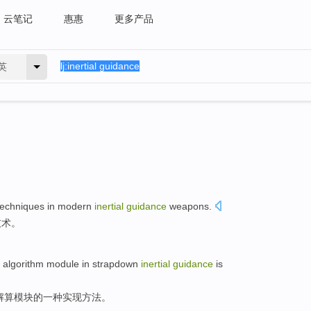
云笔记
惠惠
更多产品
英
techniques
in modern
inertial
guidance
weapons
.
技术
。
algorithm
module
in
strapdown
inertial
guidance
is
解
算
模块
的一种
实现
方法
。