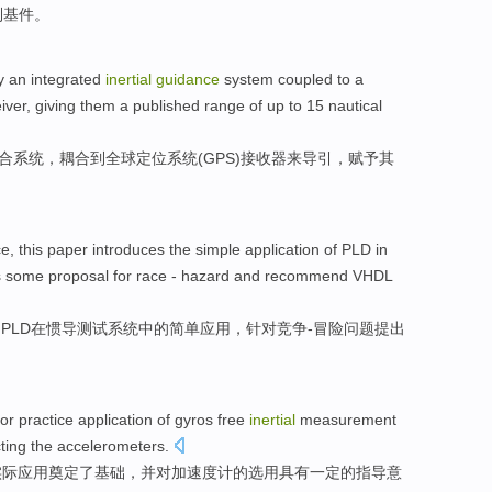
制基
件
。
y
an
integrated
inertial
guidance
system
coupled
to
a
iver
,
giving
them
a
published
range
of up to
15
nautical
合
系统
，
耦合
到
全球
定位
系统(
GPS
)
接收器
来导引，
赋予
其
ce
, this paper
introduces
the
simple
application
of
PLD
in
s
some
proposal
for
race
-
hazard
and
recommend VHDL
绍
PLD
在
惯
导
测试
系统
中的
简单
应用
，
针对
竞争
-
冒险问题
提出
for
practice
application
of
gyros free
inertial
measurement
ting
the
accelerometers
.
实际
应用
奠定
了
基础
，
并
对
加速度计
的
选用
具有
一定
的
指导意