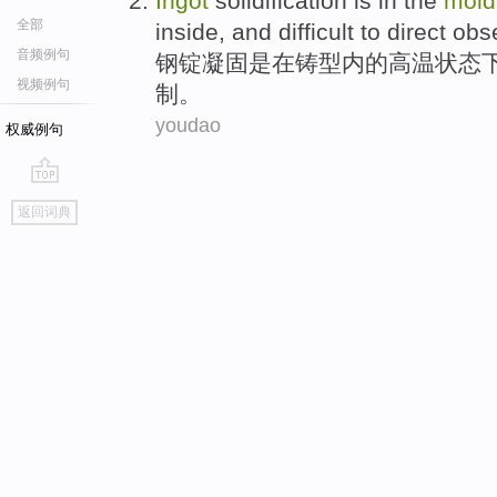
Ingot
solidification
is
in
the
mold
全部
inside
, and
difficult to
direct
obs
音频例句
钢锭
凝固
是
在
铸
型
内
的
高温
状态
视频例句
制
。
youdao
权威例句
go
返回词典
top