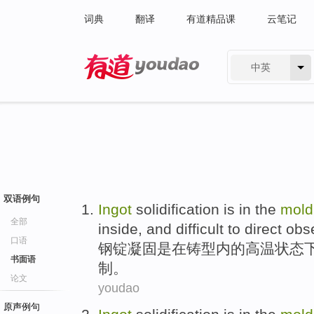
词典
翻译
有道精品课
云笔记
中英
有道 - 网易旗下搜索
双语例句
Ingot
solidification
is
in
the
mold
全部
inside
, and
difficult to
direct
obs
口语
钢锭
凝固
是
在
铸
型
内
的
高温
状态
书面语
制
。
论文
youdao
原声例句