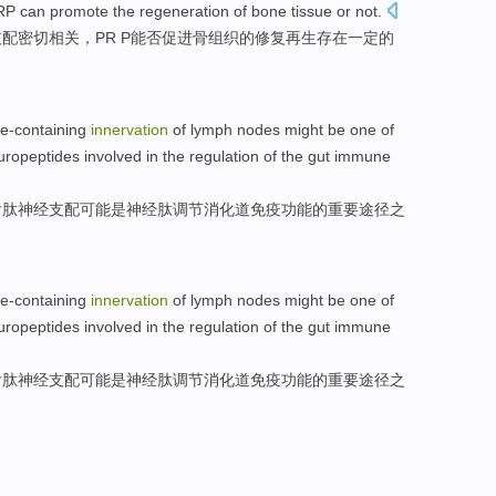
RP
can
promote
the
regeneration
of
bone
tissue or not.
支配
密切
相关，
PR P
能否
促进
骨组织
的
修复再生
存在
一定
的
e-containing
innervation
of
lymph nodes
might
be
one of
uropeptides involved
in the
regulation
of
the
gut
immune
含
肽神经支配
可能
是
神经肽
调节
消化道
免疫
功能
的
重要
途径
之
e-containing
innervation
of
lymph nodes
might
be
one of
uropeptides involved
in the
regulation
of
the
gut
immune
含
肽神经支配
可能
是
神经肽
调节
消化道
免疫
功能
的
重要
途径
之