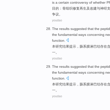
is
a certain
controversy
of
whether
P
目的
：
骨组织
修复
再生
及
改建
与
神经
争议
。
youdao
The
results
suggested
that the
peptid
the
fundamental
ways
concerning ne
function
.
本
研究结果
提示
，肠系膜
淋巴结
存在
一
。
youdao
The
results
suggested
that the
peptid
the
fundamental
ways
concerning ne
function
.
本
研究结果
提示
，肠系膜
淋巴结
存在
一
。
youdao