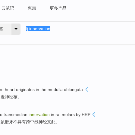
云笔记
惠惠
更多产品
英
he
heart
originates in
the
medulla oblongata
.
迷走神经核。
o
transmedian
innervation
in rat
molars
by
HRP
.
大
鼠
磨牙
不
具有跨
中线
神经支配
。