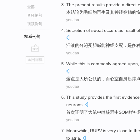
The present
results
provide
a
direct
全部
本
结论
为
毛细胞
再生及其
神经
突触
的
音频例句
youdao
视频例句
Secretion
of
sweat
occurs
as result
o
权威例句
汗液
的
分泌
受
胆碱能神经支配，
是
多
youdao
go
返回词典
top
While
this
is
commonly agreed upon
这点
是
人所公认
的
，
而
心室自身起撑
youdao
This study
provides the
first
evidence
neurons
.
首次
证明
了
大鼠中缝核
群
中
SOM
样神
youdao
Meanwhile,
RUPV
is very close to
the
to
atria
.