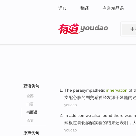
词典
翻译
有道精品课
中
有道 - 网易旗下搜索
双语例句
The parasympathetic
innervation
of
t
全部
支配
心脏
的
副
交感神经发
源于
延髓的
口语
youdao
书面语
In addition we
also
found
there was
n
论文
辣根过氧化物酶
实验的结果
还
表明
，
youdao
原声例句