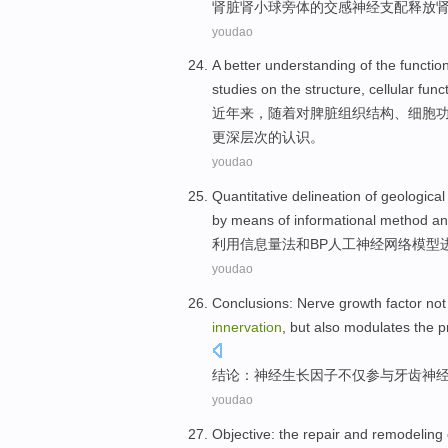
肾脏
肾小球
旁体
的
交感
神经支配
释放
youdao
A better
understanding
of
the
functio
studies
on the
structure
,
cellular
func
近年来
，
随着
对
脾脏
组织
结构
、
细胞
更深层次的
认识
。
youdao
Quantitative delineation
of
geological
by means of informational
method
an
利用信息量
法
和
BP
人工
神经网络
模型
youdao
Conclusions
:
Nerve
growth
factor
not
innervation
,
but also
modulates
the
p
结论
：
神经
生长
因子
不仅
参与
牙齿
神
youdao
Objective
: the
repair
and
remodeling