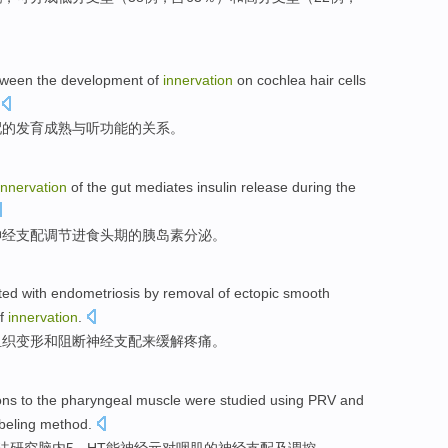
etween
the
development
of
innervation
on cochlea
hair cells
配
的
发育
成熟
与
听
功能
的
关系
。
innervation
of
the
gut
mediates
insulin
release during
the
神经支配
调节
进食
头
期
的
胰岛素
分泌。
ted with endometriosis
by
removal
of ectopic
smooth
f
innervation
.
组织变形
和
阻断
神经
支配来
缓解
疼痛
。
ons
to
the pharyngeal
muscle
were
studied
using
PRV
and
beling
method
.