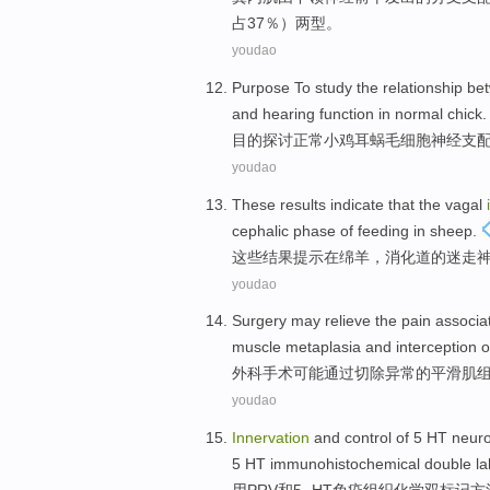
占37％）两型。
youdao
Purpose
To study
the
relationship b
and
hearing
function
in
normal
chick
.
目的
探讨
正常
小鸡
耳蜗
毛细胞
神经支
youdao
These
results
indicate that
the
vagal
cephalic phase of
feeding
in
sheep
.
这些
结果
提示
在
绵羊，
消化道
的
迷走
youdao
Surgery
may
relieve
the
pain
associa
muscle metaplasia
and
interception
o
外科手术
可能
通过
切除
异常
的平滑肌
youdao
Innervation
and
control
of
5
HT
neur
5 HT
immunohistochemical
double
la