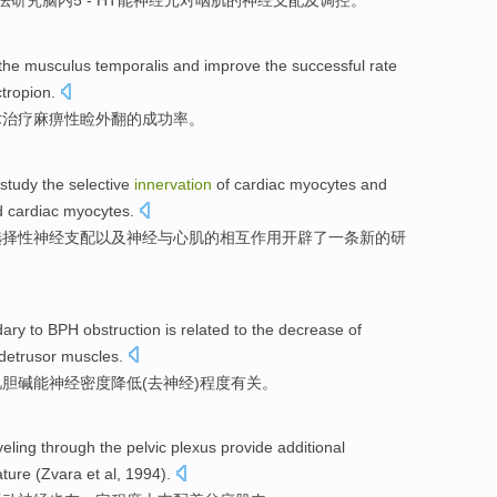
法
研究
脑内5 - HT能
神经元
对
咽
肌
的
神经
支配及
调控
。
the musculus
temporalis
and
improve
the
successful
rate
ctropion
.
术
治疗
麻痹性睑外翻的
成功率
。
study
the
selective
innervation
of
cardiac
myocytes
and
d
cardiac myocytes.
选择性
神经支配
以及
神经
与
心肌
的
相互
作用开辟了一条
新的
研
ary to BPH
obstruction
is
related
to the
decrease
of
detrusor
muscles.
肌胆
碱能
神经
密度
降低
(去神经)程度
有关
。
veling
through the
pelvic
plexus
provide additional
ture
(Zvara et al, 1994).