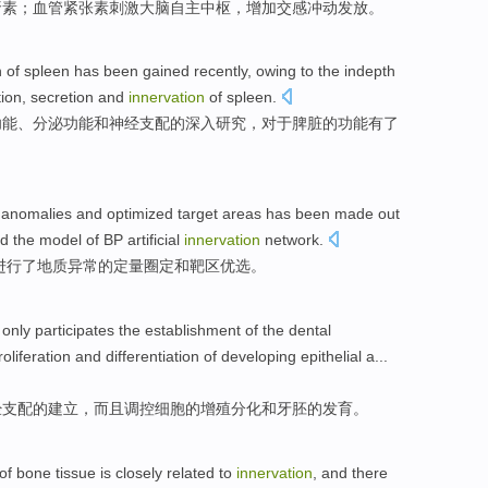
肾素
；血管紧张
素
刺激
大脑
自主
中枢
，
增加
交感冲动发放。
n
of
spleen
has
been gained
recently
,
owing
to
the
indepth
tion,
secretion
and
innervation
of spleen.
功能
、
分泌
功能
和
神经
支配
的
深入
研究
，对于脾脏
的
功能
有
了
anomalies
and
optimized
target
areas
has been made
out
d
the
model
of
BP
artificial
innervation
network
.
进行
了
地质
异常
的
定量
圈定和
靶
区
优选
。
 only
participates
the
establishment
of
the
dental
roliferation
and
differentiation
of
developing
epithelial a...
经
支配
的
建立
，
而且
调控细胞
的
增殖
分化
和
牙胚的
发育
。
of
bone
tissue
is closely
related to
innervation
, and
there