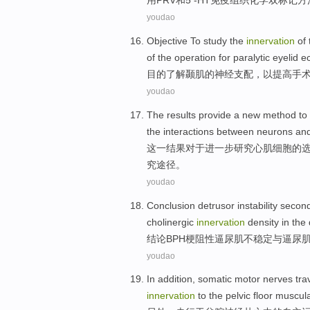
用PRV
和
5
-
HT
免疫组织化学
双
标记
方
youdao
Objective To
study
the
innervation
of
of the
operation
for paralytic
eyelid e
目的
了解
颞
肌
的
神经支配
，
以提高
手
youdao
The
results
provide
a
new
method to
the
interactions between
neurons
an
这
一
结果
对于进一步研究
心肌
细胞
的
究
途径。
youdao
Conclusion
detrusor
instability
second
cholinergic
innervation
density
in the
结论
BPH
梗阻性
逼尿肌不
稳定
与逼尿
youdao
In addition
, somatic
motor
nerves
tra
innervation
to the pelvic floor
muscula