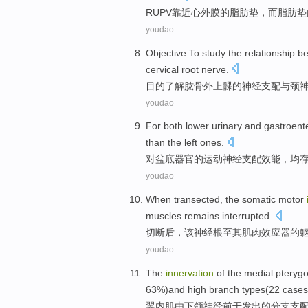
RUPV靠近
心外膜
的
脂肪
垫
，而脂肪垫
youdao
Objective To
study
the
relationship b
cervical
root
nerve
.
目的
了解
肱骨外上
髁
的
神经支配
与
颈
youdao
For
both lower
urinary
and gastroent
than
the left ones
.
对
盆底器官
的运动
神经
支配效能，均
youdao
When transected
,
the
somatic
motor
muscles
remains interrupted
.
切断
后
，
该
神经
根
至
其
肌肉
效应器
的
youdao
The
innervation
of
the medial
pterygo
63%)
and
high
branch
types(
22
cases
翼
内肌由下领
神经
前干发出
的
分支
支