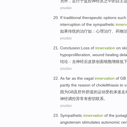
另外
，走
行
于
盆腔
神经丛
之中的自主
youdao
If
traditional
therapeutic
options
such
interruption
of the
sympathetic
innerv
如果
传统
的
治疗
如
：
心理治疗
、
药物
youdao
Conclusion
:Loss
of
innervation
on
sk
hypoproliferation
,
wound
healing
del
结论
：去
神经
后
皮肤
创面
细胞
增殖
低
youdao
As
far as the
vagal
innervation
of
GB
partly
the
reason of
cholelithiasis
to v
因为
GB
及
肝外
胆道
的
运动受机体
迷走
神经调控异常有密切联系。
youdao
Sympathetic
innervation
of
the
juxtag
angiotensin
stimulates
autonomic
cen