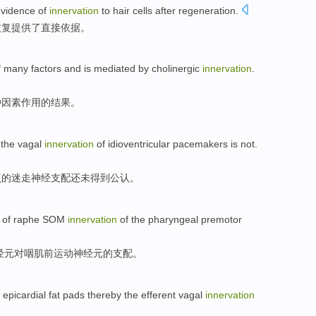
evidence
of
innervation
to
hair
cells
after
regeneration
.
恢复
提供
了
直接
依据
。
f many
factors
and
is
mediated
by cholinergic
innervation
.
种
因素
作用的
结果
。
,
the
vagal
innervation
of
idioventricular pacemakers is
not
.
点
的
迷走
神经支配还
未
得到公认。
of raphe
SOM
innervation
of the
pharyngeal premotor
经元对
咽
肌前运动神经元的支配。
 epicardial
fat
pads
thereby
the
efferent
vagal
innervation