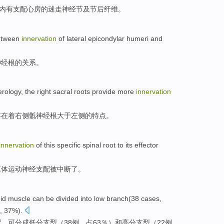
内有支配心房
的
迷走
神经节及节后纤维。
etween
innervation
of
lateral epicondylar humeri
and
神经
根
的
关系
。
erology,
the right
sacral
roots
provide more
innervation
存在着
右侧
骶神经
根
大于
左侧
的特点。
innervation
of
this
specific spinal
root
to
its
effector
躯体
运动
神经
支配
被中断了。
id
muscle
can be
divided into
low
branch
(
38
cases
,
, 37%).
配，
可
分成
低
分支
型
（
38
例
，占63％）
和
高
分支型（
22
例，