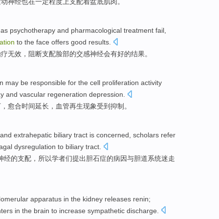
运动
神经
也在一定程度上
支配
着盆底肌肉
。
 as
psychotherapy
and
pharmacological
treatment
fail
,
ation
to the
face
offers
good
results
.
治疗
无效
，
阻断
支配
脸部
的
交感
神经会有
好的
结果。
in
may be responsible for the
cell
proliferation activity
ay
and
vascular
regeneration
depression
.
下
，
愈合
时间延长
，
血管
再生
现象受到
抑制
。
and
extrahepatic
biliary
tract
is concerned,
scholars
refer
agal dysregulation to biliary tract.
神经
的
支配
，所以
学者们
提出
胆
石症的病因与胆道
系统
迷走
lomerular
apparatus in the
kidney
releases
renin
;
ters
in the
brain
to
increase
sympathetic
discharge.