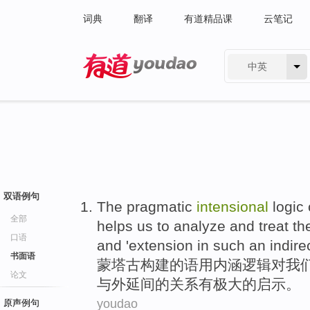
词典
翻译
有道精品课
云笔记
中英
有道 - 网易旗下搜索
双语例句
The
pragmatic
intensional
logic
全部
helps
us
to
analyze
and
treat
th
口语
and
'extension
in
such
an indire
书面语
蒙
塔古
构建
的
语用
内涵
逻辑
对
我
论文
与
外延
间
的关系有极大的启示。
youdao
原声例句