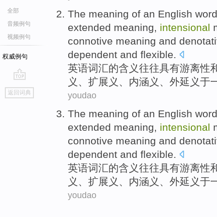
全部
The
meaning
of
an English
wor
音频例句
extended
meaning,
intensional
m
视频例句
connotive meaning
and
denotat
dependent
and
flexible
.
权威例句
英语
词汇
的
含义
往往
具有游离性
义、
扩展
义
、内
涵义
、
外延
义于
go
返回词典
youdao
top
The
meaning
of
an English
wor
extended
meaning,
intensional
m
connotive meaning
and
denotat
dependent
and
flexible
.
英语
词汇
的
含义
往往
具有游离性
义、
扩展
义
、内
涵义
、
外延
义于
youdao