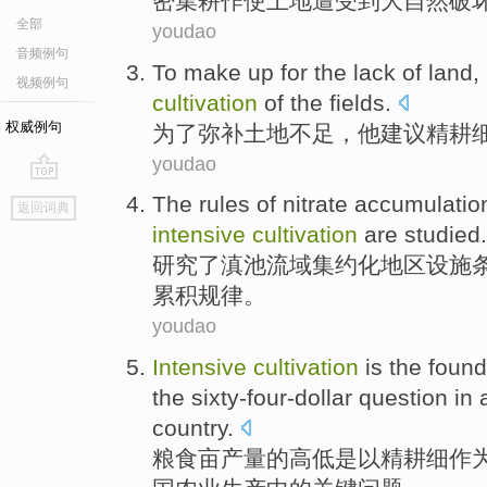
密集
耕作
使土地遭受
到
大自然
破
全部
youdao
音频例句
To
make up for
the
lack
of
land
,
视频例句
cultivation
of the fields.
权威例句
为了
弥补
土地
不足
，
他
建议
精耕
youdao
go
The
rules
of
nitrate
accumulatio
返回词典
top
intensive
cultivation
are
studied
.
研究了
滇池
流域
集约化
地区
设施
累积
规律
。
youdao
Intensive
cultivation
is
the
found
the sixty-four-dollar
question
in
country
.
粮食
亩产量
的
高低是以
精耕细作