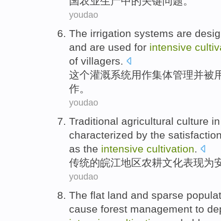
国
农业
生产
中的
关键问题
。
youdao
The
irrigation
systems
are desig
and
are
used for
intensive
cultiv
of
villagers
.
这个
灌溉
系统
用作
集体
管理
并
被
作
。
youdao
Traditional
agricultural
culture
i
characterized
by
the
satisfaction
as the
intensive
cultivation
.
传统
的
皖
江
地区
农耕
文化
表现为
youdao
The
flat land
and
sparse
populat
cause
forest
management
to d