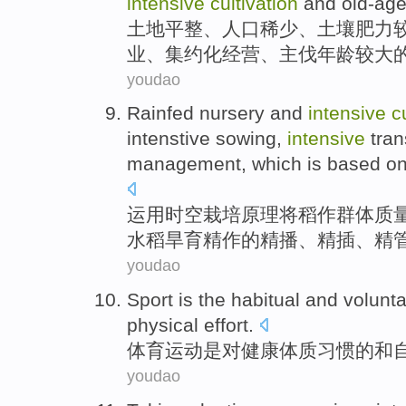
intensive
cultivation
and
old-ag
土地
平整、
人口
稀少
、
土壤
肥力
业、
集约化
经营
、
主伐
年龄较大
youdao
Rainfed nursery and
intensive
c
intenstive
sowing
,
intensive
tran
management, which is based on
运用时空
栽培
原理将稻作群体质
水稻
旱育
精
作
的
精
播
、精插、精
youdao
Sport
is
the
habitual
and
volunta
physical effort.
体育运动
是
对
健康体质
习惯
的
和
youdao