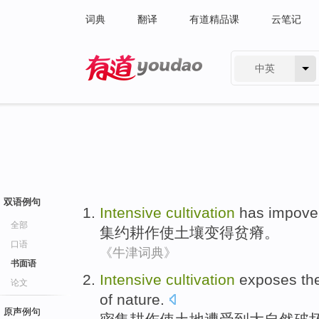
词典
翻译
有道精品课
云笔记
中英
有道 - 网易旗下搜索
双语例句
Intensive
cultivation
has impove
全部
集约
耕作
使土壤
变得
贫瘠。
口语
《牛津词典》
书面语
Intensive
cultivation
exposes
th
论文
of
nature
.
原声例句