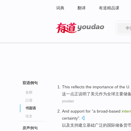
词典
翻译
有道精品课
中
有道 - 网易旗下搜索
双语例句
This
reflects
the
importance
of
the
U.
全部
这
一点正说
明了
美元
作为
全球
主要
储
口语
youdao
书面语
And
support for
"a
broad-based
inter
论文
certainty".
以及
支持
建立基础
广泛
的
国际
储备
货
原声例句