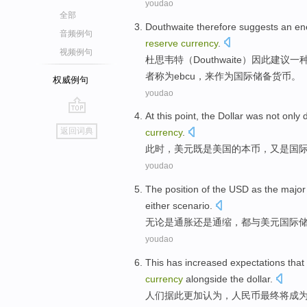
youdao
全部
Douthwaite therefore suggests
an
en
音频例句
reserve
currency
.
视频例句
杜思韦
特（Douthwaite）因此建议
一
者
称为
ebcu
，来
作为
国际
储备
货币。
权威例句
youdao
At this point
, the
Dollar
was not only
d
go
返回词典
currency
.
top
此时
，
美元
既是
美国的
本币
，
又是
国
youdao
The
position
of
the
USD
as the majo
either
scenario.
无论是
通胀还是通缩，都与
美元
国际
youdao
This has increased expectations
that
currency
alongside
the
dollar
.
人们
据此
更加认为，
人民币
最终
将
成