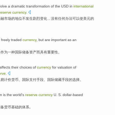
volve a dramatic
transformation
of the
USD
in
international
reserve
currency
.
金融市场
的
地位不发生
剧烈
变化
，没有任何办法可以使美元的
a
freely
traded
currency
,
but
are important
as
an
是
作为
一种
国际
储备
资产而
具有
重要性。
affects their
choices
of
currency
for
valuation
of
erve
.
交易
计价
货币
、国际
支付手段
、国际储藏手段
的
选择
。
em
is
the
world
's
reserve
currency
U. S. dollar-based
储备
货币
基础的体系。