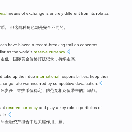
onal
means
of
exchange
is entirely
different from
its
role
as
币。 但
这
两种
角色
却是
完全
不同
的。
ices
have blazed a
record-breaking trail
on concerns
llar
as
the
world's
reserve
currency
.
元走低
，
国际
黄金
价格
打破
记录
，持续走高。
ld
take
up
their
due
international
responsibilities
,
keep
their
change rate
war
incurred by competitive devaluation
.
国际
责任
，
维护
币值
稳定
，
防范
竞相贬值带来的
汇率
战
。
ant
reserve
currency
and
play a
key
role
in
portfolios
of
ale.
国际
金融
资产
组合
中
起
关键
作用
。羃。