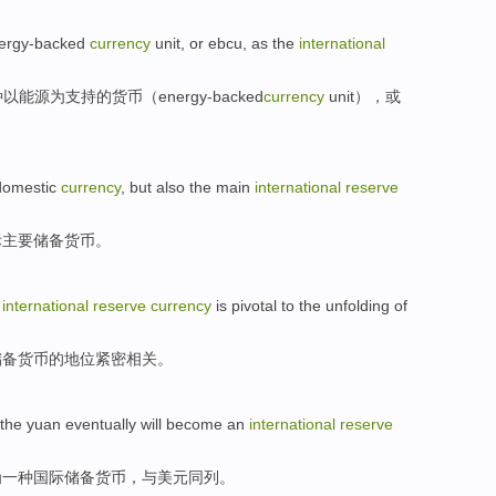
ergy-backed
currency
unit,
or
ebcu
,
as
the
international
种以能源为支持的
货币
（energy-
backed
currency
unit），
或
omestic
currency
,
but also
the
main
international
reserve
际
主要
储备
货币
。
r
international
reserve
currency
is pivotal to the unfolding of
储备
货币
的
地位
紧密相关。
the yuan
eventually
will
become
an
international
reserve
为
一种
国际
储备
货币
，与美元
同列
。