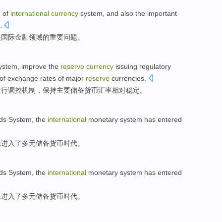
e
of
international
currency
system
,
and also
the
important
.
是
国际
金融
领域
的
重要
问题
。
ystem
,
improve
the
reserve
currency
issuing
regulatory
of
exchange rates
of
major
reserve
currencies
.
发行
调控
机制
，
保持
主要
储备
货币
汇率
相对
稳定
。
ds
System
,
the
international
monetary
system
has entered
系
进入
了
多元储备货币时代。
ds
System
,
the
international
monetary
system
has entered
系
进入
了
多元储备货币时代。