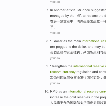
youdao
In
another
article
,
Mr Zhou
suggeste
managed
by
the IMF
, to
replace
the
d
在
另一
篇文章中
，
周先生
提出
建立
一
币
。
youdao
S.
dollar
as the main
international
re
are pegged
to
the dollar,
and
may be
美圆
直接
与
黄金
挂钩
，列国货
泉
则与
youdao
Strengthen
the
international
reserve
reserve
currency
regulation and cont
加强
对
国际
储备
货币
发行
国
的
监督
，
youdao
RMB
as an
international
reserve
curr
increase
the
gold
reserves
in
the
pro
人民币要
作为
国际
储备
货币
也
必须
以