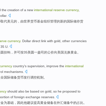
d
the
creation
of
a
new
international
reserve
currency
,
ollar
.
种
取代
美元
的
，
由
世界
货币基金组织
管理
的
新的
国际
储存
货
serve
currency
.
Dollar
direct
link
with
gold
, other
currencies
35
U
.
美圆挂钩，
并
可
按
35
美圆一盎司的
公价
向
美国
兑换黄金。
currency
country
's
supervision
,
improve the
international
rol
mechanisms
.
健全
国际储备货币发行
调控
机制
。
ency
should
also
be
based
on
gold
,
so
he
proposed
to
portion
of
foreign exchange
reserves
.
黄金
为基础
，
因此
他
建议
提高
黄金
储备
在
外汇
储备
中的
占比
。