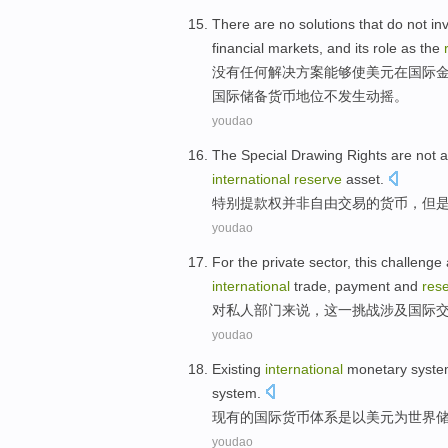
There are no
solutions
that do
not
in
financial
markets
, and its
role
as the
没有
任何
解决方案
能够
使
美元
在
国际
国际储备货币地位不发生动摇。
youdao
The
Special
Drawing Rights
are not
international
reserve
asset
.
特别
提款权
并非
自由
交易
的
货币
，
但
youdao
For
the
private
sector
,
this
challenge
international
trade
,
payment
and
res
对
私人
部门来说
，
这
一挑战
涉及
国际
youdao
Existing
international
monetary
syst
system.
现有
的
国际
货币
体系
是以
美元
为
世界
youdao