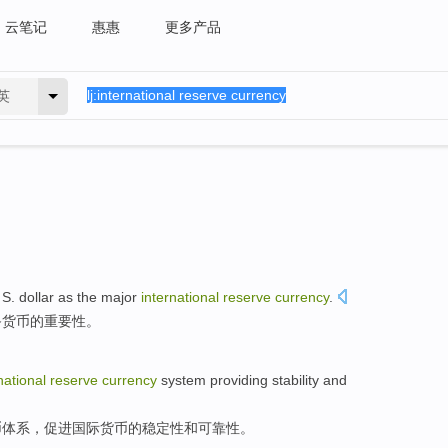
云笔记
惠惠
更多产品
英
 S. dollar
as
the
major
international
reserve
currency
.
备
货币
的
重要性
。
national
reserve
currency
system
providing
stability
and
币
体系
，促进国际货币的
稳定性
和
可靠性。