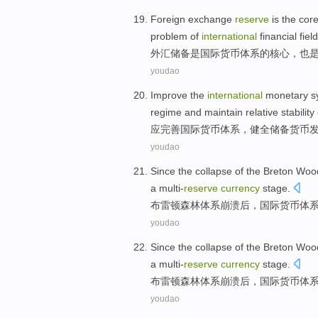
Foreign exchange
reserve
is
the
cor
problem
of
international
financial
field
外汇
储备
是
国际
货币
体系
的
核心
，
也
youdao
Improve
the
international
monetary
s
regime
and
maintain
relative
stability
应
完善
国际
货币
体系
，
健全
储备
货币
youdao
Since
the
collapse
of the
Breton
Woo
a multi-
reserve
currency
stage.
布雷顿
森林
体系
崩溃
后
，
国际
货币
体
youdao
Since
the
collapse
of the
Breton
Woo
a multi-
reserve
currency
stage.
布雷顿
森林
体系
崩溃
后
，
国际
货币
体
youdao