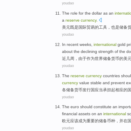
youdao
The
role
for the
dollar
as an
internati
a
reserve
currency
.
美元
既是
国际贸易
的
工具
，也是储备货
youdao
In recent
weeks
,
international
gold
pr
about the declining strength
of
the
do
近
几周
，
由于作为
世界
储备
货币
的
美
youdao
The
reserve
currency
countries
shou
currency
value
stable
and
prevent
ex
各
储备
货币
发行
国
应当
承担
起
相应的
youdao
The euro
should
constitute an
import
financial
assets
on
an
international
sc
欧元
应该
成为
重要
的
储备
币种
，
并
在
youdao