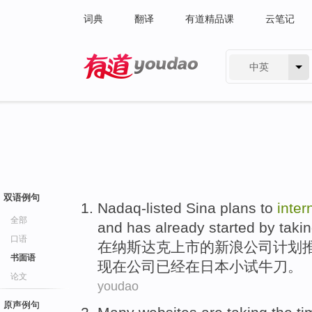
词典
翻译
有道精品课
云笔记
中英
有道 - 网易旗下搜索
双语例句
Nadaq-listed
Sina
plans
to
inter
全部
and
has already
started by taki
口语
在
纳斯达克
上市的
新浪公司
计划
书面语
现在
公司
已经
在
日本小试牛刀。
论文
youdao
原声例句