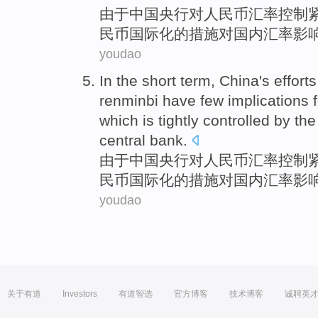
由于
中国
央行
对
人民币
汇率
控制
民币
国际化
的
措施
对
国内
汇率
影
youdao
In the
short term
,
China
's effort
renminbi
have few
implications
which is tightly
controlled
by the
central
bank.
由于
中国
央行
对
人民币
汇率
控制
民币
国际化
的
措施
对
国内
汇率
影
youdao
关于有道
Investors
有道智选
官方博客
技术博客
诚聘英