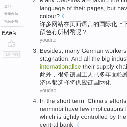
Many
websites
are
taking
the
ti
全部
language
of
their
pages
,
but
ha
音频例句
colour
?
视频例句
许多
网站
在
页面
语言
的
国际化
上
颜色有所
斟酌
呢？
权威例句
youdao
Besides
,
many
German
workers
go
返回词典
top
stagnation
.
And
all
the
big
indust
internationalise
their supply cha
此外
，
很多
德国
工人
已
多年面临
济体
都
选择
将
供应链国际化。
youdao
In the
short term
,
China
's effort
renminbi
have few
implications
which is tightly
controlled
by the
central
bank.