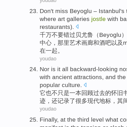
youdao
Don't
miss
Beyoglu
–
Istanbul
's
where
art
galleries
jostle
with
ba
restaurants
).
千万
不要
错过
贝尤鲁（
Beyoglu
中心
，
那里
艺术
画廊
和
酒吧
以及
在一起。
youdao
Nor
is
it
all backward-looking
nos
with
ancient attractions
, and th
popular
culture
.
它
也不
只是一
本
回顾
过去的怀旧
迹
，还
记录
了很多
现代
地标
，其
youdao
Finally
, at
the third
level
what co