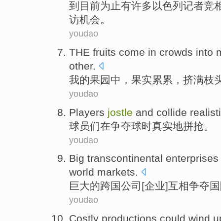
到目前为止有许多
以色列
记者
竞
访
机会。
youdao
THE
fruits
come
in crowds
into
other
.
我
的
果园
中
，
果实
累累，挤满
枝
youdao
Players
jostle
and collide
realist
球员
们在
争夺
球
时
真实地拼抢
。
youdao
Big
transcontinental
enterprises
world
markets
.
巨大
的跨国公司[
企业
]互相
争夺
国
youdao
Costly
productions
could
wind
u