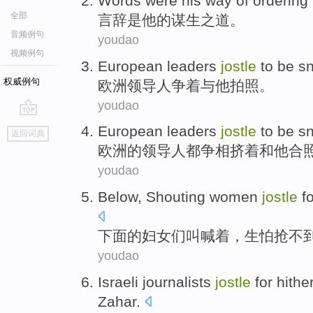
Words
were
his
way
of
ordering
全部
言辞
是
他
的
谋生之道。
音频例句
youdao
视频例句
European
leaders
jostle
to be
s
权威例句
欧洲
领导人
争着
与
他
拍照
。
youdao
go
European
leaders
jostle
to
be sn
返回词典
top
欧洲
的
领导人
都
争相
挤
着和
他
合
youdao
Below
,
Shouting
women
jostle
f
下面
的
妇女们
叫喊
着，生怕抢不
youdao
Israeli
journalists
jostle
for hithe
Zahar
.