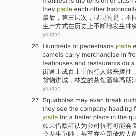
manifest
is
the
tension or
clash
they
jostle
each
other
historicall
最后
，
第三
层次
，
显现
的
是，不
生产方式在
历史上
不断地发生冲
youdao
Hundreds
of
pedestrians
jostle
e
camels
carry
merchandise
in
fr
teahouses and
restaurants
do a 
街道上
成百
上千的
行人
熙来攘往
货物
进城，林立的茶馆酒肆高朋
youdao
Squabbles
may
even
break
out
they see the
company
heading f
jostle
for a
better
place
in
the q
如果
借款者
认为
公司
很有
可能会
会
发生
争吵
，
甚至
在
公司
债权人