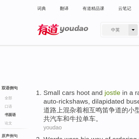
词典
翻译
有道精品课
云笔记
中英
有道 - 网易旗下搜索
双语例句
Small
cars hoot and
jostle
in a 
全部
auto-rickshaws
,
dilapidated
bus
口语
道路上混杂
着相互鸣笛
争道的
小
书面语
共汽车
和
牛
拉单车。
论文
youdao
原声例句