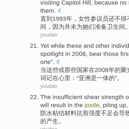
visiting
Capitol
Hill,
because
no 
them
.
直到
1993年，
女性
参议员
还不得
间，
因为
并未
为
她们
准备
卫生间
youdao
Yet while
these
and other indivi
spotlight
in
2008, bear
those
fir
one
”.
当
这些
或
那些
国家
在
2008年
的
聚
词
记在心里
：“
亚洲
是
一体的”。
youdao
The
insufficient
shear
strength
o
will
result in
the
jostle
,
piling up
防水
粘结
材料
抗剪
强度
不足
会
导
的
产生。