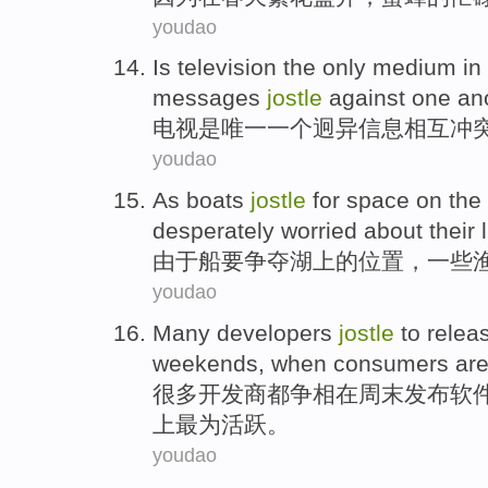
youdao
Is
television
the only
medium
in
messages
jostle
against one an
电视
是
唯一
一个
迥异
信息
相互
冲
youdao
As
boats
jostle
for
space
on
the
desperately
worried about
their
由于
船
要
争夺
湖
上
的
位置
，一些
youdao
Many
developers
jostle
to
relea
weekends
,
when
consumers
ar
很多
开发商
都争相
在
周末
发布
软
上
最为
活跃
。
youdao