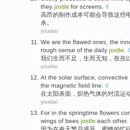
they
jostle
for
screens
.
高昂
的
制作成本
可能会
导致
这些
杀
。
youdao
We
are the
flawed
ones, the
inn
rough
sense
of the
daily
jostle
.
我们
生而
不足
，生而无知，
孜孜
youdao
At
the solar
surface
,
convective
the
magnetic field line.
在
太阳
表面
，炽热
气体
的
对流
运
youdao
For
in
the springtime
flowers co
wings
of
bees
jostle
each other.
因为
在
春天
繁花盛开，
蜜蜂
的
忙