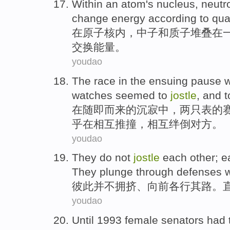
Within
an atom's nucleus
,
neutr
change
energy
according to
qu
在
原子核
内，
中子
和
质子
堆叠
在
交换
能量
。
youdao
The
race
in
the
ensuing pause
watches
seemed to
jostle
, and 
在
随即
而来的沉寂中，两
只表
的
乎
在相互
推
撞，相互
绊倒
对方
。
youdao
They
do not
jostle
each
other; 
They plunge through defenses
w
彼此
并不
拥挤
、向前各行其路。
youdao
Until
1993
female
senators
had