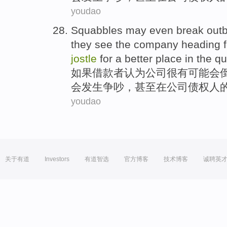
youdao
Squabbles
may
even
break
out
they see the
company
heading f
jostle
for a
better
place
in
the q
如果
借款者
认为
公司
很有
可能会
会
发生
争吵
，
甚至
在
公司
债权人
youdao
关于有道
Investors
有道智选
官方博客
技术博客
诚聘英