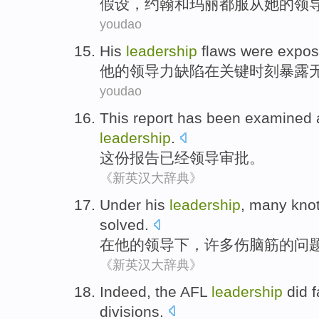
假设
，
约翰
和
玛丽
都
服从
她
的
领
youdao
His
leadership
flaws
were expo
他
的
领导力
缺陷
在
关键
时刻暴露
youdao
This report
has been
examined 
leadership
.
这份
报告
已经
领导
审批
。
《新英汉大辞典》
Under
his
leadership
,
many
knot
solved
.
在
他
的
领导下
，
许多
伤脑筋的
问
《新英汉大辞典》
Indeed
,
the AFL
leadership
did
divisions
.