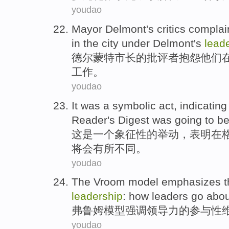
youdao
Mayor
Delmont
's
critics
complai
in
the
city
under
Delmont
's
lead
德尔
蒙特
市长
的
批评者
抱怨
他们
工作
。
youdao
It
was
a
symbolic
act
,
indicating
Reader
's Digest
was
going to
b
这
是
一个
象征性
的
举动
，
表明
在
将
会
有所不同
。
youdao
The Vroom
model
emphasizes
t
leadership
:
how
leaders
go abo
弗
鲁姆
模型
强调
领导力
的
参与性
youdao