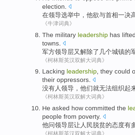
election
.
在
领导
选举中，
他
欲
与
首相
一决
《牛津词典》
The military
leadership
has
lifte
towns
.
军方
领导层
又解除了
几个
城镇的
《柯林斯英汉双解大词典》
Lacking
leadership
,
they
could
their
oppressors
.
没有
人
领导
，
他们
就无法
组织起
《柯林斯英汉双解大词典》
He
asked
how
committed
the
le
people
from
poverty
.
他
问
领导层
让
人民
脱贫
的态度
有
《柯林斯英汉双解大词典》