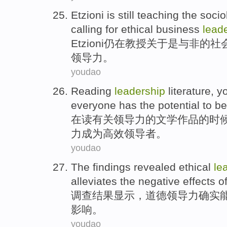
Etzioni
is
still
teaching
the
socio
calling for
ethical
business
lead
Etzioni
仍
在
教授
关于
是
与
非
的
社
领导力
。
youdao
Reading
leadership
literature
,
y
everyone
has
the
potential
to be
在读
有关领导力
的
文学作品
的
时
力
成为
高效
领导者。
youdao
The findings
revealed
ethical
le
alleviates
the
negative
effects
o
调查
结果
显示
，
道德
领导力
确实
影响
。
youdao