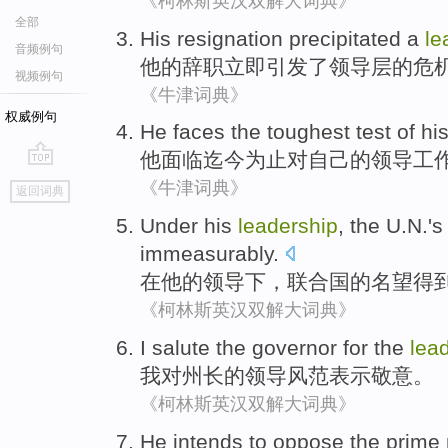
《柯林斯英汉双解大词典》
全部
His
resignation
precipitated
a
le
音频例句
他
的
辞职
立即引发
了
领导层
的危
视频例句
《牛津词典》
权威例句
He
faces
the toughest
test
of
hi
他
面临
迄今为止对
自己
的
领导工
go
《牛津词典》
返回词典
top
Under
his
leadership
, the
U.N.'
immeasurably.
在
他
的
领导下
，
联合国
的
名望
得
《柯林斯英汉双解大词典》
I
salute
the
governor
for
the
lea
我
对
州长
的
领导
风范表示敬意
。
《柯林斯英汉双解大词典》
He
intends to
oppose
the
prime 