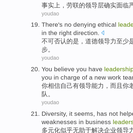
事实上
，
劳联
的
领导层
确实
面临
youdao
There's no denying
ethical
leade
in the
right
direction
.
不可
否认的
是
，
道德
领导力
至少
步
。
youdao
You
believe
you
have
leadershi
you
in charge
of
a
new
work
te
你
相信
自己
有
领导
能力
，
而且
你
队
。
youdao
Diversity
,
it seems
, has not
help
weaknesses
in
business
leader
多元化
似乎
无助于
解决
企业
领导