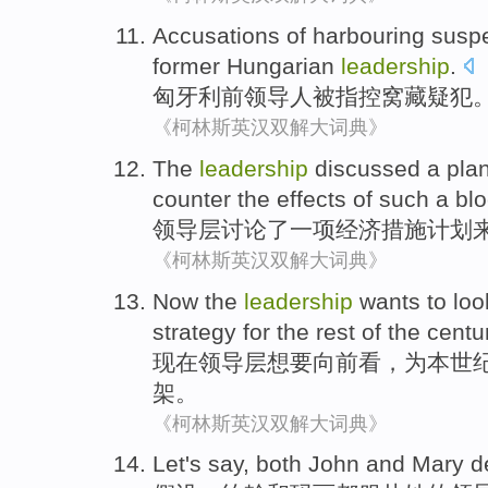
Accusations of
harbouring
suspe
former
Hungarian
leadership
.
匈牙利
前
领导人
被
指控
窝藏
疑犯
《柯林斯英汉双解大词典》
The
leadership
discussed
a
pla
counter
the
effects
of
such
a bl
领导层
讨论了
一项
经济
措施
计划
《柯林斯英汉双解大词典》
Now
the
leadership
wants
to
loo
strategy
for
the
rest
of
the
centu
现在
领导层
想
要
向前看
，
为
本世
架。
《柯林斯英汉双解大词典》
Let's say
,
both
John
and
Mary
d