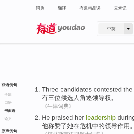
词典
翻译
有道精品课
云笔记
中英
有道 - 网易旗下搜索
双语例句
Three
candidates
contested the
全部
有三
位候选人
角逐
领导权
。
口语
《牛津词典》
书面语
He
praised
her
leadership
durin
论文
他
称赞了
她
在
危机
中的领导作用
原声例句