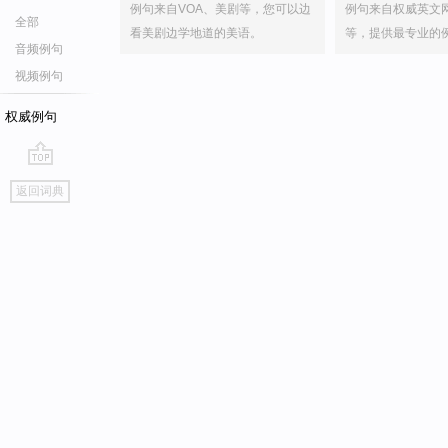
例句来自VOA、美剧等，您可以边
例句来自权威英文
全部
看美剧边学地道的美语。
等，提供最专业的
音频例句
视频例句
权威例句
go
返回词典
top