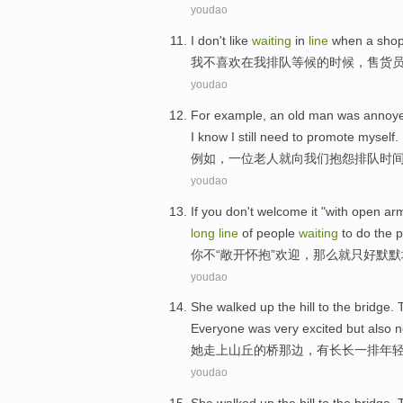
youdao
I
don't
like
waiting
in
line
when
a shop
我
不
喜欢
在
我
排队
等候的时候，
售货
youdao
For example
,
an
old man
was
annoy
I
know
I
still
need to
promote myself
.
例如
，
一位
老人
就
向我们抱怨
排队
时
youdao
If you
don't
welcome
it "
with open
ar
long
line
of
people
waiting
to do
the
p
你
不
“
敞开
怀抱
”
欢迎
，
那么
就
只好
默默
youdao
She
walked up
the
hill
to the
bridge
.
Everyone
was very excited
but also
n
她
走上
山丘
的
桥那边
，
有
长长
一排
年
youdao