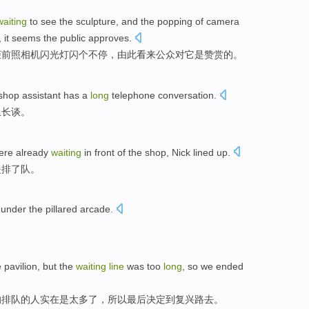
waiting
to
see
the
sculpture
, and the
popping
of
camera
,
it seems
the public
approves
.
柜
前
照相机
闪光灯
闪
个不停
，由此
看来
公众
对它
是赞赏
的
。
shop assistant
has
a
long
telephone
conversation
.
上长谈。
ere already
waiting
in
front
of the
shop
,
Nick
lined up
.
是
排
了队。
under the
pillared
arcade.
。
 pavilion,
but
the
waiting
line
was
too
long
,
so
we
ended
的
排队
的人实在
是
太多
了，
所以
最后决定到复兴路去。