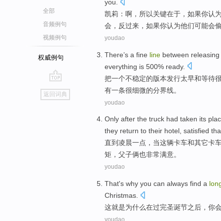
you
.
全部
凯莉
：
啊
，
所以
关键
在于
，
如果
你
认
音频例句
会，反过来，如果你认为
他们
可能
会
视频例句
youdao
There’s
a
fine
line
between
releasing
权威例句
everything
is
500%
ready
.
把
一
个
不稳定
的
版本
发行
太早
和
等待
go
有
一
条
很细微
的
分界线
。
返回词典
top
youdao
Only
after
the truck had taken its
plac
they
return to
their
hotel
,
satisfied
tha
直到
凌晨一点，
当
这辆
卡车和
其它
卡
矩，父子俩也
非常满意
。
youdao
That
's
why
you
can always
find
a
lon
Christmas
.
这
就是
为什么
在
过完
圣诞节
之后，
你
youdao