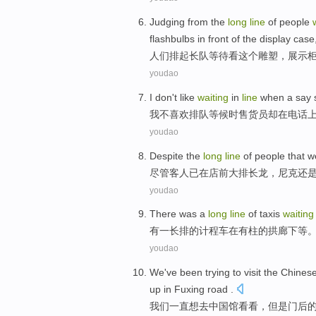
Judging from
the
long
line
of
people
flashbulbs
in
front
of the
display
case
人们
排
起
长队
等待
看
这个
雕塑
，
展示
youdao
I
don't
like
waiting
in
line
when
a say 
我
不
喜欢
排队
等候
时
售货员
却
在
电话
youdao
Despite
the
long
line
of people that
w
尽管
客人
已
在
店
前
大排长龙，
尼克还
youdao
There was
a
long
line
of
taxis
waiting
有
一
长
排
的
计程车
在
有柱
的拱廊下等
youdao
We
've been
trying
to visit
the Chinese
up in
Fuxing
road .
我们
一直
想
去
中国馆看看，
但是
门后