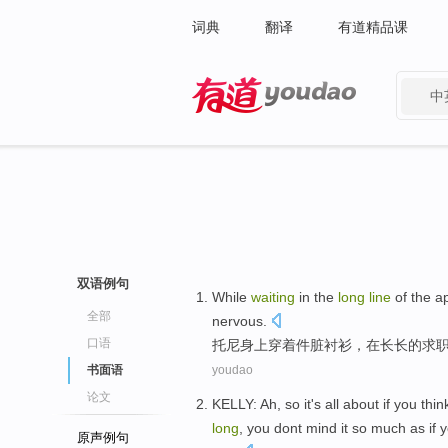
词典
翻译
有道精品课
中
有道 - 网易旗下搜索
双语例句
W
hile
waiting
in the
long
line
of the ap
全部
nervous.
口语
托
尼身上穿着件脏衬衫，在长长的求
书面语
youdao
论文
KELLY
:
Ah
,
so
it's all
about
if
you
thin
long
, you
dont mind
it so
much
as if 
原声例句