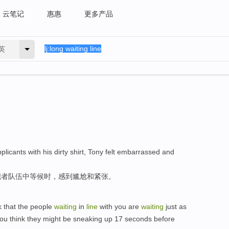
云笔记
惠惠
更多产品
英
plicants with his dirty shirt, Tony felt embarrassed and
职者队伍中等候时，感到尴尬和紧张。
k
that
the
people
waiting
in
line
with
you are
waiting
just
as
you think
they
might
be
sneaking
up
17
seconds before