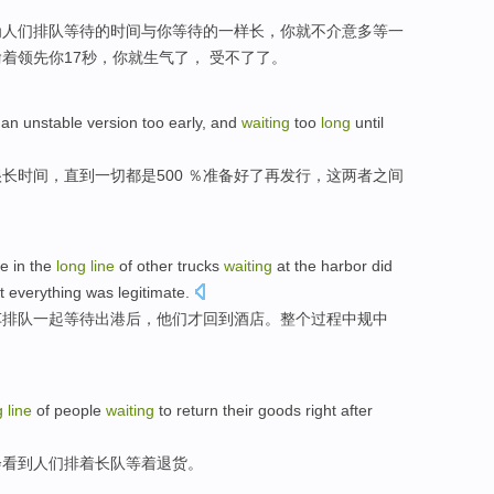
为
人们
排队
等待
的
时间
与
你等待的
一样
长
，你
就
不
介意
多
等一
偷
着领先你
17
秒，你
就生气了
， 受不了了。
an
unstable
version
too
early
,
and
waiting
too
long
until
很
长时间
，
直到
一切都
是
500 ％
准备好了
再发行，这
两者之间
e in the
long
line
of
other
trucks
waiting
at the
harbor
did
t everything was
legitimate
.
车
排队一起等待
出港
后，
他们
才
回到
酒店
。整个过程中规中
g
line
of
people
waiting
to
return their goods right
after
会
看到
人们
排着长队等着
退货
。