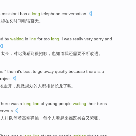
 assistant
has
a
long
telephone
conversation
.
员
却
在
长时间
电话
聊天
。
ed by
waiting
in
line
for too
long
.
I
was really
very
sorry
and
间
太
长
，对此
我
感到
很
抱歉
，
也
知道
我
还
需要不断改进。
ms
,"
then
it
's
best to
go away
quietly
because there
is
a
roject
.
地
走开
，
想
做规划
的
人
都
排
起长龙了呢。
There
was a
long
line
of
young people
waiting
their
turns
.
ervous
.
轻人
排队等
着高空
弹跳
，
每个
人看起来都
既
兴奋又紧张。