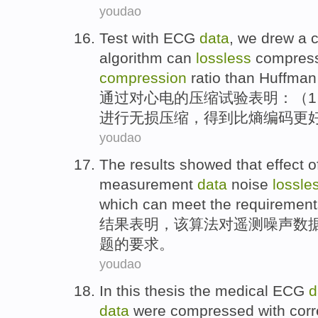
youdao
Test
with
ECG
data
, we drew a c
algorithm
can
lossless
compres
compression
ratio than
Huffman
通过
对
心电
的
压缩
试验
表明：（
1
进行无损
压缩，
得到
比
熵编码更
youdao
The results
showed that
effect
o
measurement
data
noise
lossle
which can meet
the
requirement
结果
表明
，
该
算法
对
遥测
噪声
数
题
的
要求
。
youdao
In this thesis
the
medical
ECG
d
data
were compressed with
cor