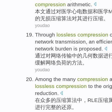
compression
arithmetic
.
本文
通过对
医学
心电
数据
和
医学
M
的无损压缩算法对其
进行
压缩。
youdao
Through
lossless
compression
o
network
transmission
,
an
efficie
network
burden
is
proposed
.
通过
对
网络
传输
中的
几何
数据
进
缓解
网络
负荷
的
方法
。
youdao
Among
the many
compression
a
lossless
compression
to
the orig
reduction
.
在
众多
的
压缩
算法
中，
RLE
压缩
进行
完整
的
还原。