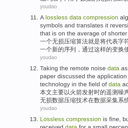
youdao
A
lossless
data
compression
al
symbols and translates
it
revers
that is on
the
average
of
shorte
一
个
无损
压缩
算法
就是将代表
字
一个
新的序列，通过这样的变换
youdao
Taking
the
remote
noise
data
as
paper
discussed
the
application
technology
in
the field of
data
ac
本文
主要
以
火箭发射时
的
遥测
噪
无损
数据
压缩
技术
在
数据
采集系
youdao
Lossless
compression
is
fine
,
b
received
data
for
a
small
percen