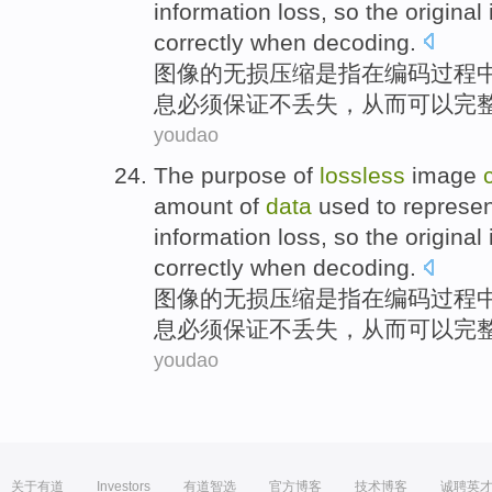
information
loss
,
so
the original
correctly
when decoding.
图像
的
无损
压缩
是
指在编码过程
息
必须保证
不
丢失
，
从而
可以
完
youdao
The
purpose
of
lossless
image
amount of
data
used to represe
information
loss
,
so
the original
correctly
when decoding.
图像
的
无损
压缩
是
指在编码过程
息
必须保证
不
丢失
，
从而
可以
完
youdao
关于有道
Investors
有道智选
官方博客
技术博客
诚聘英