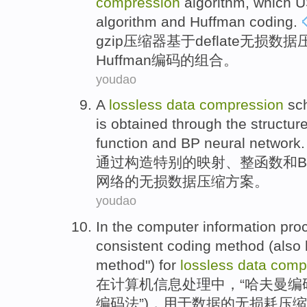
compression
algorithm
,
which
U
algorithm
and
Huffman
coding
.
gzip
压缩
器
基于
deflate
无损
数据
Huffman
编码
的
组合
。
youdao
A
lossless
data
compression
sc
is
obtained
through the
structur
function
and
BP
neural network.
通过
构造
特别的
映射
、
整
函数
和
B
网络的
无损
数据
压缩
方案
。
youdao
In
the
computer
information
pro
consistent
coding
method (
also
method")
for
lossless
data
comp
在
计算机
信息
处理
中，“
哈夫曼
编
编码法”)，
用于
数据
的无损耗
压缩