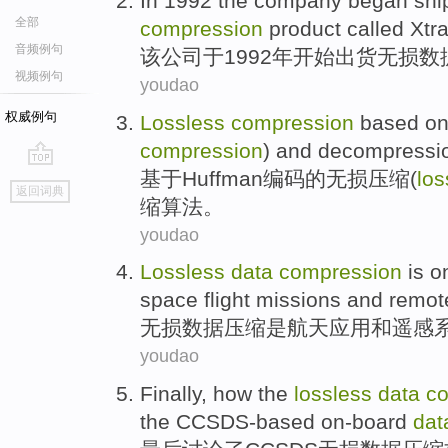
In
1992
the
company
began
shi
全部
compression
product
called
Xtr
音频例句
该
公司
于
1992年
开始
出货
无损
数
视频例句
youdao
权威例句
Lossless
compression
based o
compression
)
and decompressi
基于
Huffman
编码
的
无损
压缩
(
los
go
返回词典
top
缩算法。
youdao
Lossless
data
compression
is
o
space flight missions
and remot
无损
数据
压缩
是
航天
应用
和
遥感
youdao
Finally
,
how
the
lossless
data
c
the
CCSDS-based
on-board
dat