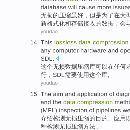
database
will
cause
more
issue
无损
的
压缩
虽
好
，
但是
为了
在
大
新
格式化
和
存储
接收
的
数据
，
会
youdao
This
lossless
data-
compression
any
computer
hardware
and
ope
SDL
.
这个
无损
数据压缩
库
可以
在
任何
行，SDL
需要
使用
这个库。
youdao
The
aim
and
application
of
diagn
and
the
data
compression
meth
(MFL)
inspection
of
pipelines
we
介绍
检测
无损
压缩
的
目的
、
应用
种检测无损压缩
方法
。