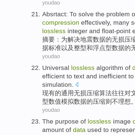
youdao
Absrtact
:
To
solve
the
problem
o
compression
effectively,
many
s
lossless
integer
and
float-point
e
摘要
：
为
解决
地震
数据
的
无损
压
据
标准
以及
整型
和
浮点
型数据
的
youdao
Universal
lossless
algorithm
of
efficient
to
text
and
inefficient
to
simulation.
现有
的
通用
无损
压缩
算法
往往
对
型
数值
模拟数据的压缩则不理想
youdao
The
purpose
of
lossless
image
amount of
data
used to represe