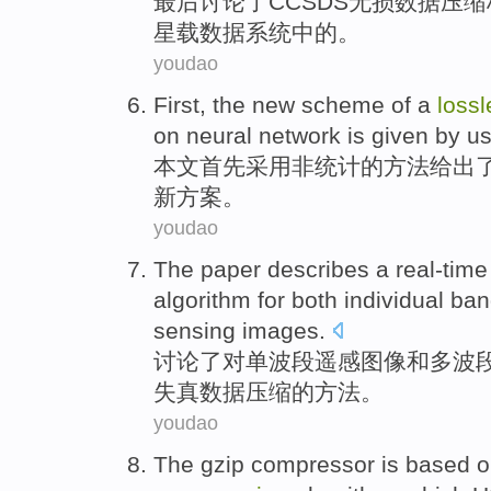
最后
讨论
了
CCSDS
无损
数据
压缩
星
载
数据
系统中的
。
youdao
First
, the
new
scheme
of
a
lossl
on
neural
network
is
given
by us
本文首先
采用
非统计
的
方法
给出
新
方案
。
youdao
The paper describes
a
real-time
algorithm
for
both
individual ba
sensing
images
.
讨论
了
对
单
波段
遥感
图像
和
多波
失真
数据
压缩
的
方法
。
youdao
The gzip
compressor
is
based o