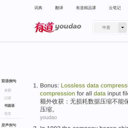
词典
翻译
有道精品课
云笔记
中英
有道 - 网易旗下搜索
双语例句
Bonus
:
Lossless
data
compress
全部
compression
for
all
data
input
fi
口语
额外收获
：
无损耗
数据
压缩
不能
书面语
压缩。
论文
youdao
原声例句