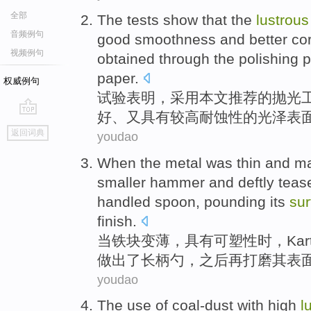
全部
The tests
show that
the
lustrous
音频例句
good
smoothness
and
better
co
视频例句
obtained
through the
polishing
p
paper
.
权威例句
试验
表明
，
采用
本文
推荐
的
抛光
好
、又
具有
较高
耐
蚀性的
光泽
表
go
返回词典
youdao
top
When
the metal was
thin
and
ma
smaller
hammer
and deftly teas
handled
spoon
,
pounding
its
sur
finish.
当
铁块
变薄
，
具有可塑性
时，
Kar
做出了长
柄
勺
，
之后再打磨
其
表
youdao
The
use
of
coal-dust with
high
l