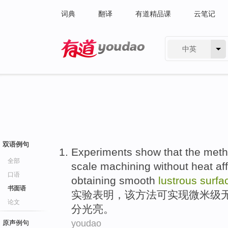
词典
翻译
有道精品课
云笔记
中英
有道 - 网易旗下搜索
双语例句
Experiments
show that
the
meth
全部
scale
machining
without
heat af
口语
obtaining smooth
lustrous
surfa
书面语
实验
表明
，
该
方法
可实现微米
级
论文
分
光亮
。
youdao
原声例句