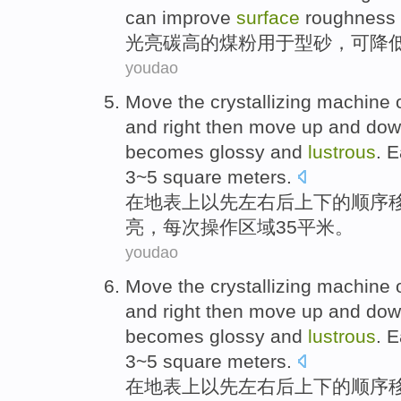
can
improve
surface
roughness
光亮
碳
高
的
煤粉
用于
型砂，
可
降
youdao
Move
the
crystallizing
machine
o
and right
then
move up and
dow
becomes glossy and
lustrous
.
E
3
~
5
square
meters.
在
地表
上以
先
左右
后
上下
的顺序
亮
，
每次
操作
区域
3
5
平米
。
youdao
Move
the
crystallizing
machine
o
and right
then
move up and
dow
becomes glossy and
lustrous
.
E
3
~
5
square
meters.
在
地表
上以
先
左右
后
上下
的顺序