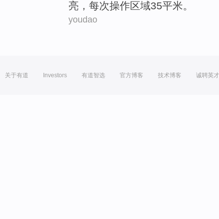
亮
，
每次
操作
区域
3
5
平米
。
youdao
关于有道
Investors
有道智选
官方博客
技术博客
诚聘英