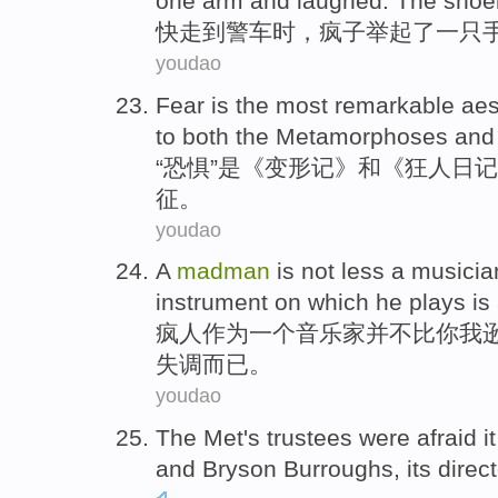
one
arm
and
laughed
. The
shoe
快
走
到
警车
时，
疯子
举起了
一
只
youdao
Fear
is
the
most
remarkable
aes
to
both
the
Metamorphoses
and
“
恐惧
”
是
《变形记》
和
《
狂人
日记
征
。
youdao
A
madman
is not
less a
musicia
instrument on
which
he
plays
is
疯
人作为
一个
音乐家
并不
比
你
我
失调而已
。
youdao
The Met
's
trustees
were
afraid
i
and Bryson Burroughs
, its direc