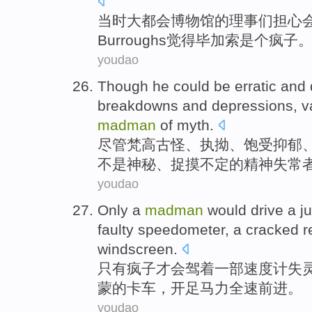
当时大都会
博物馆的
理事
们
担心
Burroughs
觉得
毕加索是个疯子
youdao
Though
he could
be erratic
and d
breakdowns
and
depressions
, 
madman
of
myth.
尽管
梵高
古怪
、执拗、
饱受抑郁
不是神秘、捉摸不定的
精神失常
youdao
Only
a
madman
would
drive
a ju
faulty
speedometer
, a
cracked
r
windscreen
.
只有
疯子
才
会
驾
着一部
速度
计
失
蒙
的卡车，开足马力全速前进。
youdao