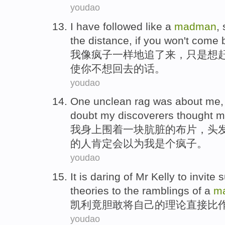
youdao
I
have followed
like
a
madman
,
the
distance
,
if
you
won't
come 
我
像
疯子
一样地追了来，
只是
想
使
你
不想
回去
的话。
youdao
One
unclean
rag was about
me
doubt my
discoverers
thought
m
我
身上围着
一
块
肮脏
的
布片
，
头
的人肯定会
以为
我
是个
疯子。
youdao
It is
daring
of Mr
Kelly
to invite 
theories
to the
ramblings
of a
m
凯利
竟
胆敢
将
自己
的
理论
直接
比
youdao