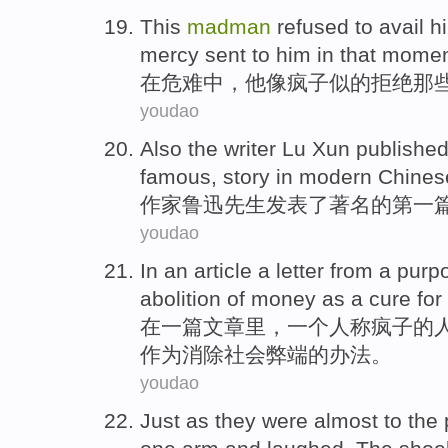
This
madman
refused to
avail h
mercy
sent to
him
in
that momen
在
危难
中，
他
像疯子似的
拒绝
那
youdao
Also the
writer
Lu Xun
publishe
famous
,
story
in modern Chinese
作家
鲁迅
先生
发表了
著名
的
第一
youdao
In
an
article
a
letter from
a
purp
abolition
of
money
as a
cure
for
在
一
篇文章
里，
一个
人称
疯子
的
作为
消除
社会
弊端的办法。
youdao
Just as they were
almost
to
the 