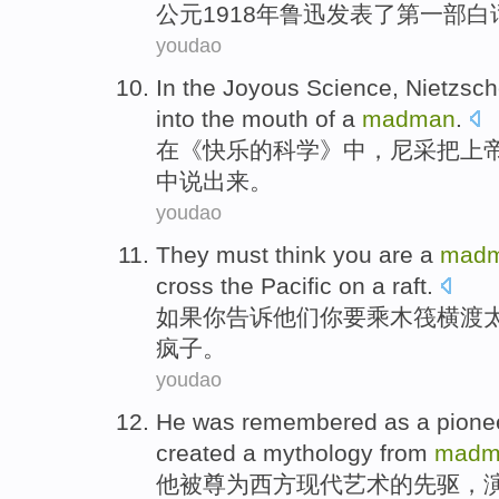
公元
1918年
鲁迅
发表
了
第
一部
白
youdao
In
the
Joyous
Science
,
Nietzsc
into the
mouth
of
a
madman
.
在
《
快乐
的
科学
》中，
尼采
把
上
中
说出来。
youdao
They
must
think
you
are a
mad
cross
the Pacific
on a raft
.
如果
你
告诉
他们
你
要
乘木筏横渡
疯子。
youdao
He
was remembered
as a
pione
created a
mythology
from
madm
他
被
尊为
西方
现代
艺术
的
先驱
，