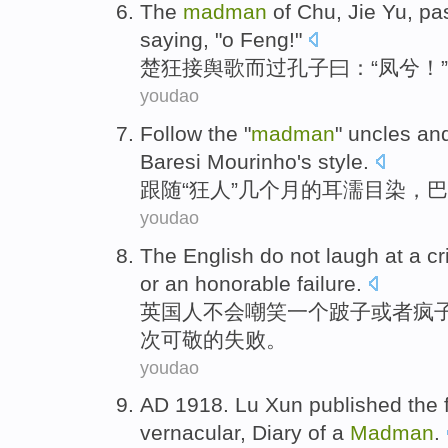
The
madman
of Chu, Jie Yu,
pa
saying, "
o Feng
!"
楚狂接舆
歌
而
过
孔子
曰：“
凤
兮！”
youdao
Follow
the "
madman
"
uncles
an
Baresi
Mourinho
's
style
.
跟随
“
狂人
”
几个
月的
耳濡
目染，巴
youdao
The English
do not
laugh at
a
cr
or
an
honorable
failure
.
英国
人
不会
嘲笑
一
个
跛子
或者
疯
次可敬的失败。
youdao
AD
1918
. Lu Xun
published
the f
vernacular
, Diary of
a
Madman
.