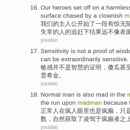
Our
heroes
set off
on
a
harmles
surface
chased
by
a
clownish
m
我们
的
主人公
开始
了
一
段
有惊
无
失常的人
的
追赶
下
结果
远
不像
表
youdao
Sensitivity
is not
a
proof
of
wisd
can
be
extraordinarily
sensitive
.
敏感
并
不是
智慧
的
证明
，
傻瓜
甚
普希金。
youdao
Normal man
is also
mad
in
the
the run
upon
madman
because
正常人
在
疯
人
眼里
也是
疯癫
，
只
数，自然
获取
了凌驾于
疯癫
者之
youdao