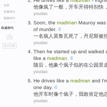
He
drives
like
a
madman
-
frigh
全部
他
像
疯
了
一般，
开车开得
特别快
音频例句
youdao
视频例句
Soon
, the
madman
Mauroy was 
权威例句
of
murder
.
一
名疯人莫鲁瓦死了，
丹尼斯
被
youdao
go
返回词典
top
Then
he
started up and walked
like
a
madman
.
随后
，
他
象
个
疯子似的
在
公园
里
youdao
He
drives
like
a
madman
and
I
'
one
day
.
他
开车时
像
个
疯子
，
我
敢
肯定
他
youdao