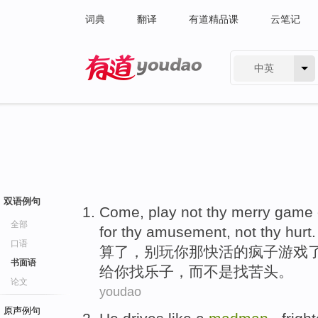
词典
翻译
有道精品课
云笔记
中英
有道 - 网易旗下搜索
双语例句
Come
,
play
not
thy merry
game
全部
for
thy amusement
,
not
thy hurt.
口语
算了
，别
玩
你
那快活
的
疯子
游戏
书面语
给你找
乐子
，而不是找苦头。
论文
youdao
原声例句