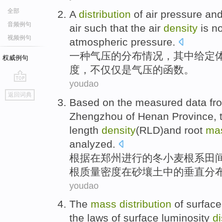
全部
A
distribution
of air
pressure
an
音频例句
air
such that
the
air
density
is
no
视频例句
atmospheric
pressure
.
一种
气压
的
分布情况
，
其中
给定
权威例句
度
，
不仅仅
是
气压的
函数
。
youdao
go
返回词典
top
Based on
the measured
data
fro
Zhengzhou
of
Henan Province, 
length
density
(
RLD
)
and
root
ma
analyzed
.
根据
在
郑州
进行的
冬小麦
根系田
根
质量
密度在
砂壤土中的
垂直
分
youdao
The
mass
distribution
of
surface
the
laws
of
surface luminosity
di