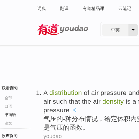
词典
翻译
有道精品课
云笔记
中英
有道 - 网易旗下搜索
双语例句
A
distribution
of
air
pressure
an
全部
air
such that
the
air
density
is
a
口语
pressure
.
书面语
气压
的
-
种
分布情况
，
给定
体积
内
论文
是
气压
的
函数
。
youdao
原声例句