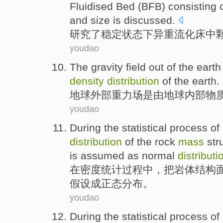
Fluidised
Bed
(
BFB
) consisting
and size is discussed.
研究
了稳定状态下
异
重
流化床
中
youdao
The
gravity
field out
of
the
earth
density
distribution
of the earth.
地球
外部重力场
是由
地球
内部
物
youdao
During
the
statistical
process
of
distribution
of
the
rock
mass
str
is
assumed
as
normal
distributi
在
密度
统计
过程
中
，
把
岩体
结构
假设
成正态分布。
youdao
During
the
statistical
process
of