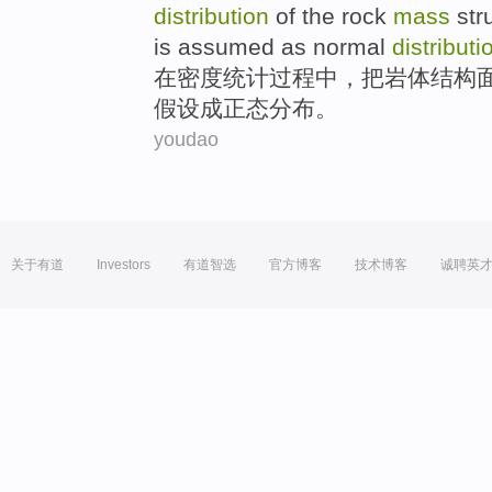
distribution
of
the
rock
mass
str
is
assumed
as
normal
distributi
在
密度
统计
过程
中
，
把
岩体
结构
假设
成正态分布。
youdao
关于有道
Investors
有道智选
官方博客
技术博客
诚聘英