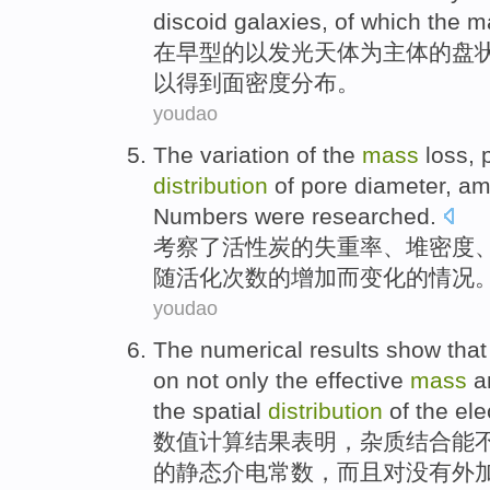
discoid
galaxies
,
of
which the ma
在
早型
的
以
发光
天体
为
主体
的
盘
以
得到
面
密度
分布。
youdao
The
variation
of
the
mass
loss
,
distribution
of
pore diameter
,
am
Numbers were researched.
考察了
活性炭
的
失重
率、
堆
密度
随活化次数的增加而
变化
的情况
youdao
The numerical
results
show that
on
not only
the
effective
mass
a
the
spatial
distribution
of the
ele
数值
计算
结果
表明
，
杂质
结合能
的静态
介电
常数
，
而且
对没有外