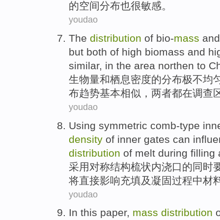
的
空间
分布
也很敏感。
youdao
The
distribution
of
bio-
mass
and
but
both
of high
biomass
and
hi
similar
,
in
the area
northen
to Ch
生物量
和
栖息
密度
的
分布
极不
均
布趋势
基本
相似
，
两者
都
在
调查
youdao
Using
symmetric
comb-type
inn
density
of
inner gates
can influ
distribution
of melt
during
filling
采用
对称
结构
梳
状
内
浇
口
的
同时
将
直接
影响
充填
及
凝固
过程
中
材
youdao
In this
paper
,
mass
distribution
o