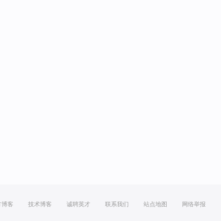
方博客
技术博客
诚聘英才
联系我们
站点地图
网络举报