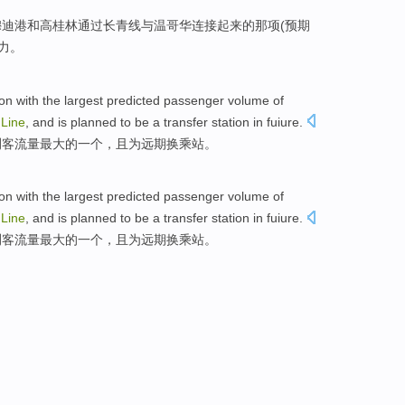
穆迪
港
和
高桂林
通过
长青
线
与
温哥华
连接
起来
的
那
项(
预期
力。
ion
with the
largest
predicted
passenger volume
of
Line
, and is planned to be
a
transfer
station in fuiure.
测
客流量
最大
的
一
个，且为远期
换乘
站。
ion
with the
largest
predicted
passenger volume
of
Line
, and is planned to be
a
transfer
station in fuiure.
测
客流量
最大
的
一
个，且为远期
换乘
站。