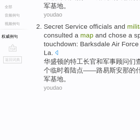
军
基地
。
全部
youdao
音频例句
视频例句
Secret Service
officials
and
mili
consulted
a
map
and
chose
a
sp
权威例句
touchdown: Barksdale
Air Force
La.
go
返回词典
华盛顿
的
特工
长官
和
军事
顾问们
top
个
临时着陆点——路易斯安那的
军
基地
。
youdao