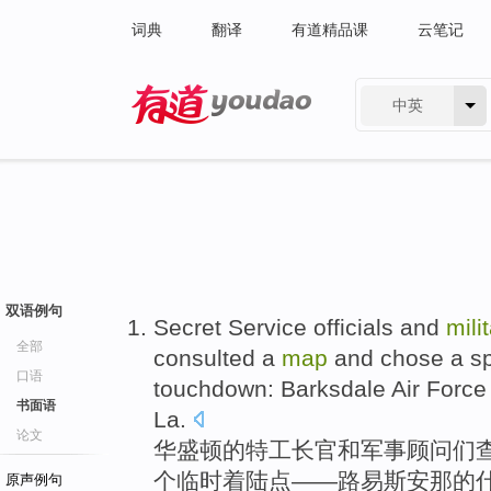
词典
翻译
有道精品课
云笔记
中英
有道 - 网易旗下搜索
双语例句
Secret Service
officials
and
mili
全部
consulted
a
map
and
chose
a
sp
口语
touchdown: Barksdale
Air Force
书面语
La.
论文
华盛顿
的
特工
长官
和
军事
顾问们
个
临时着陆点——路易斯安那的
原声例句