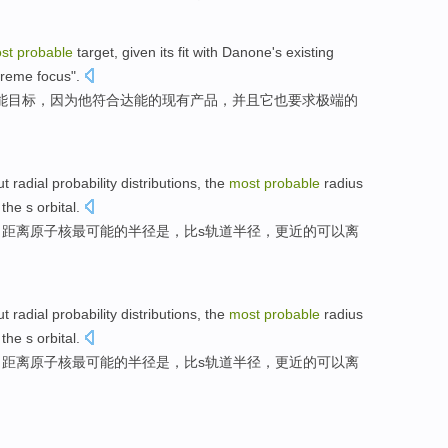
st
probable
target
, given its
fit with
Danone
's
existing
treme
focus
".
能
目标
，因为他
符合
达能
的
现有
产品
，
并且
它
也
要求
极端
的
ut
radial
probability
distributions
,
the
most
probable
radius
 the
s
orbital
.
，距离
原子核
最
可能
的
半径
是
，
比
s
轨道
半径，更
近
的可以离
ut
radial
probability
distributions
,
the
most
probable
radius
 the
s
orbital
.
，距离
原子核
最
可能
的
半径
是
，
比
s
轨道
半径，更
近
的可以离