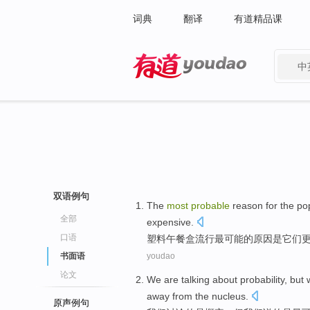
词典
翻译
有道精品课
中
有道 - 网易旗下搜索
双语例句
The
most
probable
reason for
the
pop
全部
expensive.
口语
塑料
午餐
盒
流行
最
可能
的
原因
是
它们
书面语
youdao
论文
We
are
talking about
probability
,
but
away from
the nucleus
.
原声例句