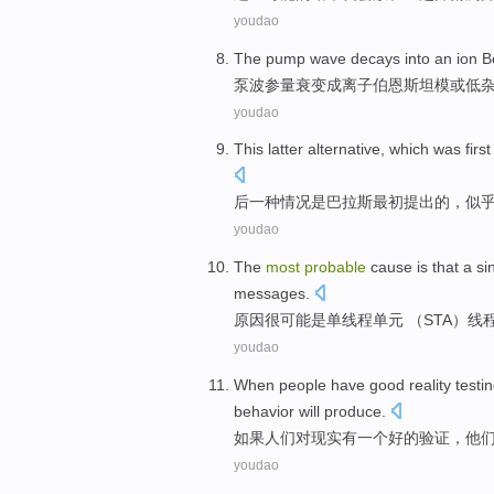
youdao
The pump
wave
decays
into an
ion
B
泵
波
参量衰
变成
离子
伯恩斯坦
模
或
低
youdao
This
latter
alternative
, which
was
first
后一
种
情况
是
巴拉斯
最初
提出
的，
似
youdao
The
most
probable
cause
is
that a
si
messages
.
原因
很
可能
是
单
线程
单元 （
STA
）
线
youdao
When
people
have
good
reality
testi
behavior
will
produce
.
如果
人们
对现实
有
一个好的
验证
，
他
youdao