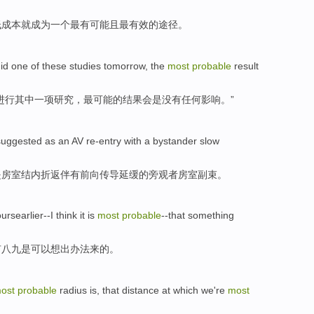
低
成本
就
成为一个
最有
可能
且最
有效
的途径。
id
one
of
these
studies
tomorrow
,
the
most
probable
result
进行
其中
一
项研究
，
最
可能
的
结果
会
是
没有任何
影响
。”
uggested as an
AV
re-entry with a
bystander
slow
是
房室结内
折返
伴有前
向传导
延缓
的
旁观者
房室
副
束。
ursearlier--I
think
it
is
most
probable
--that something
有八九
是
可以
想出
办法来的。
ost
probable
radius is
, that
distance
at
which
we
're
most