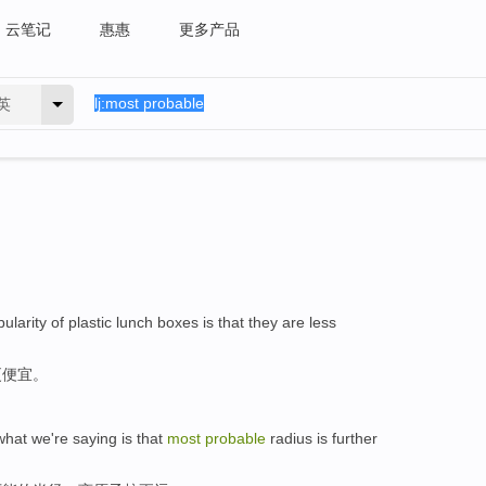
云笔记
惠惠
更多产品
英
ularity
of
plastic
lunch
boxes
is that
they
are less
更
便宜。
what
we
're saying
is
that
most
probable
radius
is
further