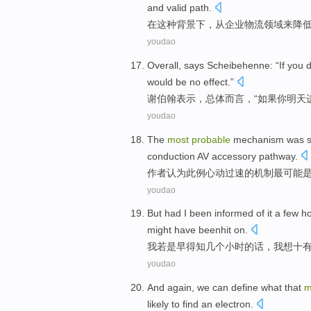
and
valid
path
.
在
这种
背景下
，
从
企业
物流
领域
来降
youdao
Overall,
says
Scheibehenne
: “
If
you
d
would
be
no
effect
.”
谢伯翰
表示
，总体而言，“
如果
你
明天
youdao
The
most
probable
mechanism
was
s
conduction
AV
accessory
pathway.
作者认为此例心动过速的
机制
最
可能
youdao
But had
I
been
informed
of it
a few
ho
might
have beenhit on
.
我
若是早
得知
几个
小时的话，我
想
十
youdao
And again
,
we
can
define
what that
m
likely
to find
an electron
.