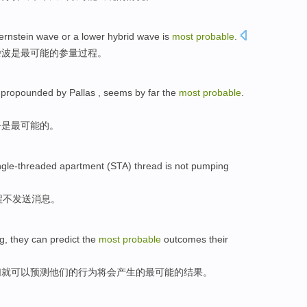
ernstein wave
or
a
lower
hybrid
wave
is
most
probable
.
杂
波
是
最
可能
的参量过程。
propounded
by
Pallas
,
seems
by far
the
most
probable
.
乎
是
最
可能
的。
ngle-threaded
apartment (
STA
)
thread
is not
pumping
程
不
发送消息。
ng
,
they
can
predict
the
most
probable
outcomes
their
们
就可以
预测
他们
的
行为
将会
产生
的
最
可能
的
结果
。