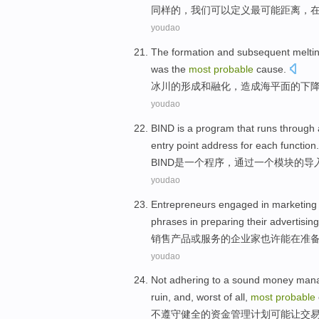
同样
的，
我们
可以
定义
最
可能
距离
，
youdao
The
formation
and
subsequent melti
was
the
most
probable
cause
.
冰川
的
形成
和
融化
，
造成
海平面
的
下
youdao
BIND
is
a
program
that
runs
through
entry
point
address
for
each
function
.
BIND
是
一
个
程序
，
通过
一个
模块
的
导
youdao
Entrepreneurs
engaged in
marketing
phrases
in
preparing
their advertising
销售
产品
或
服务
的
企业家
也许能
在
准
youdao
Not
adhering to
a sound
money
man
ruin, and,
worst
of
all,
most
probable
不
遵守
健全
的
资金
管理
计划
可能
让交