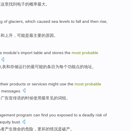
在
这里
找到
电子
的概率
最大
。
ng
of
glaciers
,
which caused
sea levels
to
fall
and
then rise
,
降
和
上升
，
可能
是
最
主要的
原因
。
a
module
's
import
table
and
stores
the
most
probable
入
表
和
存储
运行
的
最
可能
的
条目
为
每个
功能
点
的
地址
。
their
products
or
services
might
use
the
most
probable
messages.
备
广告
宣传
语
的时候
使用
最
常见的词组。
agement
program
can
find you
exposed
to a
deadly
risk
of
equity
bust
.
易者
产生
致命
的
危险
，更
坏
的情况是
破产
。