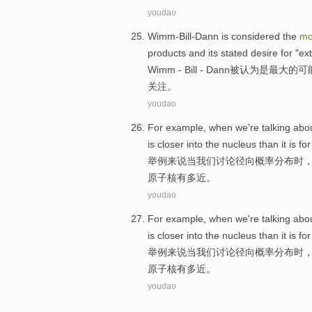
youdao
Wimm-Bill-Dann
is considered
the
mo
products
and
its
stated
desire for
"
ex
Wimm - Bill - Dann
被
认为
是
最大
的
可
关注
。
youdao
For example
,
when
we
're
talking abo
is
closer
into
the
nucleus
than
it
is
for
举例
来说
当
我们
讨论
径向
概率
分布时
原子核
有
多近。
youdao
For example
,
when
we
're
talking abo
is
closer
into
the
nucleus
than
it
is
for
举例
来说
当
我们
讨论
径向
概率
分布时
原子核
有
多近。
youdao