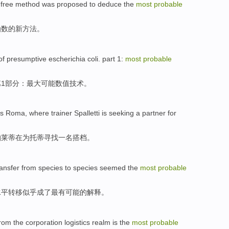
free
method was
proposed
to
deduce
the
most
probable
函数
的
新
方法
。
of
presumptive escherichia coli.
part 1:
most
probable
1部分：
最大
可能
数值
技术。
s
Roma
, where trainer
Spalletti
is
seeking
a
partner
for
帕莱
蒂在
为
托蒂
寻找
一名
搭档
。
ransfer
from
species
to species
seemed
the
most
probable
水平
转移
似乎成了
最有
可能
的
解释
。
from
the corporation
logistics
realm
is
the
most
probable