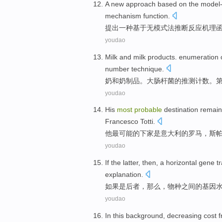
A
new
approach
based on
the model-
mechanism
function
.
提出
一种
基于
无
模式
法
推断
反应
机理
youdao
Milk
and
milk
products.
enumeration
number
technique
.
奶
和
奶制品
。
大肠
杆菌
的
推测
计数
。第
youdao
His
most
probable
destination
remain
Francesco
Totti
.
他
最
可能
的
下家是
意大利的
罗马
，斯
youdao
If
the latter
,
then
, a
horizontal
gene
t
explanation
.
如果
是
后者
，
那么
，
物种之间
的
基因
youdao
In
this
background
,
decreasing
cost