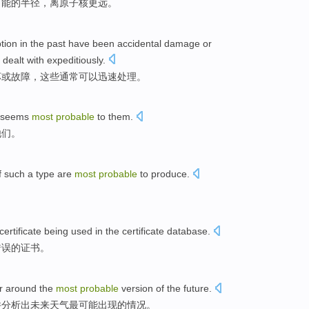
可能
的
半径
，
离
原子核
更远
。
ption
in
the past have
been
accidental
damage
or
e
dealt with expeditiously
.
坏
或
故障
，
这些
通常
可以
迅速
处理
。
 seems
most
probable
to
them
.
他们
。
f
such
a type
are
most
probable
to
produce
.
。
certificate
being
used
in
the
certificate
database.
错误
的
证书。
er around the
most
probable
version
of
the
future
.
并分析出未来天气
最
可能出现的情况。