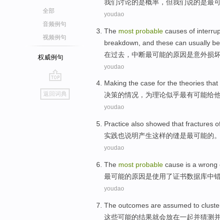
我们
讨论
的是
概率
，
但
我们
说
的
是
最
全部
youdao
音频例句
The
most
probable
causes
of
interru
视频例句
breakdown
, and
these
can
usually
b
在
过去
，
中断
最
可能
的
原因
是
意外
损
权威例句
youdao
Making
the
case
for
the
theories
that
go
返回词典
决策
的
情况
，
为
理论
似乎
最有
可能
给
top
youdao
Practice
also
showed that
fractures
o
实践
也
说明
产生
这样
的
缝
是
最
可能
的
youdao
The
most
probable
cause
is
a wrong
最
可能
的
原因
是
使用
了
证书
数据库
中
youdao
The outcomes
are
assumed
to clust
这些
可能的结果
就会
放在一起并
猜测