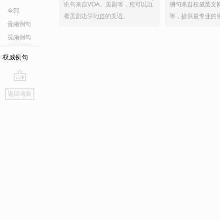
例句来自VOA、美剧等，您可以边
例句来自权威英文
全部
看美剧边学地道的美语。
等，提供最专业的
音频例句
视频例句
权威例句
go
返回词典
top